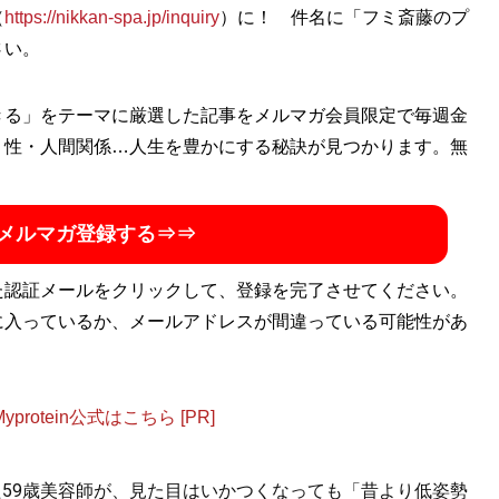
（
https://nikkan-spa.jp/inquiry
）に！ 件名に「フミ斎藤のプ
さい。
きる」をテーマに厳選した記事をメルマガ会員限定で毎週金
・性・人間関係…人生を豊かにする秘訣が見つかります。無
メルマガ登録する⇒⇒
た認証メールをクリックして、登録を完了させてください。
に入っているか、メールアドレスが間違っている可能性があ
otein公式はこちら [PR]
た59歳美容師が、見た目はいかつくなっても「昔より低姿勢