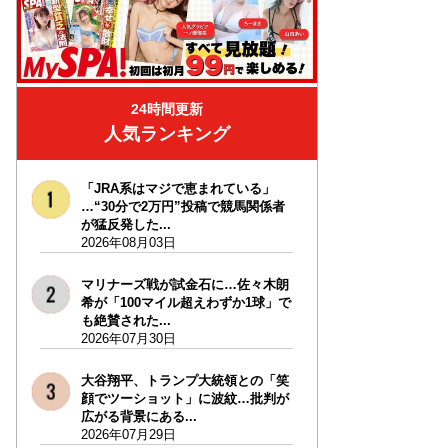
24時間更新
人気ランキング
「JRA系はマジで恵まれている」
…“30分で2万円”投稿で競馬関係者
が猛反発した...
2026年08月03日
マリナーズ戦が試金石に…佐々木朗
希が「100マイル超えわずか1球」で
も絶賛された...
2026年07月30日
大谷翔平、トランプ大統領との「笑
顔でツーショット」に波紋…批判が
広がる背景にある...
2026年07月29日