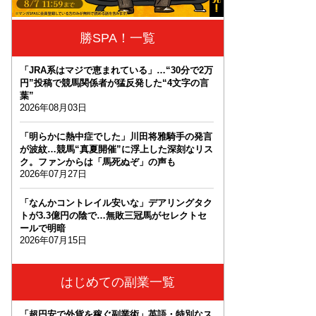
勝SPA！一覧
「JRA系はマジで恵まれている」…“30分で2万
円”投稿で競馬関係者が猛反発した“4文字の言
葉”
2026年08月03日
「明らかに熱中症でした」川田将雅騎手の発言
が波紋…競馬“真夏開催”に浮上した深刻なリス
ク。ファンからは「馬死ぬぞ」の声も
2026年07月27日
「なんかコントレイル安いな」デアリングタク
トが3.3億円の陰で…無敗三冠馬がセレクトセ
ールで明暗
2026年07月15日
はじめての副業一覧
「超円安で外貨を稼ぐ副業術」英語・特別なス