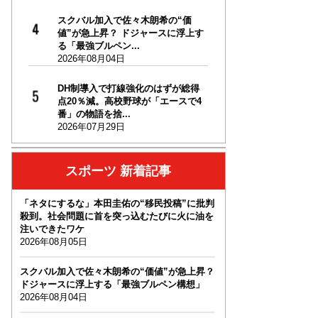
スクバル加入で佐々木朗希の“価
値”が急上昇？ ドジャースに浮上す
る「最強ブルペン...
2026年08月04日
DH制導入で打線強化のはずが総得
点20％減。高校野球が「エースで4
番」の物語を捨...
2026年07月29日
スポーツ 新着記事
「ネタにするな」本田圭佑の“移民投稿”に批判
殺到。社会問題に首を突っ込むたびに火に油を
注いできたワケ
2026年08月05日
スクバル加入で佐々木朗希の“価値”が急上昇？
ドジャースに浮上する「最強ブルペン構想」
2026年08月04日