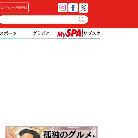
ログイン
会員登録
スポーツ
グラビア
サブスク