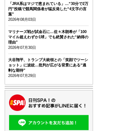
「JRA系はマジで恵まれている」…“30分で2万
円”投稿で競馬関係者が猛反発した“4文字の言
葉”
2026年08月03日
マリナーズ戦が試金石に…佐々木朗希が「100
マイル超えわずか1球」でも絶賛された“納得の
理由”
2026年07月30日
大谷翔平、トランプ大統領との「笑顔でツーシ
ョット」に波紋…批判が広がる背景にある“過
剰な期待”
2026年07月29日