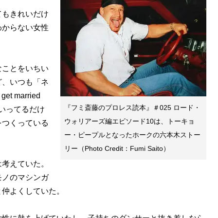
もきれいだけ
わからない女性
ことをいちい
ど、いつも「ネ
 married
『フミ斎藤のプロレス読本』＃025 ロード・
といってるだけ
ウォリアーズ編エピソード10は、トーキョ
をつくっている
ー・ピープルとなったホークの六本木ストー
リー（Photo Credit：Fumi Saito）
考えていた。
モノのマシンガ
と仲よくしていた。