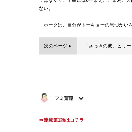
ではなくて、正確には8年まえだ。まあ、
ない。
ホークは、自分がトーキョーの息づかいを
次のページ
「さっきの彼、ビリー
フミ斎藤
記事一覧へ
⇒連載第1話はコチラ