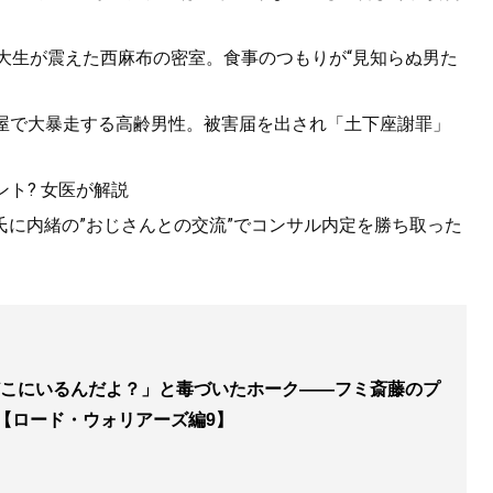
女子大生が震えた西麻布の密室。食事のつもりが“見知らぬ男た
酒屋で大暴走する高齢男性。被害届を出され「土下座謝罪」
ト? 女医が解説
氏に内緒の”おじさんとの交流”でコンサル内定を勝ち取った
こにいるんだよ？」と毒づいたホーク――フミ斎藤のプ
4【ロード・ウォリアーズ編9】