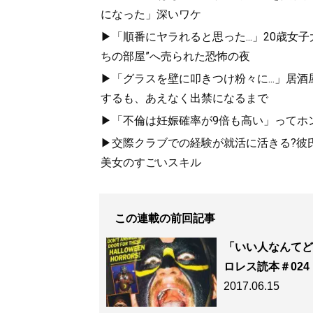
になった」深いワケ
▶「順番にヤラれると思った...」20歳
ちの部屋”へ売られた恐怖の夜
▶「グラスを壁に叩きつけ粉々に...」居
するも、あえなく出禁になるまで
▶「不倫は妊娠確率が9倍も高い」ってホン
▶交際クラブでの経験が就活に活きる?彼
美女のすごいスキル
この連載の前回記事
「いい人なんてど
ロレス読本＃02
2017.06.15