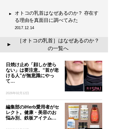
オトコの乳首はなぜあるのか？ 存在す
る理由を真面目に調べてみた
2017.12.14
［オトコの乳首］はなぜあるのか？
▲
の一覧へ
日焼け止め「顔しか塗ら
ない」は要注意。“首が老
ける人”が無意識にやっ
て…
2026年02月12日
編集部のiHerb愛用者がセ
レクト。健康・美容のお
悩み別、鉄板アイテム…