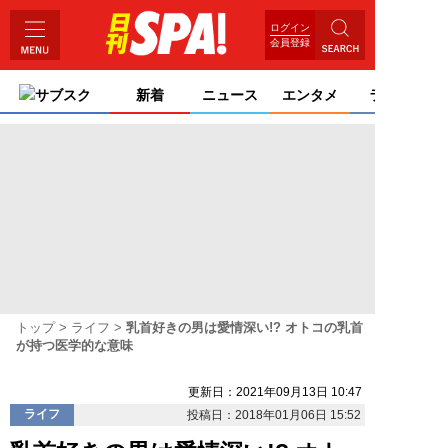
ログイン
会員登録
サブスク
新着
ニュース
エンタメ
ライフ
トップ
ライフ
乳首好きの男は愛情深い!? オトコの乳首
が持つ医学的な意味
更新日：2021年09月13日 10:47
ライフ
投稿日：2018年01月06日 15:52