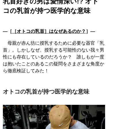
乳首好きの男は愛情深い!? オト
コの乳首が持つ医学的な意味
―［
［オトコの乳首］はなぜあるのか？
］―
母親が赤ん坊に授乳するために必要な器官「乳
首」。しかしなぜ、授乳する可能性のない我々男
性にも存在しているのだろうか？ 誰しもが一度
は抱いたことのあるこの疑問をさまざまな角度か
ら徹底検証してみた！
オトコの乳首が持つ医学的な意味