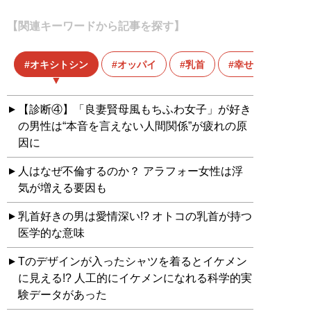
【関連キーワードから記事を探す】
オキシトシン
オッパイ
乳首
幸せホルモン
【診断④】「良妻賢母風もちふわ女子」が好き
の男性は“本音を言えない人間関係”が疲れの原
因に
人はなぜ不倫するのか？ アラフォー女性は浮
気が増える要因も
乳首好きの男は愛情深い!? オトコの乳首が持つ
医学的な意味
Tのデザインが入ったシャツを着るとイケメン
に見える!? 人工的にイケメンになれる科学的実
験データがあった