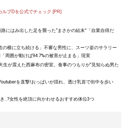
プDを公式でチェック [PR]
.通路にはみ出した足を襲った“まさかの結末”「自業自得だ
女性の横に立ち続ける」不審な男性に、スーツ姿のサラリー
「周囲が動けば94.7%の被害が止まる」現実
女子大生が震えた西麻布の密室。食事のつもりが“見知らぬ男た
utuberを直撃!おっぱいが揺れ、透け乳首で街中を歩い
...?女性を絶頂に向かわせるおすすめ体位3つ