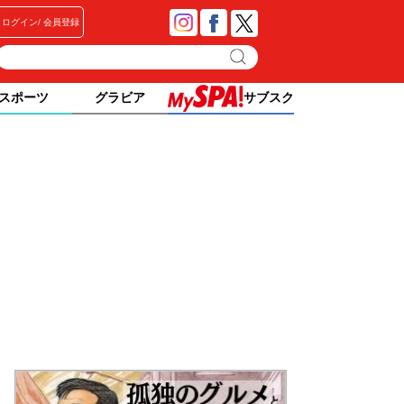
ログイン
会員登録
スポーツ
グラビア
サブスク