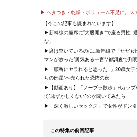
▶ ベタつき・乾燥・ボリューム不足に。スカル
【今この記事も読まれています】
▶新幹線の座席に“大股開き”で座る男性..
な」
▶席は空いているのに...新幹線で「ただ
マンが放った“勇気ある一言”/都調査で判明
▶「順番にヤラれると思った...」20歳
ちの部屋”へ売られた恐怖の夜
▶【動画あり】「ノーブラ散歩」HカップYo
て“恥ずかしくない”のか聞いてみたら...
▶「深く激しいセックス」で女性がドン引き
この特集の前回記事