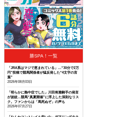
勝SPA！一覧
「JRA系はマジで恵まれている」…“30分で2万
円”投稿で競馬関係者が猛反発した“4文字の言
葉”
2026年08月03日
「明らかに熱中症でした」川田将雅騎手の発言
が波紋…競馬“真夏開催”に浮上した深刻なリス
ク。ファンからは「馬死ぬぞ」の声も
2026年07月27日
「なんかコントレイル安いな」デアリングタク