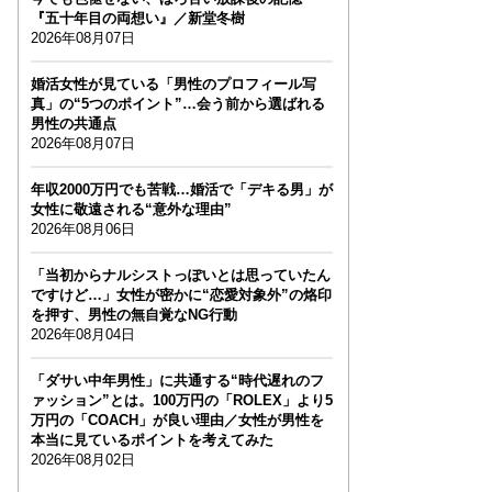
『五十年目の両想い』／新堂冬樹
2026年08月07日
婚活女性が見ている「男性のプロフィール写
真」の“5つのポイント”…会う前から選ばれる
男性の共通点
2026年08月07日
年収2000万円でも苦戦…婚活で「デキる男」が
女性に敬遠される“意外な理由”
2026年08月06日
「当初からナルシストっぽいとは思っていたん
ですけど…」女性が密かに“恋愛対象外”の烙印
を押す、男性の無自覚なNG行動
2026年08月04日
「ダサい中年男性」に共通する“時代遅れのフ
ァッション”とは。100万円の「ROLEX」より5
万円の「COACH」が良い理由／女性が男性を
本当に見ているポイントを考えてみた
2026年08月02日