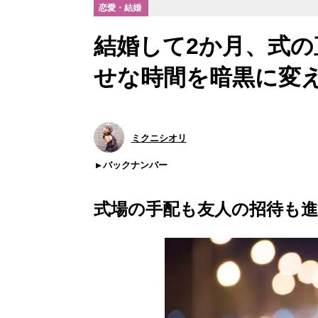
恋愛・結婚
結婚して2か月、式
せな時間を暗黒に変
ミクニシオリ
バックナンバー
式場の手配も友人の招待も