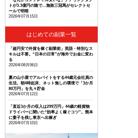
トが3.3億円の陰で…無敗三冠馬がセレクトセ
ールで明暗
2026年07月15日
はじめての副業一覧
「超円安で外貨を稼ぐ副業術」英語・特別なス
キルは不要。“日本の日常”が海外でお金に変わ
る
2026年08月06日
夏の山小屋でアルバイトをする44歳元会社員の
生活。朝4時起床、ネット無しの環境で「3か月
80万円」を丸々貯金
2026年07月12日
「直近3か月の収入は299万円」44歳の軽貨物
ドライバーに聞いた“効率よく稼ぐコツ”。熊本
に妻子を残し東京へ出稼ぎ
2026年07月10日