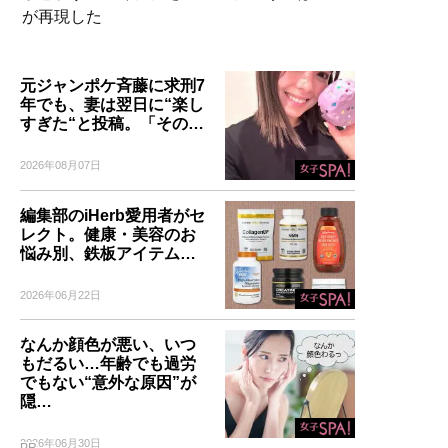
が再現した
元ジャンポケ斉藤に求刑7
年でも、妻は翌日に“楽し
すぎた“と投稿。「その…
2026年08月07日
編集部のiHerb愛用者がセ
レクト。健康・美容のお
悩み別、鉄板アイテム…
2026年06月22日
なんか顔色が悪い、いつ
もだるい…年齢でも過労
でもない“意外な原因”が
隠…
2026年06月30日
PR