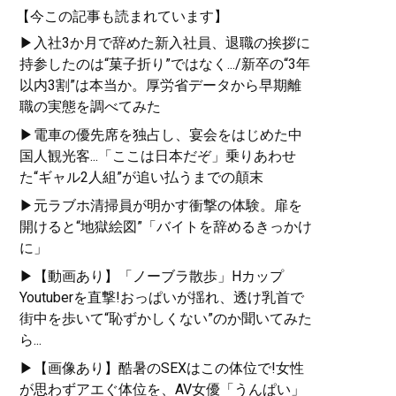
【今この記事も読まれています】
▶入社3か月で辞めた新入社員、退職の挨拶に
持参したのは“菓子折り”ではなく.../新卒の“3年
以内3割”は本当か。厚労省データから早期離
職の実態を調べてみた
▶電車の優先席を独占し、宴会をはじめた中
国人観光客...「ここは日本だぞ」乗りあわせ
た“ギャル2人組”が追い払うまでの顛末
▶元ラブホ清掃員が明かす衝撃の体験。扉を
開けると“地獄絵図”「バイトを辞めるきっかけ
に」
▶【動画あり】「ノーブラ散歩」Hカップ
Youtuberを直撃!おっぱいが揺れ、透け乳首で
街中を歩いて“恥ずかしくない”のか聞いてみた
ら...
▶【画像あり】酷暑のSEXはこの体位で!女性
が思わずアエぐ体位を、AV女優「うんぱい」