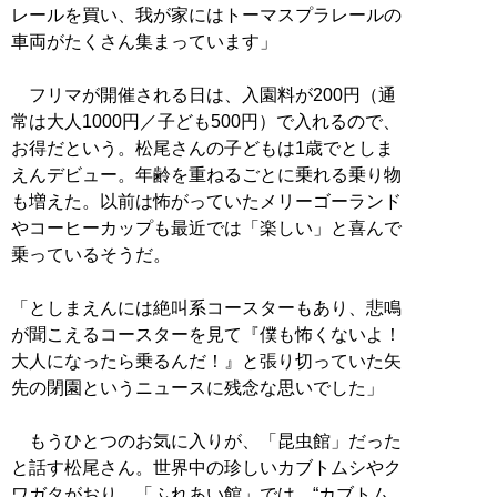
レールを買い、我が家にはトーマスプラレールの
車両がたくさん集まっています」
フリマが開催される日は、入園料が200円（通
常は大人1000円／子ども500円）で入れるので、
お得だという。松尾さんの子どもは1歳でとしま
えんデビュー。年齢を重ねるごとに乗れる乗り物
も増えた。以前は怖がっていたメリーゴーランド
やコーヒーカップも最近では「楽しい」と喜んで
乗っているそうだ。
「としまえんには絶叫系コースターもあり、悲鳴
が聞こえるコースターを見て『僕も怖くないよ！
大人になったら乗るんだ！』と張り切っていた矢
先の閉園というニュースに残念な思いでした」
もうひとつのお気に入りが、「昆虫館」だった
と話す松尾さん。世界中の珍しいカブトムシやク
ワガタがおり、「ふれあい館」では、“カブトム