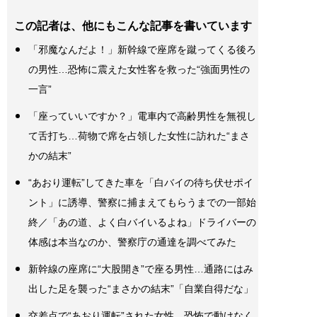
この記者は、他にもこんな記事を書いています
「邪魔なんだよ！」新幹線で座席を蹴ってくる後ろ
の男性…恐怖に震えた女性客を救った“強面男性の
一言”
「座っていいですか？」電車内で高齢男性を無視し
て舌打ち…荷物で席を占領した女性に訪れた“まさ
かの結末”
“あおり運転”してきた車を「白バイの待ち伏せポイ
ント」に誘導、警察に捕まえてもらうまでの一部始
終／「あの道、よく白バイいるよね」ドライバーの
体感は本当なのか、警察庁の通達を調べてみた
新幹線の座席に“大股開き”で座る男性…通路にはみ
出した足を襲った“まさかの結末”「自業自得だな」
交差点で“あおり運転”された女性。恐怖で動けなく