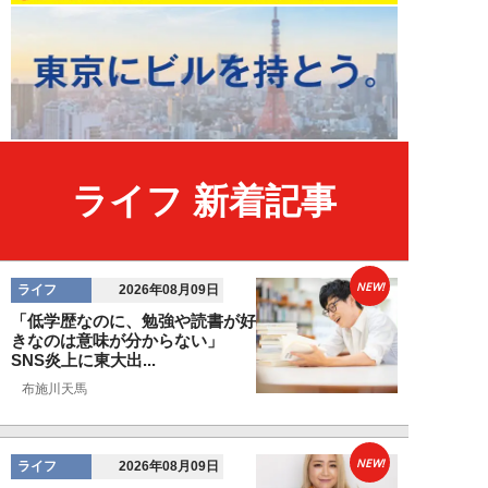
ライフ 新着記事
NEW!
ライフ
2026年08月09日
「低学歴なのに、勉強や読書が好
きなのは意味が分からない」
SNS炎上に東大出...
布施川天馬
NEW!
ライフ
2026年08月09日