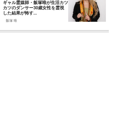
ギャル霊媒師・飯塚唯が生活カツ
カツのダンサー30歳女性を霊視
した結果が怖す...
飯塚 唯
NEW!
ライフ
2026年08月09日
「新しい家族にお金をかけたい」
父親の身勝手な言い分で家を追い
出された22才...
黒島暁生
NEW!
ライフ
2026年08月09日
『孤独のグルメ』原作者がアメリ
カンなハンバーガー屋で夢中にな
った“完全和風...
久住昌之