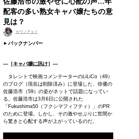
佐藤浩市の激やせに心配の声…年
配客の多い熟女キャバ嬢たちの意
見は？
カワノアユミ
バックナンバー
―［
キャバ嬢に訊け
］―
タレントで映画コメンテーターのLiLiCo（49）
のブログ（現在は削除済み）に登場した、俳優の
佐藤浩市（59）の姿がネットで話題になってい
る。佐藤浩市は3月6日に公開された
「Fukushima50（フクシマフィフティ）」のPR
のために登場。しかし、その激やせぶりに世間か
ら驚きと心配する声が上がっているのだ。