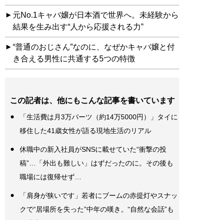
元No.1キャバ嬢が日本酒で世界へ。未経験から
結果を生み出す“人から応援される力”
“普通のおじさん”なのに、なぜかキャバ嬢と付
き合える男性に共通する5つの特徴
この記者は、他にもこんな記事を書いています
「生活費は月3万バーツ（約14万5000円）」タイに
移住した41歳女性が語る現地生活のリアル
休職中の新入社員がSNSに載せていた“衝撃の投
稿”…「外出も難しい」はずだったのに。その後も
職場には復帰せず…
「肩身が狭いです」若者にブームの赤提灯やスナッ
クで“居場所を失った”中年の嘆き。“自然な会話”も