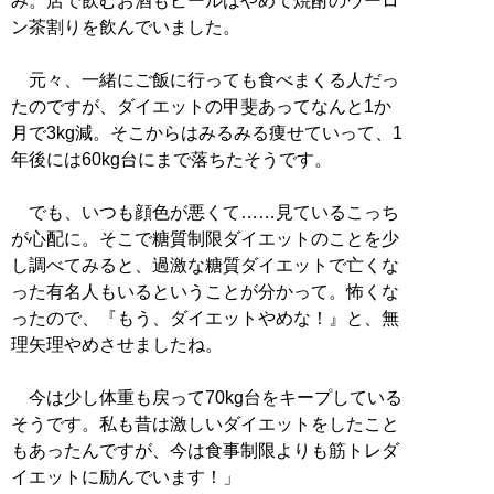
み。店で飲むお酒もビールはやめて焼酎のウーロ
ン茶割りを飲んでいました。
元々、一緒にご飯に行っても食べまくる人だっ
たのですが、ダイエットの甲斐あってなんと1か
月で3kg減。そこからはみるみる痩せていって、1
年後には60kg台にまで落ちたそうです。
でも、いつも顔色が悪くて……見ているこっち
が心配に。そこで糖質制限ダイエットのことを少
し調べてみると、過激な糖質ダイエットで亡くな
った有名人もいるということが分かって。怖くな
ったので、『もう、ダイエットやめな！』と、無
理矢理やめさせましたね。
今は少し体重も戻って70kg台をキープしている
そうです。私も昔は激しいダイエットをしたこと
もあったんですが、今は食事制限よりも筋トレダ
イエットに励んでいます！」