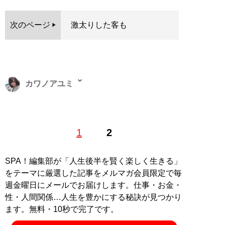
次のページ
激太りした客も
カワノアユミ
東京都出身。20代を歌舞伎町で過ごす、元キャバ嬢ライ
1
2
ター。現在はタイと日本を往復し、夜の街やタイに住む
人を取材する海外短期滞在ライターとしても活動中。ア
ジアの日本人キャバクラに潜入就職した著書『
底辺キャ
SPA！編集部が「人生後半を賢く楽しく生きる」
バ嬢、アジアでナンバー1になる
』（イーストプレス）
をテーマに厳選した記事をメルマガ会員限定で毎
が発売中。X（旧Twitter）：
＠ayumikawano
週金曜日にメールでお届けします。仕事・お金・
性・人間関係…人生を豊かにする秘訣が見つかり
記事一覧へ
ます。無料・10秒で完了です。