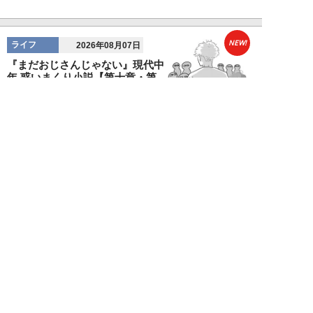
NEW!
ライフ
2026年08月07日
『まだおじさんじゃない』現代中
年 惑いまくり小説【第十章・第
三話 堅山賢一...
鳥トマト
NEW!
ライフ
2026年08月07日
ラーメンを「年間800杯」を食す
35歳男性を直撃。「9年で35キロ
増」も健...
Mr.tsubaking
NEW!
ライフ
2026年08月07日
「邪魔なんだよ！」新幹線で座席
を蹴ってくる後ろの男性…恐怖に