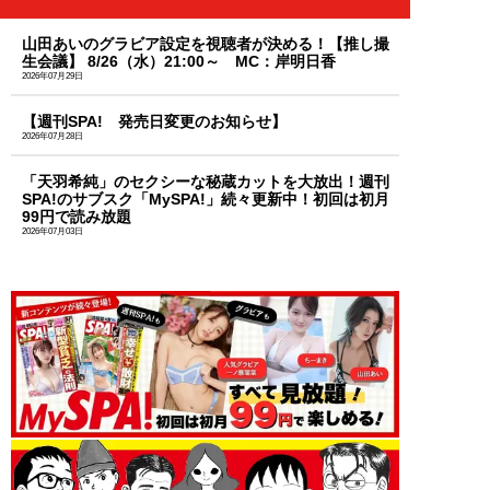
山田あいのグラビア設定を視聴者が決める！【推し撮
生会議】 8/26（水）21:00～ MC：岸明日香
2026年07月29日
【週刊SPA! 発売日変更のお知らせ】
2026年07月28日
「天羽希純」のセクシーな秘蔵カットを大放出！週刊
SPA!のサブスク「MySPA!」続々更新中！初回は初月
99円で読み放題
2026年07月03日