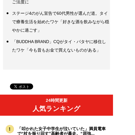
ご法度に
ステージ4のがん宣告で60代男性が選んだ道。タイ
で療養生活を始めたワケ「好きな酒を飲みながら穏
やかに過ごす」
「BUDDHA BRAND」CQがタイ・パタヤに移住し
たワケ「今も昔もお金で買えないものがある」
24時間更新
人気ランキング
「叩かれた女子中学生が泣いていた」満員電車
で“杖を振り回す”高齢者が暴走。“屈強...