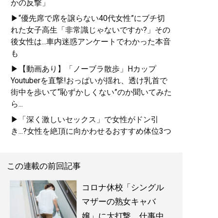
かの反撃」
▶“優先席で席を譲らない40代女性”にブチ切
れた女子高生「非常識じゃないですか?」その
後女性は...車内迷惑アンケートでわかった本音
も
▶【動画あり】「ノーブラ散歩」Hカップ
Youtuberを直撃!おっぱいが揺れ、透け乳首で
街中を歩いて“恥ずかしくない”のか聞いてみた
ら...
▶「深く激しいセックス」で女性がドン引
き...?女性を絶頂に向かわせるおすすめ体位3つ
この連載の前回記事
コロナ休校「シングル
マザーの熟女キャバ
嬢」に大打撃。仕事中