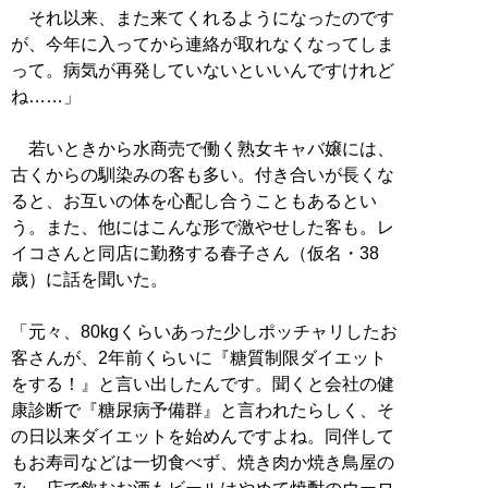
それ以来、また来てくれるようになったのです
が、今年に入ってから連絡が取れなくなってしま
って。病気が再発していないといいんですけれど
ね……」
若いときから水商売で働く熟女キャバ嬢には、
古くからの馴染みの客も多い。付き合いが長くな
ると、お互いの体を心配し合うこともあるとい
う。また、他にはこんな形で激やせした客も。レ
イコさんと同店に勤務する春子さん（仮名・38
歳）に話を聞いた。
「元々、80kgくらいあった少しポッチャリしたお
客さんが、2年前くらいに『糖質制限ダイエット
をする！』と言い出したんです。聞くと会社の健
康診断で『糖尿病予備群』と言われたらしく、そ
の日以来ダイエットを始めんですよね。同伴して
もお寿司などは一切食べず、焼き肉か焼き鳥屋の