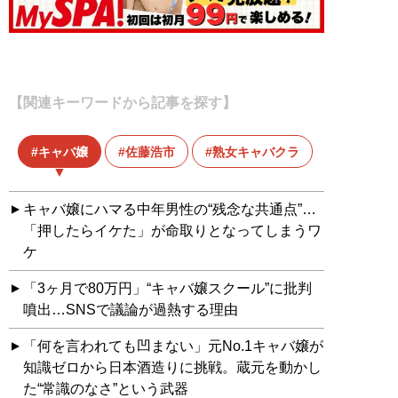
【関連キーワードから記事を探す】
キャバ嬢
佐藤浩市
熟女キャバクラ
キャバ嬢にハマる中年男性の“残念な共通点”…
「押したらイケた」が命取りとなってしまうワ
ケ
「3ヶ月で80万円」“キャバ嬢スクール”に批判
噴出…SNSで議論が過熱する理由
「何を言われても凹まない」元No.1キャバ嬢が
知識ゼロから日本酒造りに挑戦。蔵元を動かし
た“常識のなさ”という武器