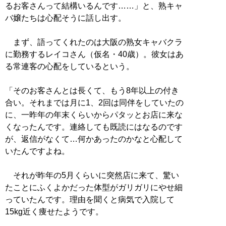
るお客さんって結構いるんです……」と、熟キャ
バ嬢たちは心配そうに話し出す。
まず、語ってくれたのは大阪の熟女キャバクラ
に勤務するレイコさん（仮名・40歳）。彼女はあ
る常連客の心配をしているという。
「そのお客さんとは長くて、もう8年以上の付き
合い。それまでは月に1、2回は同伴をしていたの
に、一昨年の年末くらいからパタッとお店に来な
くなったんです。連絡しても既読にはなるのです
が、返信がなくて…何かあったのかなと心配して
いたんですよね。
それが昨年の5月くらいに突然店に来て、驚い
たことにふくよかだった体型がガリガリにやせ細
っていたんです。理由を聞くと病気で入院して
15kg近く痩せたようです。