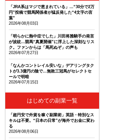
「JRA系はマジで恵まれている」…“30分で2万
円”投稿で競馬関係者が猛反発した“4文字の言
葉”
2026年08月03日
「明らかに熱中症でした」川田将雅騎手の発言
が波紋…競馬“真夏開催”に浮上した深刻なリス
ク。ファンからは「馬死ぬぞ」の声も
2026年07月27日
「なんかコントレイル安いな」デアリングタク
トが3.3億円の陰で…無敗三冠馬がセレクトセ
ールで明暗
2026年07月15日
はじめての副業一覧
「超円安で外貨を稼ぐ副業術」英語・特別なス
キルは不要。“日本の日常”が海外でお金に変わ
る
2026年08月06日