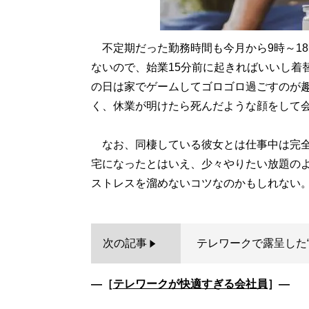
不定期だった勤務時間も今月から9時～1
ないので、始業15分前に起きればいいし着
の日は家でゲームしてゴロゴロ過ごすのが
く、休業が明けたら死んだような顔をして
なお、同棲している彼女とは仕事中は完全
宅になったとはいえ、少々やりたい放題の
次の記事
テレワークで露呈した
―［
テレワークが快適すぎる会社員
］―