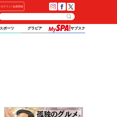
ログイン
会員登録
スポーツ
グラビア
サブスク