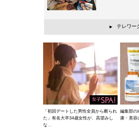
テレワー
▲
「初回デートした男性全員から断られ
編集部のi
た」有名大卒34歳女性が、高望みし
康・美容
な…