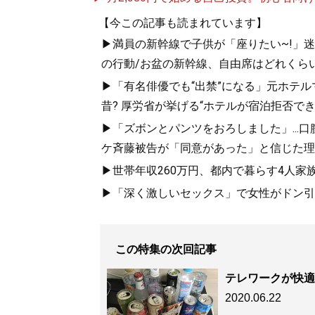
【今この記事も読まれています】
▶満員の新幹線で子供が「座りたい~!」迷惑
の行動/お盆の新幹線、自由席はどれくらい
▶「有名俳優でも“出禁”になる」元ホテ
昔? 厚労省が挙げる“ホテルが宿泊拒否で
▶「ズボンとパンツをおろしました」...
ケ斉藤被告が「同意があった」と信じた理
▶世帯年収260万円、都内で暮らす4人家
▶「深く激しいセックス」で女性がドン引き
この特集の次回記事
テレワークが快適
2020.06.22