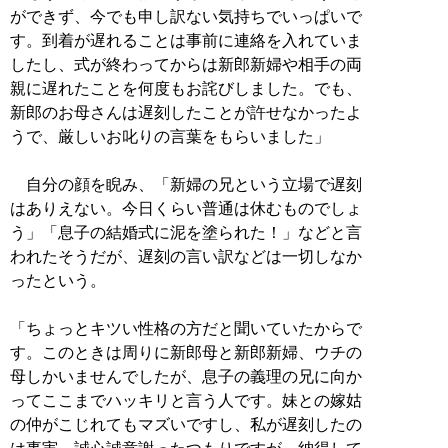
ができず、今でも申し訳ない気持ちでいっぱいで
す。到着が遅れることは事前に連絡を入れていま
したし、式が終わってからは新郎新婦や相手の両
親に遅れたことを何度もお詫びしました。でも、
新郎のお母さんは遅刻したことが許せなかったよ
うで、厳しいお叱りの言葉をもらいました」
自分の顔を睨み、「新婦の兄という立場で遅刻
はありえない。今日くらい普通は休むものでしょ
う」「息子の結婚式に泥を塗られた！」などと言
われたそうだが、遅刻の言い訳などは一切しなか
ったという。
「ちょっとキツい性格の方だと聞いていたからで
す。このときは周りに新郎母と新郎新婦、ウチの
母しかいませんでしたが、息子の義理の兄に向か
ってここまでハッキリと言う人です。妹との嫁姑
の仲がこじれてもマズいですし、私が遅刻したの