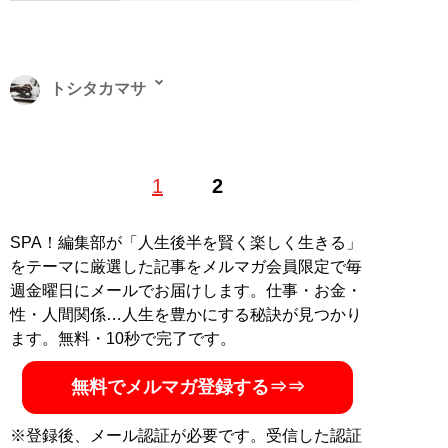
トシタカマサ
ビジネスや旅行、サブカルなど幅広いジャンルを扱うフ
1
2
リーライター。リサーチャーとしても活動しており、大
好物は一般男女のスカッと話やトンデモエピソード。4
年前から東京と地方の二拠点生活を満喫中。
SPA！編集部が「人生後半を賢く楽しく生きる」
をテーマに厳選した記事をメルマガ会員限定で毎
記事一覧へ
週金曜日にメールでお届けします。仕事・お金・
性・人間関係…人生を豊かにする秘訣が見つかり
ます。無料・10秒で完了です。
無料でメルマガ登録する⇒⇒
※登録後、メール認証が必要です。受信した認証