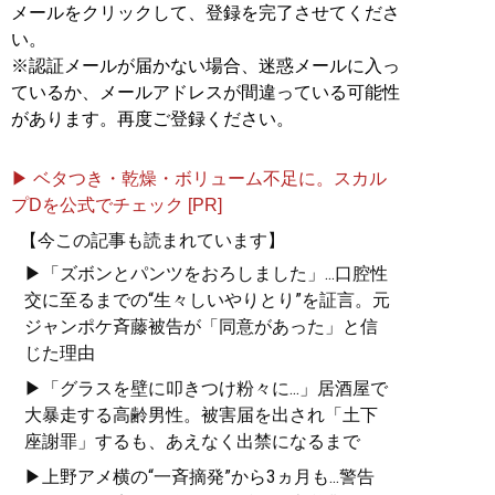
メールをクリックして、登録を完了させてくださ
い。
※認証メールが届かない場合、迷惑メールに入っ
ているか、メールアドレスが間違っている可能性
があります。再度ご登録ください。
▶ ベタつき・乾燥・ボリューム不足に。スカル
プDを公式でチェック [PR]
【今この記事も読まれています】
▶「ズボンとパンツをおろしました」...口腔性
交に至るまでの“生々しいやりとり”を証言。元
ジャンポケ斉藤被告が「同意があった」と信
じた理由
▶「グラスを壁に叩きつけ粉々に...」居酒屋で
大暴走する高齢男性。被害届を出され「土下
座謝罪」するも、あえなく出禁になるまで
▶上野アメ横の“一斉摘発”から3ヵ月も...警告