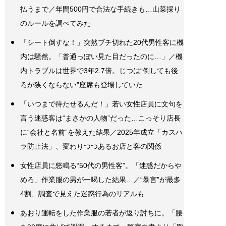
払うまで／年間500円で合法な手続きも…山菜採り
のルールを調べてみた
「シート倒すな！」突然ブチ切れた20代男性客に機
内は騒然。「普通っぽい見た目だったのに…」／機
内トラブルは世界で3年2.7倍。じつは“倒しても後
ろが狭くならない”座席も登場していた
「いつまで待たせるんだ！」若い女性店員に文句を
言う迷惑客は“まさかの人物”だった…こっそり店長
に“会社と名前”を教えた結果／2025年成立「カスハ
ラ防止法」、変わりつつあるお店と客の関係
女性店員に怒鳴る“50代の男性客”。「迷惑だからや
めろ」作業服の男が一喝した結果…／“暴言”が最多
4割、調査で見えた迷惑行為のリアルも
あおり運転をした作業服の若者が返り討ちに。「腰