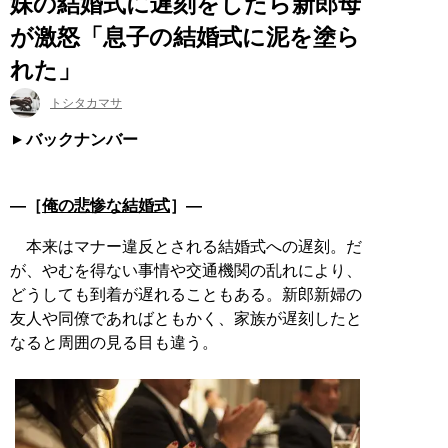
妹の結婚式に遅刻をしたら新郎母
が激怒「息子の結婚式に泥を塗ら
れた」
トシタカマサ
バックナンバー
―［
俺の悲惨な結婚式
］―
本来はマナー違反とされる結婚式への遅刻。だ
が、やむを得ない事情や交通機関の乱れにより、
どうしても到着が遅れることもある。新郎新婦の
友人や同僚であればともかく、家族が遅刻したと
なると周囲の見る目も違う。