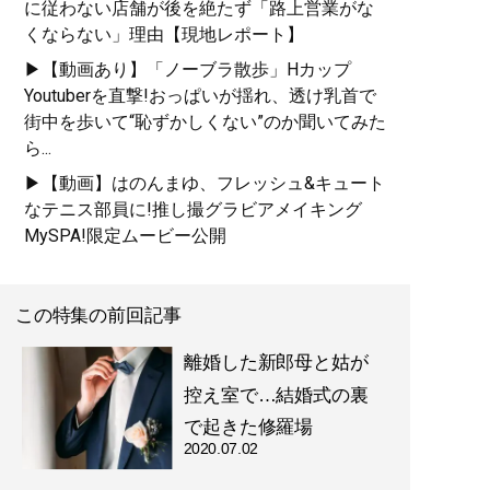
に従わない店舗が後を絶たず「路上営業がな
くならない」理由【現地レポート】
▶【動画あり】「ノーブラ散歩」Hカップ
Youtuberを直撃!おっぱいが揺れ、透け乳首で
街中を歩いて“恥ずかしくない”のか聞いてみた
ら...
▶【動画】はのんまゆ、フレッシュ&キュート
なテニス部員に!推し撮グラビアメイキング
MySPA!限定ムービー公開
この特集の前回記事
離婚した新郎母と姑が
控え室で…結婚式の裏
で起きた修羅場
2020.07.02