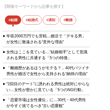
【関連キーワードから記事を探す】
結婚
結婚式
遅刻
離婚
年収2000万円でも苦戦…婚活で「デキる男」
が女性に敬遠される“意外な理由”
女性はここを見ている…“結婚相手”として意識
される男性に共通する「5つの特徴」
「離婚歴があるほうがモテる？」40代バツイチ
男性が婚活で女性から支持される“納得の理由”
“2回目のデート”に誘われる男性は絶対にやらな
い…女性が密かに見ている「5つのNG行動」
「恋愛市場は女性優位」に…30代・40代男性
が今すぐ捨てるべき“古い恋愛観”