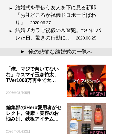
結婚式を手伝う友人を下に見る新郎
「お礼どころか祝儀ドロボー呼ばわ
り」
2020.06.27
結婚式カラご祝儀の常習犯。ついにバ
レた日、驚きの行動に…
2020.06.25
俺の悲惨な結婚式の一覧へ
▲
「俺、マジで向いてない
な」キスマイ玉森裕太、
TVer1000万再生で大…
2026年08月05日
編集部のiHerb愛用者がセ
レクト。健康・美容のお
悩み別、鉄板アイテム…
2026年06月22日