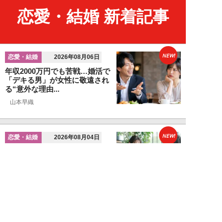
恋愛・結婚 新着記事
NEW!
恋愛・結婚
2026年08月06日
年収2000万円でも苦戦…婚活で
「デキる男」が女性に敬遠され
る“意外な理由...
山本早織
NEW!
恋愛・結婚
2026年08月04日
「当初からナルシストっぽいとは
思っていたんですけど…」女性が
密かに“恋愛対...
堺屋大地
NEW!
恋愛・結婚
2026年08月02日