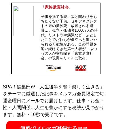
家族遺棄社会
『
』
子供を捨てる親、親と関わりをも
ちたくない子供。セルフネグレク
トの末の孤独死。放置される遺
骨…。孤立・孤独者1000万人の時
代。リストラや病気など、ふとし
たことでだれもが孤立へと追いや
られる可能性がある。この問題を
追い続けてきた第一人者が、ふつ
うの人が突然陥る「家族遺棄社
会」の現実をリアルに取材。
SPA！編集部が「人生後半を賢く楽しく生きる」
をテーマに厳選した記事をメルマガ会員限定で毎
週金曜日にメールでお届けします。仕事・お金・
性・人間関係…人生を豊かにする秘訣が見つかり
ます。無料・10秒で完了です。
無料でメルマガ登録する⇒⇒