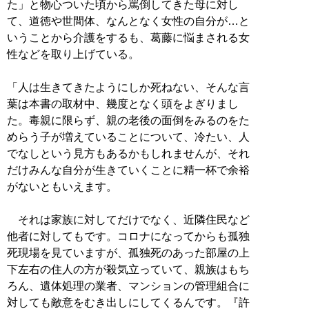
た」と物心ついた頃から罵倒してきた母に対し
て、道徳や世間体、なんとなく女性の自分が…と
いうことから介護をするも、葛藤に悩まされる女
性などを取り上げている。
「人は生きてきたようにしか死ねない、そんな言
葉は本書の取材中、幾度となく頭をよぎりまし
た。毒親に限らず、親の老後の面倒をみるのをた
めらう子が増えていることについて、冷たい、人
でなしという見方もあるかもしれませんが、それ
だけみんな自分が生きていくことに精一杯で余裕
がないともいえます。
それは家族に対してだけでなく、近隣住民など
他者に対してもです。コロナになってからも孤独
死現場を見ていますが、孤独死のあった部屋の上
下左右の住人の方が殺気立っていて、親族はもち
ろん、遺体処理の業者、マンションの管理組合に
対しても敵意をむき出しにしてくるんです。『許