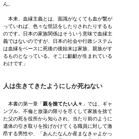
ん。
本来、血縁主義とは、面識がなくても血が繋が
っていれば、色々な世話をしたりされたりするも
のです。日本の家族関係はそういう意味で血縁主
義ではないのですが、日本の社会や行政システム
は血縁をベースに死後の後始末は家族、親族がす
るものとなっている。そこに齟齬が生まれている
わけです」
人は生きてきたようにしか死ねない
本書の第一章「
親を捨てたい人々
」では、ギャ
ンブル、不倫と放蕩の限りを尽くして家族を捨て
た父の死を役所から知らされ、当たり前のように
遺体の引き取りを投げかけてくる職員に対して激
昂する男性や、「あんたなんか産まなきゃよかっ