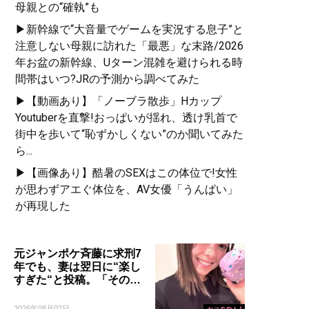
母親との“確執”も
▶新幹線で“大音量でゲームを実況する息子”と
注意しない母親に訪れた「最悪」な末路/2026
年お盆の新幹線、Uターン混雑を避けられる時
間帯はいつ?JRの予測から調べてみた
▶【動画あり】「ノーブラ散歩」Hカップ
Youtuberを直撃!おっぱいが揺れ、透け乳首で
街中を歩いて“恥ずかしくない”のか聞いてみた
ら...
▶【画像あり】酷暑のSEXはこの体位で!女性
が思わずアエぐ体位を、AV女優「うんぱい」
が再現した
元ジャンポケ斉藤に求刑7
年でも、妻は翌日に“楽し
すぎた“と投稿。「その…
2026年08月07日