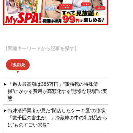
【関連キーワードから記事を探す】
孤独死
「過去最高額は366万円」“孤独死の特殊清
掃”にかかる費用が高額化する“悲惨な現場”の実
態
特殊清掃業者が見た“閉店したケーキ屋”の惨状
「数千匹の害虫が…」冷蔵庫の中の乳製品から
は“ものすごい異臭”