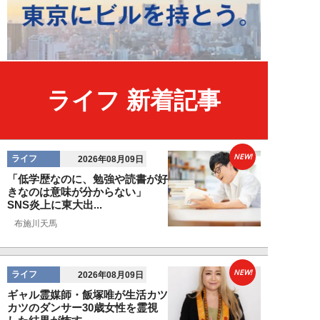
ライフ 新着記事
NEW!
ライフ
2026年08月09日
「低学歴なのに、勉強や読書が好
きなのは意味が分からない」
SNS炎上に東大出...
布施川天馬
NEW!
ライフ
2026年08月09日
ギャル霊媒師・飯塚唯が生活カツ
カツのダンサー30歳女性を霊視