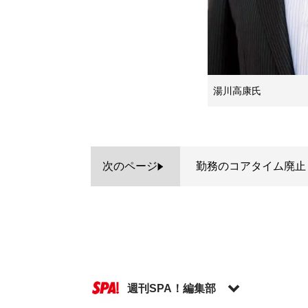
湯川高康氏
次のページ
勤務のコアタイム廃止
週刊SPA！編集部