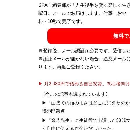
SPA！編集部が「人生後半を賢く楽しく生
記事一覧へ
曜日にメールでお届けします。仕事・お金
料・10秒で完了です。
無料で
※登録後、メール認証が必要です。受信し
※認証メールが届かない場合、迷惑メール
ります。再度ご登録ください。
▶ 月2,980円で始める自己投資。初心者向けch
【今この記事も読まれています】
▶「面接での頭のよさはどこに消えたのか..
接の問題点
▶『金八先生』に生徒役で出演した53歳
く自由に使えるお金が欲しかった」