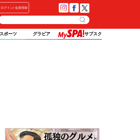
ログイン
会員登録
スポーツ
グラビア
サブスク