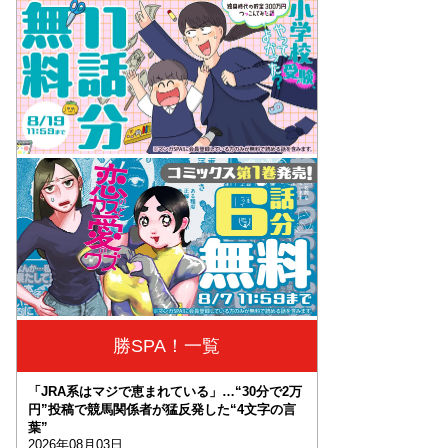
勝SPA！一覧
「JRA系はマジで恵まれている」…“30分で2万
円”投稿で競馬関係者が猛反発した“4文字の言
葉”
2026年08月03日