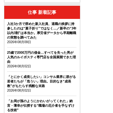
仕事 新着記事
入社3か月で辞めた新入社員、退職の挨拶に持
参したのは“菓子折り”ではなく…／新卒の“3年
以内3割”は本当か。厚労省データから早期離職
の実態を調べてみた
2026年08月09日
25歳で2000万円の借金…すべてを失った男が
人気のルイボスティ専門店を全国展開できた理
由
2026年08月02日
「とにかく成長したい」コンサル業界に群がる
若者たちが「危うい」理由。目的なき“成長
教”がもたらす残酷な末路
2026年08月02日
「お局が孫のようにかわいがってくれた」納
言・薄幸が伝授する“職場の厄介者を手なずけ
る技術”