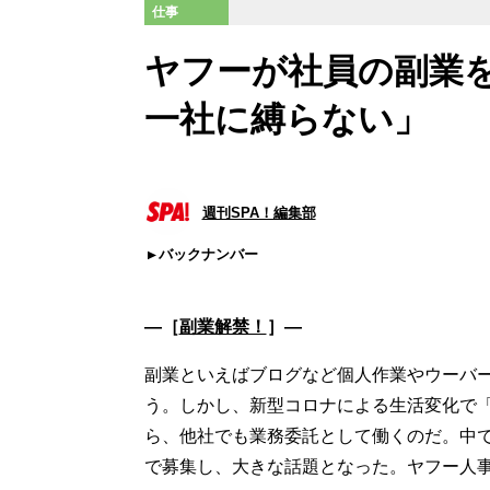
仕事
ヤフーが社員の副業
一社に縛らない」
週刊SPA！編集部
バックナンバー
―［
副業解禁！
］―
副業といえばブログなど個人作業やウーバ
う。しかし、新型コロナによる生活変化で
ら、他社でも業務委託として働くのだ。中
で募集し、大きな話題となった。ヤフー人