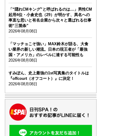
「“隠れCMキング”と呼ばれるのは…」男性CM
起用4位・小倉史也（29）が明かす、異名への
率直な思いと有名企業から次々と選ばれる仕事
術“三箇条”
2026年08月08日
「マッチョこそ強い」MAX鈴木が語る、大食
い業界の新しい潮流。日本の現王者が「最強
国・アメリカ」のレベルに達する可能性も
2026年08月08日
すみぽん、史上最強の1st写真集のタイトルは
『offcourt（オフコート）』に決定！
2026年08月08日