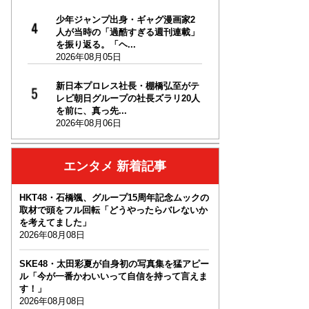
少年ジャンプ出身・ギャグ漫画家2
人が当時の「過酷すぎる週刊連載」
を振り返る。「ヘ...
2026年08月05日
新日本プロレス社長・棚橋弘至がテ
レビ朝日グループの社長ズラリ20人
を前に、真っ先...
2026年08月06日
エンタメ 新着記事
HKT48・石橋颯、グループ15周年記念ムックの
取材で頭をフル回転「どうやったらバレないか
を考えてました」
2026年08月08日
SKE48・太田彩夏が自身初の写真集を猛アピー
ル「今が一番かわいいって自信を持って言えま
す！」
2026年08月08日