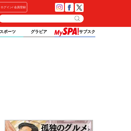
ログイン
会員登録
スポーツ
グラビア
サブスク