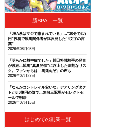
勝SPA！一覧
「JRA系はマジで恵まれている」…“30分で2万
円”投稿で競馬関係者が猛反発した“4文字の言
葉”
2026年08月03日
「明らかに熱中症でした」川田将雅騎手の発言
が波紋…競馬“真夏開催”に浮上した深刻なリス
ク。ファンからは「馬死ぬぞ」の声も
2026年07月27日
「なんかコントレイル安いな」デアリングタク
トが3.3億円の陰で…無敗三冠馬がセレクトセ
ールで明暗
2026年07月15日
はじめての副業一覧