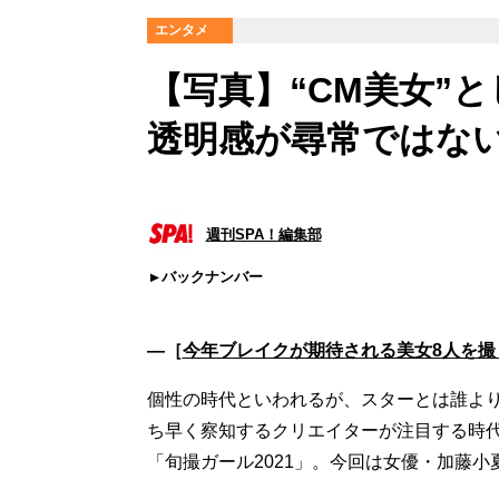
エンタメ
【写真】“CM美女”
透明感が尋常ではな
週刊SPA！編集部
バックナンバー
―［
今年ブレイクが期待される美女8人を撮り
個性の時代といわれるが、スターとは誰よ
ち早く察知するクリエイターが注目する時
「旬撮ガール2021」。今回は女優・加藤小