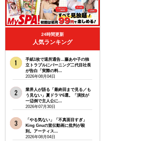
24時間更新
人気ランキング
手紙1枚で退所通告…藤あや子の独
立トラブルにバーニング二代目社長
が告白「実際の料...
2026年08月04日
業界人が語る「最終回まで見る／も
う見ない」夏ドラマ6選。「演技が
一辺倒で主人公に...
2026年07月30日
「やる気ない」「不真面目すぎ」
King Gnuの宣伝動画に批判が殺
到。アーティス...
2026年08月04日