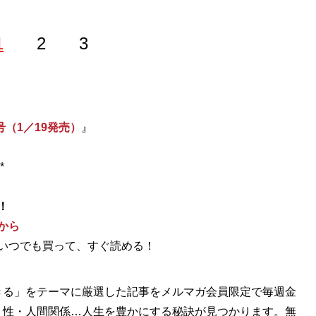
1
2
3
号（1／19発売）
』
*
！
から
いつでも買って、すぐ読める！
きる」をテーマに厳選した記事をメルマガ会員限定で毎週金
・性・人間関係…人生を豊かにする秘訣が見つかります。無