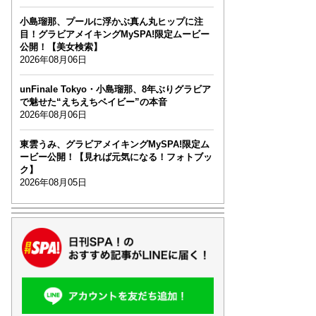
小島瑠那、プールに浮かぶ真ん丸ヒップに注
目！グラビアメイキングMySPA!限定ムービー
公開！【美女検索】
2026年08月06日
unFinale Tokyo・小島瑠那、8年ぶりグラビア
で魅せた“えちえちベイビー”の本音
2026年08月06日
東雲うみ、グラビアメイキングMySPA!限定ム
ービー公開！【見れば元気になる！フォトブッ
ク】
2026年08月05日