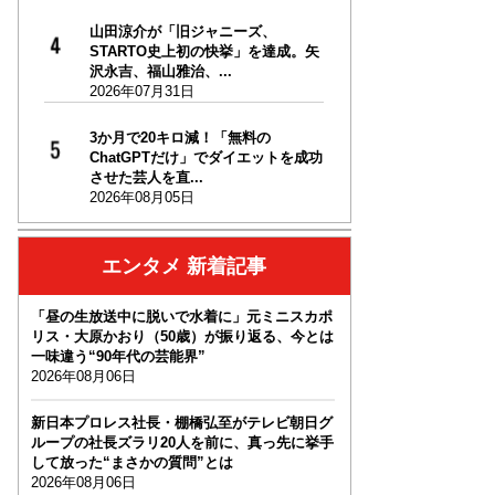
山田涼介が「旧ジャニーズ、
STARTO史上初の快挙」を達成。矢
沢永吉、福山雅治、...
2026年07月31日
3か月で20キロ減！「無料の
ChatGPTだけ」でダイエットを成功
させた芸人を直...
2026年08月05日
エンタメ 新着記事
「昼の生放送中に脱いで水着に」元ミニスカポ
リス・大原かおり（50歳）が振り返る、今とは
一味違う“90年代の芸能界”
2026年08月06日
新日本プロレス社長・棚橋弘至がテレビ朝日グ
ループの社長ズラリ20人を前に、真っ先に挙手
して放った“まさかの質問”とは
2026年08月06日