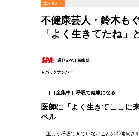
エンタメ
不健康芸人・鈴木もぐ
「よく生きてたね」
週刊SPA！編集部
バックナンバー
―［
［全集中］呼吸で健康になる
］―
医師に「よく生きてここに
ベル
正しく呼吸できていないことの不健康さを