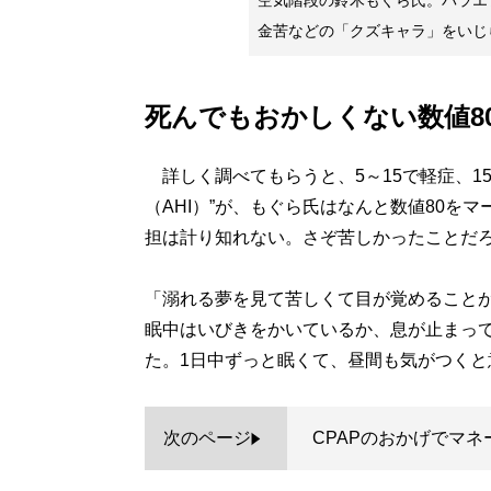
空気階段の鈴木もぐら氏。バラエ
金苦などの「クズキャラ」をいじ
死んでもおかしくない数値8
詳しく調べてもらうと、5～15で軽症、15
（AHI）”が、もぐら氏はなんと数値80を
担は計り知れない。さぞ苦しかったことだ
「溺れる夢を見て苦しくて目が覚めること
眠中はいびきをかいているか、息が止まっ
た。1日中ずっと眠くて、昼間も気がつくと
次のページ
CPAPのおかげでマ