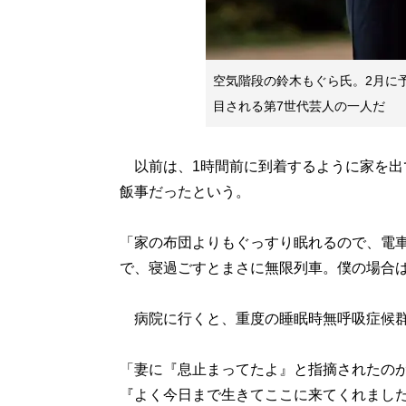
空気階段の鈴木もぐら氏。2月に
目される第7世代芸人の一人だ
以前は、1時間前に到着するように家を出
飯事だったという。
「家の布団よりもぐっすり眠れるので、電
で、寝過ごすとまさに無限列車。僕の場合は“
病院に行くと、重度の睡眠時無呼吸症候群
「妻に『息止まってたよ』と指摘されたの
『よく今日まで生きてここに来てくれまし