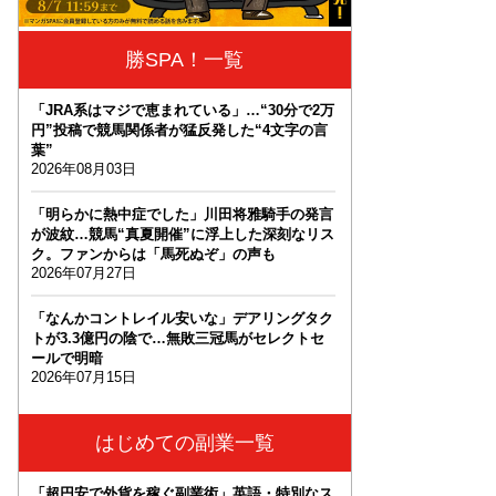
勝SPA！一覧
「JRA系はマジで恵まれている」…“30分で2万
円”投稿で競馬関係者が猛反発した“4文字の言
葉”
2026年08月03日
「明らかに熱中症でした」川田将雅騎手の発言
が波紋…競馬“真夏開催”に浮上した深刻なリス
ク。ファンからは「馬死ぬぞ」の声も
2026年07月27日
「なんかコントレイル安いな」デアリングタク
トが3.3億円の陰で…無敗三冠馬がセレクトセ
ールで明暗
2026年07月15日
はじめての副業一覧
「超円安で外貨を稼ぐ副業術」英語・特別なス