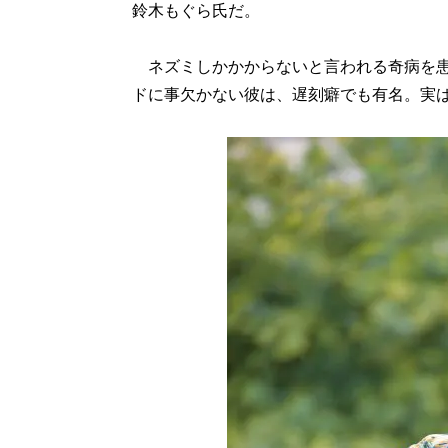
鈴木もぐら氏だ。
ネズミしかかからないと言われる奇病を患
ドに事欠かない彼は、遅刻癖でも有名。実