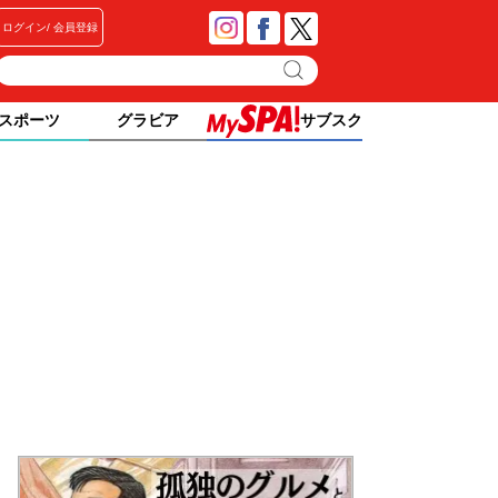
ログイン
会員登録
スポーツ
グラビア
サブスク