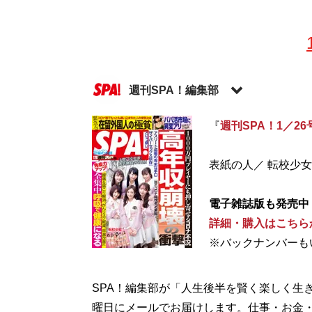
週刊SPA！編集部
『
週刊SPA！1／26
記事一覧へ
表紙の人／ 転校少女
電子雑誌版も発売中
詳細・購入はこちら
※バックナンバーも
SPA！編集部が「人生後半を賢く楽しく生
曜日にメールでお届けします。仕事・お金