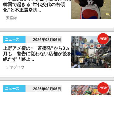
韓国で起きる“世代交代の右傾
化”と不正選挙抗...
安宿緑
NEW!
ニュース
2026年08月06日
上野アメ横の“一斉摘発”から3ヵ
月も…警告に従わない店舗が後を
絶たず「路上...
デヤブロウ
NEW!
ニュース
2026年08月06日
値上げでも強い「チョコモナカジ
ャンボ」に対し、「パピコ」は減
収…「定番アイ...
不破聡