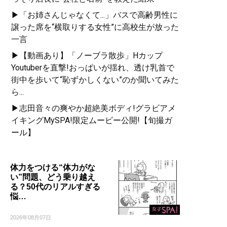
▶「お姉さんじゃなくて...」バスで高齢男性に
譲った席を“横取りする女性”に高校生が放った
一言
▶【動画あり】「ノーブラ散歩」Hカップ
Youtuberを直撃!おっぱいが揺れ、透け乳首で
街中を歩いて“恥ずかしくない”のか聞いてみた
ら...
▶志田音々の爽やか超絶美ボディ!グラビアメ
イキングMySPA!限定ムービー公開!【旬撮ガ
ール】
体力をつける“体力がな
い”問題、どう乗り越え
る？50代のリアルすぎる
悩…
2026年08月07日