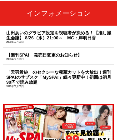
インフォメーション
山田あいのグラビア設定を視聴者が決める！【推し撮
生会議】 8/26（水）21:00～ MC：岸明日香
2026年07月29日
【週刊SPA! 発売日変更のお知らせ】
2026年07月28日
「天羽希純」のセクシーな秘蔵カットを大放出！週刊
SPA!のサブスク「MySPA!」続々更新中！初回は初月
99円で読み放題
2026年07月03日