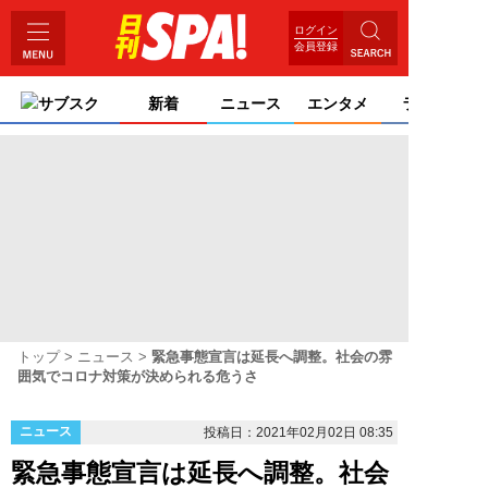
ログイン
会員登録
サブスク
新着
ニュース
エンタメ
ライフ
トップ
ニュース
緊急事態宣言は延長へ調整。社会の雰
囲気でコロナ対策が決められる危うさ
ニュース
投稿日：2021年02月02日 08:35
緊急事態宣言は延長へ調整。社会