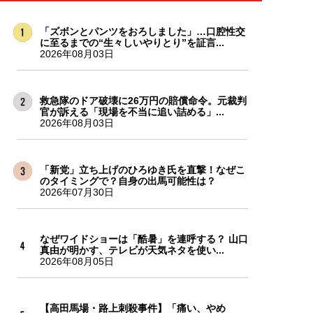
「ズボンとパンツをおろしました」…口腔性交
に至るまでの“生々しいやりとり”を証言...
2026年08月03日
救急隊のドア破壊に26万円の賠償命令。元裁判
官が訴える「現場を不当に追い詰める」...
2026年08月03日
「新党」立ち上げのひろゆき氏を直撃！なぜこ
のタイミングで？自身の出馬可能性は？
2026年07月30日
なぜワイドショーは「酷暑」を連呼する？ 山口
真由が明かす、テレビが天気ネタを使い...
2026年08月05日
【高田馬場・路上刺殺事件】「痛い、やめ