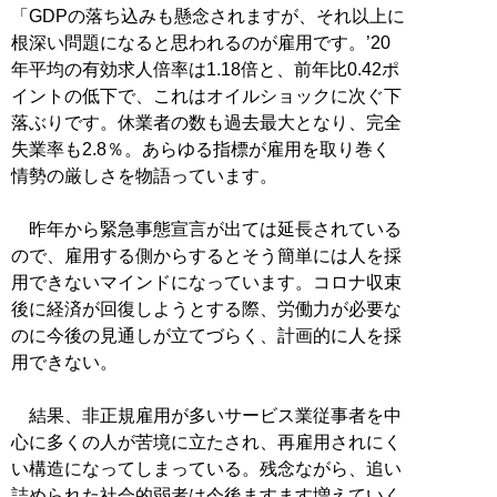
「GDPの落ち込みも懸念されますが、それ以上に
根深い問題になると思われるのが雇用です。’20
年平均の有効求人倍率は1.18倍と、前年比0.42ポ
イントの低下で、これはオイルショックに次ぐ下
落ぶりです。休業者の数も過去最大となり、完全
失業率も2.8％。あらゆる指標が雇用を取り巻く
情勢の厳しさを物語っています。
昨年から緊急事態宣言が出ては延長されている
ので、雇用する側からするとそう簡単には人を採
用できないマインドになっています。コロナ収束
後に経済が回復しようとする際、労働力が必要な
のに今後の見通しが立てづらく、計画的に人を採
用できない。
結果、非正規雇用が多いサービス業従事者を中
心に多くの人が苦境に立たされ、再雇用されにく
い構造になってしまっている。残念ながら、追い
詰められた社会的弱者は今後ますます増えていく