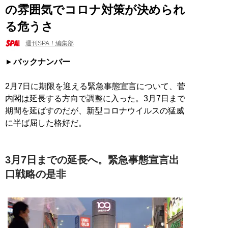
の雰囲気でコロナ対策が決められ
る危うさ
週刊SPA！編集部
バックナンバー
2月7日に期限を迎える緊急事態宣言について、菅
内閣は延長する方向で調整に入った。3月7日まで
期間を延ばすのだが、新型コロナウイルスの猛威
に半ば屈した格好だ。
3月7日までの延長へ。緊急事態宣言出
口戦略の是非