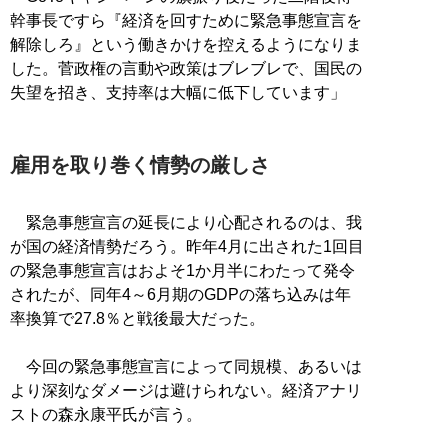
幹事長ですら『経済を回すために緊急事態宣言を
解除しろ』という働きかけを控えるようになりま
した。菅政権の言動や政策はブレブレで、国民の
失望を招き、支持率は大幅に低下しています」
雇用を取り巻く情勢の厳しさ
緊急事態宣言の延長により心配されるのは、我
が国の経済情勢だろう。昨年4月に出された1回目
の緊急事態宣言はおよそ1か月半にわたって発令
されたが、同年4～6月期のGDPの落ち込みは年
率換算で27.8％と戦後最大だった。
今回の緊急事態宣言によって同規模、あるいは
より深刻なダメージは避けられない。経済アナリ
ストの森永康平氏が言う。