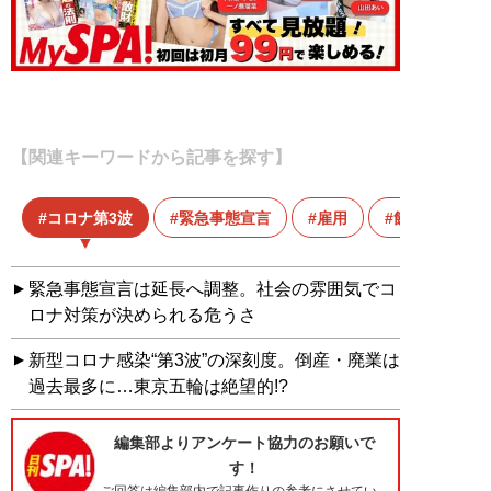
【関連キーワードから記事を探す】
コロナ第3波
緊急事態宣言
雇用
飲食店
緊急事態宣言は延長へ調整。社会の雰囲気でコ
ロナ対策が決められる危うさ
新型コロナ感染“第3波”の深刻度。倒産・廃業は
過去最多に…東京五輪は絶望的!?