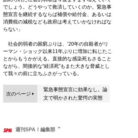
でしょう。どうやって救済していくのか。緊急事
態宣言を継続するならば補償や給付金、あるいは
消費税の減税なども政府は考えていかなければな
らない」
社会的弱者の困窮ぶりは、’20年の自殺者がリ
ーマン・ショック以来11年ぶりに増加に転じたこ
とからもうかがえる。直接的な感染死もさること
ながら、間接的な“経済死”もまた大きな脅威とし
て我々の前に立ちふさがっている。
緊急事態宣言に効果なし。論
次のページ
文で明かされた驚愕の実態
週刊SPA！編集部