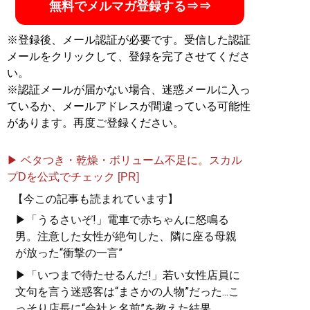
無料でメルマガ登録する⇒⇒
※登録後、メール認証が必要です。受信した認証
メールをクリックして、登録を完了させてくださ
い。
※認証メールが届かない場合、迷惑メールに入っ
ているか、メールアドレスが間違っている可能性
があります。再度ご登録ください。
▶ ベタつき・乾燥・ボリューム不足に。スカル
プDを公式でチェック [PR]
【今この記事も読まれています】
▶「うるさいぞ!」電車で赤ちゃんに怒鳴る
男。注意した女性が絶句した、隣に座る母親
が放った“衝撃の一言”
▶「いつまで待たせるんだ!」若い女性店員に
文句を言う迷惑客は“まさかの人物”だった...こ
っそり店長に“会社と名前”を教えた結果