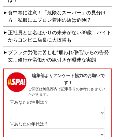
は？
食中毒に注意！「危険なスーパー」の見分け
方 私服にエプロン着用の店は危険!?
正社員とは名ばかりの未来がない39歳…バイト
からコンビニ店長に大抜擢も
ブラック労働に苦しむ“雇われ僧侶”からの告発
文…修行か労働かの線引きが曖昧な実態