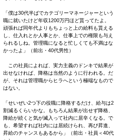
「僕は30代半ばでカテゴリーマネージャーという
職に就いたけど年収1200万円ほど貰ってたよ。
頑張れば同年代よりもちょっと上の給料も貰える
し、仕入れとか人事とか、仕事上での権限も与え
られるしね。管理職になると忙しくても不満はな
かったよ」（前出・40代男性）
この社員によれば、実力主義のドンキで結果が
出せなければ、降格は当然のように行われる。だ
が、それは管理職からヒラへという極端なもので
はない。
「せいぜい2つ下の役職に降格するだけ、給与は2
割減るくらいかな。もちろん結果が出せず降格、
降給が続くと気が滅入って社内に居辛くなる。で
も、希望すれば社内には居続けられ、再び昇進、
昇給のチャンスもあるから」（前出・社員＜40代