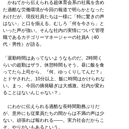
かねてから伝えられる超体育会系の社風を含め
た過酷な労働環境が今回の報道で明らかとなった
わけだが、現役社員たちは一様に「特に驚きの声
はない」と口を揃える。むしろ「何を今さら」と
いった声が強い。そんな社内の実情について管理
職であるカテゴリーマネージャーの社員A（40
代・男性）が語る。
「退勤時間はあってないようなものだ。2時間く
らいの超勤はザラ。休憩時間もそう。昼に飯を食
ってたら上司から、『何、ゆっくりしてんだ？』
とドヤされた。10分以上、飯に時間はかけられな
い。まっ、今回の摘発騒ぎは大感激。社内が変わ
ることはないんじゃない？」
にわかに伝えられる過酷な長時間勤務ぶりだ
が、意外にも従業員たちの間からは不満の声は少
ない。頑張れば報われる――。実力社会だからこ
そ、やりがいもあるという。