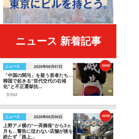
ニュース 新着記事
NEW!
ニュース
2026年08月07日
「中国の関与」を疑う若者たち…
韓国で起きる“世代交代の右傾
化”と不正選挙抗...
安宿緑
NEW!
ニュース
2026年08月06日
上野アメ横の“一斉摘発”から3ヵ
月も…警告に従わない店舗が後を
絶たず「路上...