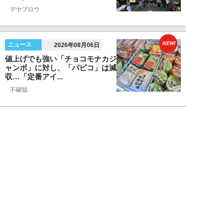
デヤブロウ
NEW!
ニュース
2026年08月06日
値上げでも強い「チョコモナカジ
ャンボ」に対し、「パピコ」は減
収…「定番アイ...
不破聡
NEW!
ニュース
2026年08月05日
なぜワイドショーは「酷暑」を連
呼する？ 山口真由が明かす、テ
レビが天気ネタ...
山口真由
NEW!
ニュース
2026年08月05日
やまゆり園事件から10年。乙武