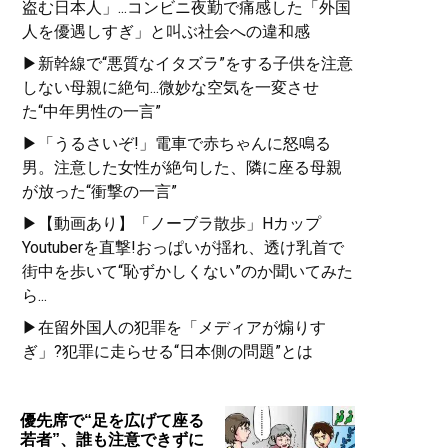
盗む日本人」...コンビニ夜勤で痛感した「外国
人を優遇しすぎ」と叫ぶ社会への違和感
▶新幹線で“悪質なイタズラ”をする子供を注意
しない母親に絶句...微妙な空気を一変させ
た“中年男性の一言”
▶「うるさいぞ!」電車で赤ちゃんに怒鳴る
男。注意した女性が絶句した、隣に座る母親
が放った“衝撃の一言”
▶【動画あり】「ノーブラ散歩」Hカップ
Youtuberを直撃!おっぱいが揺れ、透け乳首で
街中を歩いて“恥ずかしくない”のか聞いてみた
ら...
▶在留外国人の犯罪を「メディアが煽りす
ぎ」?犯罪に走らせる“日本側の問題”とは
優先席で“足を広げて座る
若者”、誰も注意できずに