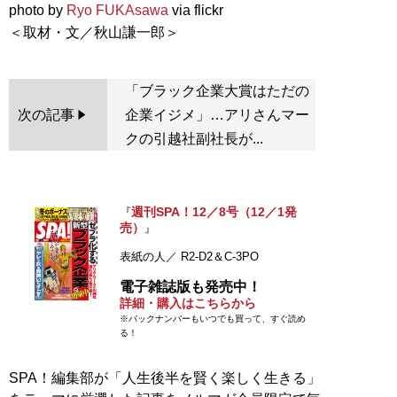
photo by
Ryo FUKAsawa
via flickr
「ブラック企業大賞はただの
次の記事
企業イジメ」…アリさんマー
クの引越社副社長が...
週刊SPA！12／8号（12／1発
『
売）
』
表紙の人／ R2-D2＆C-3PO
電子雑誌版も発売中！
詳細・購入はこちらから
※バックナンバーもいつでも買って、すぐ読め
る！
SPA！編集部が「人生後半を賢く楽しく生きる」