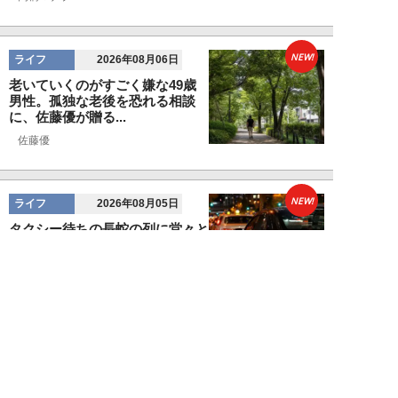
NEW!
ライフ
2026年08月06日
老いていくのがすごく嫌な49歳
男性。孤独な老後を恐れる相談
に、佐藤優が贈る...
佐藤優
NEW!
ライフ
2026年08月05日
タクシー待ちの長蛇の列に堂々と
割り込む“派手な男女”を、小柄
な女性が「意外...
和泉太郎
NEW!
ライフ
2026年08月05日
エコノミー席「頭カクンで眠れな
い」問題を解決？航空ジャーナリ