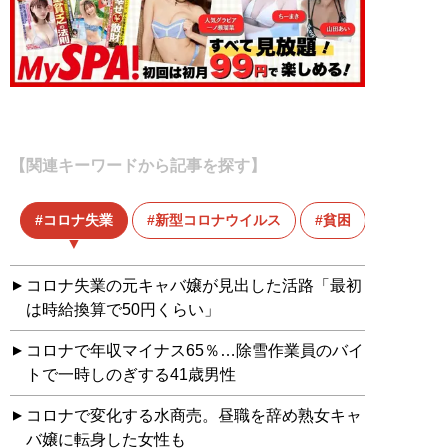
【関連キーワードから記事を探す】
コロナ失業
新型コロナウイルス
貧困
コロナ失業の元キャバ嬢が見出した活路「最初
は時給換算で50円くらい」
コロナで年収マイナス65％…除雪作業員のバイ
トで一時しのぎする41歳男性
コロナで変化する水商売。昼職を辞め熟女キャ
バ嬢に転身した女性も