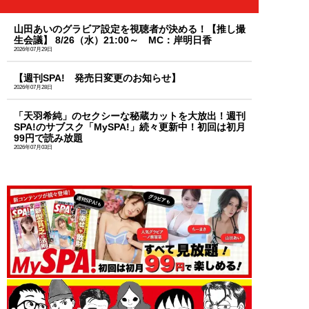
山田あいのグラビア設定を視聴者が決める！【推し撮
生会議】 8/26（水）21:00～ MC：岸明日香
2026年07月29日
【週刊SPA! 発売日変更のお知らせ】
2026年07月28日
「天羽希純」のセクシーな秘蔵カットを大放出！週刊
SPA!のサブスク「MySPA!」続々更新中！初回は初月
99円で読み放題
2026年07月03日