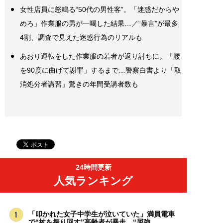
女性店員に怒鳴る“50代の男性客”。「迷惑だからや
めろ」作業服の男が一喝した結果…／“暴言”が最多
4割、調査で見えた迷惑行為のリアルも
あおり運転をした作業服の若者が返り討ちに。「腰
を90度に曲げて謝罪」するまで…警察白書より「取
消処分者講習」驚きの年間受講者数も
24時間更新
人気ランキング
「叩かれた女子中学生が泣いていた」満員電車
で“杖を振り回す”高齢者が暴走。“屈強...