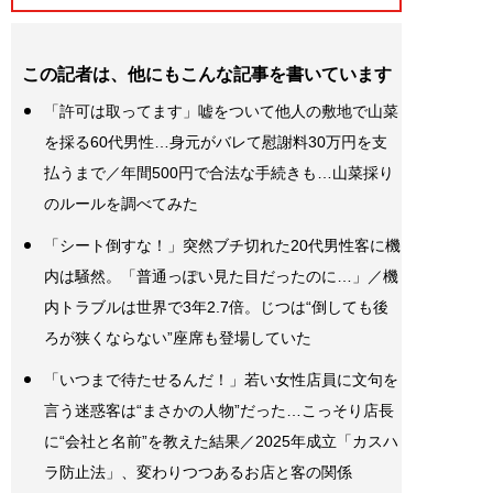
この記者は、他にもこんな記事を書いています
「許可は取ってます」嘘をついて他人の敷地で山菜
を採る60代男性…身元がバレて慰謝料30万円を支
払うまで／年間500円で合法な手続きも…山菜採り
のルールを調べてみた
「シート倒すな！」突然ブチ切れた20代男性客に機
内は騒然。「普通っぽい見た目だったのに…」／機
内トラブルは世界で3年2.7倍。じつは“倒しても後
ろが狭くならない”座席も登場していた
「いつまで待たせるんだ！」若い女性店員に文句を
言う迷惑客は“まさかの人物”だった…こっそり店長
に“会社と名前”を教えた結果／2025年成立「カスハ
ラ防止法」、変わりつつあるお店と客の関係