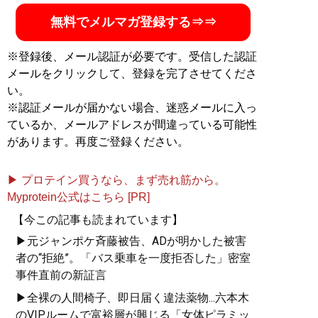
無料でメルマガ登録する⇒⇒
※登録後、メール認証が必要です。受信した認証
メールをクリックして、登録を完了させてくださ
い。
※認証メールが届かない場合、迷惑メールに入っ
ているか、メールアドレスが間違っている可能性
があります。再度ご登録ください。
▶ プロテイン買うなら、まず売れ筋から。
Myprotein公式はこちら [PR]
【今この記事も読まれています】
▶元ジャンポケ斉藤被告、ADが明かした被害
者の“拒絶”。「バス乗車を一度拒否した」密室
事件直前の新証言
▶全裸の人間椅子、即日届く違法薬物...六本木
のVIPルームで富裕層が興じる「女体ピラミッ