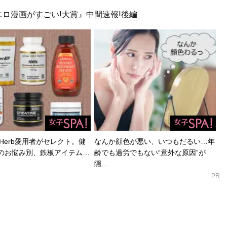
ロ漫画がすごい!大賞』中間速報!後編
Herb愛用者がセレクト。健
なんか顔色が悪い、いつもだるい…年
のお悩み別、鉄板アイテム…
齢でも過労でもない“意外な原因”が
隠…
PR