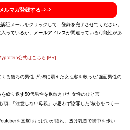
メルマガ登録する⇒⇒
た認証メールをクリックして、登録を完了させてください。
に入っているか、メールアドレスが間違っている可能性があ
otein公式はこちら [PR]
くる後ろの男性...恐怖に震えた女性客を救った“強面男性の
為を繰り返す50代男性を退散させた女性のひと言
心頭...「注意しない母親」が思わず謝罪した“核心をつく一
utuberを直撃!おっぱいが揺れ、透け乳首で街中を歩い