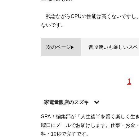
残念ながらCPUの性能は高くないですし、
ないです。
次のページ
普段使いも厳しいスペ
1
家電量販店のスズキ
関東近郊の家電量販店で10年以上働く現役
SPA！編集部が「人生後半を賢く楽しく生
場を担当。実績が認められて大型店の店長
曜日にメールでお届けします。仕事・お金
直訴し現場復帰を果たす
料・10秒で完了です。