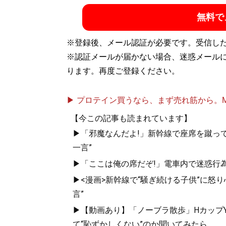
無料で
記事一覧へ
※登録後、メール認証が必要です。受信し
※認証メールが届かない場合、迷惑メール
ります。再度ご登録ください。
▶ プロテイン買うなら、まず売れ筋から。Mypr
【今この記事も読まれています】
▶「邪魔なんだよ!」新幹線で座席を蹴って
一言”
▶「ここは俺の席だぞ!」電車内で迷惑行
▶<漫画>新幹線で“騒ぎ続ける子供”に怒り
言”
▶【動画あり】「ノーブラ散歩」HカップYo
て“恥ずかしくない”のか聞いてみたら...