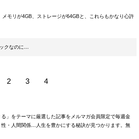
メモリが4GB、ストレージが64GBと、これらもかなり心許
ックなのに…
2
3
4
販売員。黒物から白物までジャンルを問わずさまざまな売り
きる」をテーマに厳選した記事をメルマガ会員限定で毎週金
を務めた経験もあるが、接客のほうが性に合うため、本部に
・性・人間関係…人生を豊かにする秘訣が見つかります。無