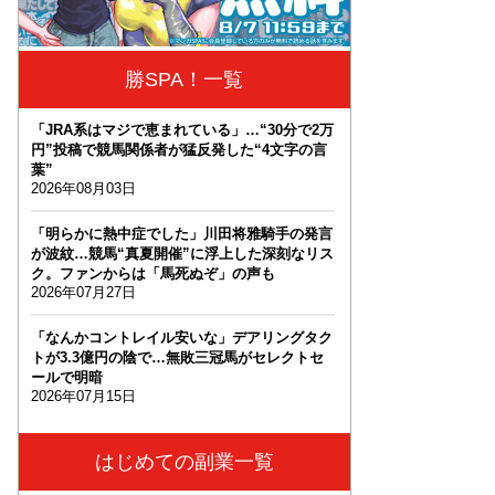
勝SPA！一覧
「JRA系はマジで恵まれている」…“30分で2万
円”投稿で競馬関係者が猛反発した“4文字の言
葉”
2026年08月03日
「明らかに熱中症でした」川田将雅騎手の発言
が波紋…競馬“真夏開催”に浮上した深刻なリス
ク。ファンからは「馬死ぬぞ」の声も
2026年07月27日
「なんかコントレイル安いな」デアリングタク
トが3.3億円の陰で…無敗三冠馬がセレクトセ
ールで明暗
2026年07月15日
はじめての副業一覧