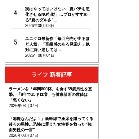
実はやってはいけない「夏バテを悪
化させるNG行動」…プロがすすめ
る“夏のダルさ”...
2026年08月03日
ユニクロ最新作「毎回完売が出るほ
ど人気」「高級感のある見栄え」絶
対に買い逃しては...
2026年08月04日
ライフ 新着記事
ラーメンを「年間800杯」を食す35歳男性を直
撃。「9年で35キロ増」も健康診断の数値は
「悪くない」
2026年08月07日
「邪魔なんだよ！」新幹線で座席を蹴ってくる
後ろの男性…恐怖に震えた女性客を救った“強
面男性の一言”
2026年08月07日