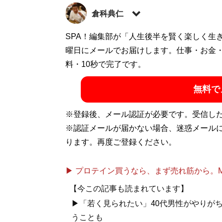
倉科典仁
渋谷系ファッション雑誌『MEN’S KNU
SPA！編集部が「人生後半を賢く楽しく生
若者カルチャーをテーマにした雑誌を多数手
曜日にメールでお届けします。仕事・お金
ファッション＆ライフスタイル情報を発信中。ま
料・10秒で完了です。
MAN’s LABO」、大きいサイズのファッ
無料で
けで日本の経済を向上させるべく奮闘中。X（旧T
※登録後、メール認証が必要です。受信し
記事一覧へ
※認証メールが届かない場合、迷惑メール
ります。再度ご登録ください。
▶ プロテイン買うなら、まず売れ筋から。Mypr
【今この記事も読まれています】
▶「若く見られたい」40代男性がやりが
うことも