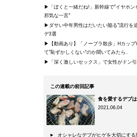
▶「ぼくと一緒だね!」新幹線で“イヤホン
邪気な一言”
▶ダサい中年男性はだいたい陥る“流行を
デ3選
▶【動画あり】「ノーブラ散歩」HカップYo
て“恥ずかしくない”のか聞いてみたら...
▶「深く激しいセックス」で女性がドン引き
この連載の前回記事
食を愛するデブは
2021.06.04
オシャレなデブがヒゲを大切にす