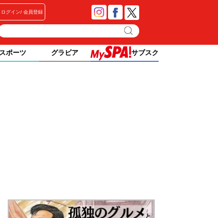
ログイン
会員登録
スポーツ
グラビア
サブスク