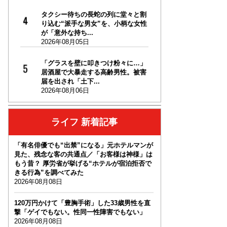
タクシー待ちの長蛇の列に堂々と割
り込む“派手な男女”を、小柄な女性
が「意外な持ち...
2026年08月05日
「グラスを壁に叩きつけ粉々に…」
居酒屋で大暴走する高齢男性。被害
届を出され「土下...
2026年08月06日
ライフ 新着記事
「有名俳優でも“出禁”になる」元ホテルマンが
見た、残念な客の共通点／「お客様は神様」は
もう昔？ 厚労省が挙げる“ホテルが宿泊拒否で
きる行為”を調べてみた
2026年08月08日
120万円かけて「豊胸手術」した33歳男性を直
撃「ゲイでもない。性同一性障害でもない」
2026年08月08日