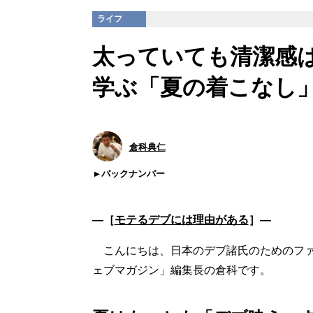
ライフ
太っていても清潔感
学ぶ「夏の着こなし
倉科典仁
バックナンバー
―［
モテるデブには理由がある
］―
こんにちは、日本のデブ諸氏のためのファッ
ェブマガジン」編集長の倉科です。