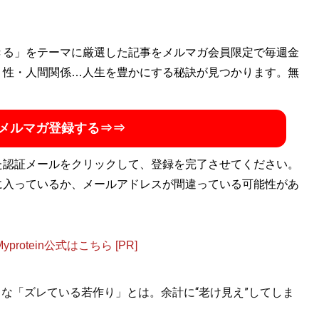
CKLE』や暴走族雑誌『ティーンズロード』などエッジの効いた
きる」をテーマに厳選した記事をメルマガ会員限定で毎週金
掛ける。現在はWebマガジン『
・性・人間関係…人生を豊かにする秘訣が見つかります。無
Mr.Babe
』でデブに特化した
た、デブ限定の会員制オンラインサロン「Mr.Babe BIG
ション通販サイト「
Mr.Babe STORE
」を開設。大きな男たちだ
メルマガ登録する⇒⇒
witter）：
@nori09140914
た認証メールをクリックして、登録を完了させてください。
に入っているか、メールアドレスが間違っている可能性があ
otein公式はこちら [PR]
ちな「ズレている若作り」とは。余計に“老け見え”してしま