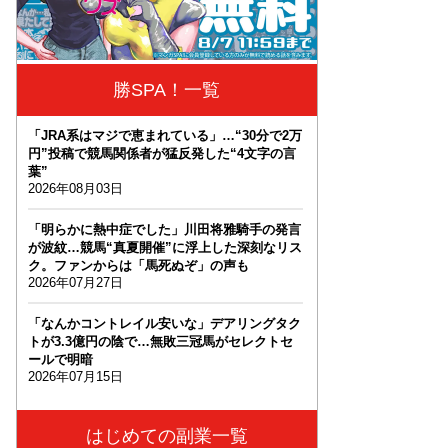
勝SPA！一覧
「JRA系はマジで恵まれている」…“30分で2万
円”投稿で競馬関係者が猛反発した“4文字の言
葉”
2026年08月03日
「明らかに熱中症でした」川田将雅騎手の発言
が波紋…競馬“真夏開催”に浮上した深刻なリス
ク。ファンからは「馬死ぬぞ」の声も
2026年07月27日
「なんかコントレイル安いな」デアリングタク
トが3.3億円の陰で…無敗三冠馬がセレクトセ
ールで明暗
2026年07月15日
はじめての副業一覧