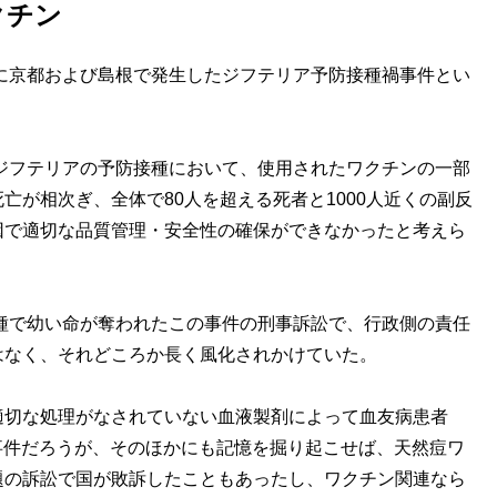
クチン
に京都および島根で発生したジフテリア予防接種禍事件とい
ジフテリアの予防接種において、使用されたワクチンの一部
亡が相次ぎ、全体で80人を超える死者と1000人近くの副反
因で適切な品質管理・安全性の確保ができなかったと考えら
種で幼い命が奪われたこの事件の刑事訴訟で、行政側の責任
はなく、それどころか長く風化されかけていた。
切な処理がなされていない血液製剤によって血友病患者
ズ事件だろうが、そのほかにも記憶を掘り起こせば、天然痘ワ
題の訴訟で国が敗訴したこともあったし、ワクチン関連なら