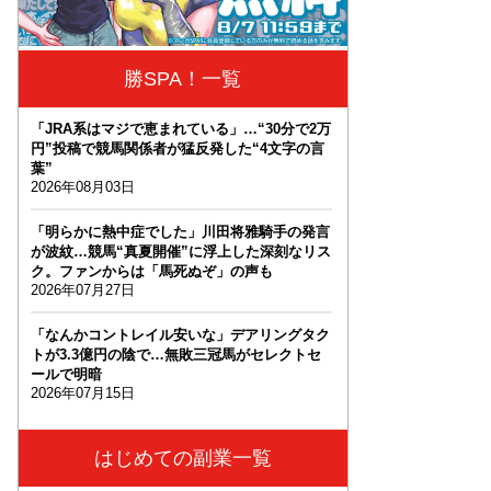
勝SPA！一覧
「JRA系はマジで恵まれている」…“30分で2万
円”投稿で競馬関係者が猛反発した“4文字の言
葉”
2026年08月03日
「明らかに熱中症でした」川田将雅騎手の発言
が波紋…競馬“真夏開催”に浮上した深刻なリス
ク。ファンからは「馬死ぬぞ」の声も
2026年07月27日
「なんかコントレイル安いな」デアリングタク
トが3.3億円の陰で…無敗三冠馬がセレクトセ
ールで明暗
2026年07月15日
はじめての副業一覧