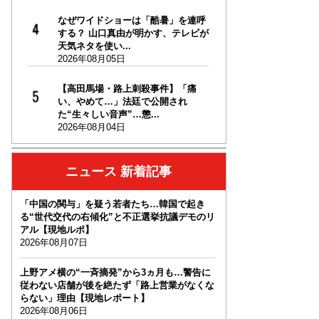
なぜワイドショーは「酷暑」を連呼
する？ 山口真由が明かす、テレビが
天気ネタを使い...
2026年08月05日
【高田馬場・路上刺殺事件】「痛
い、やめて…」法廷で公開され
た“生々しい音声”…懲...
2026年08月04日
ニュース 新着記事
「中国の関与」を疑う若者たち…韓国で起き
る“世代交代の右傾化”と不正選挙抗議デモのリ
アル【現地ルポ】
2026年08月07日
上野アメ横の“一斉摘発”から3ヵ月も…警告に
従わない店舗が後を絶たず「路上営業がなくな
らない」理由【現地レポート】
2026年08月06日