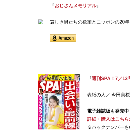
『
おじさんメモリアル
』
哀しき男たちの欲望とニッポンの20
『
週刊SPA！7／13
表紙の人／ 今田美桜
電子雑誌版も発売中
詳細・購入はこちら
※バックナンバーも