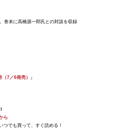
年。巻末に高橋源一郎氏との対談を収録
号（7／6発売）
』
！
から
いつでも買って、すぐ読める！