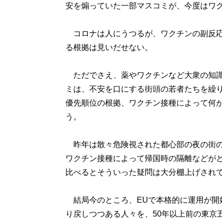
安を煽っていた一部マスコミが、今度はワ
コロナは人にうつるが、ワクチンの副反応
る根拠は見いだせない。
ただでさえ、薬やワクチンなど大衆の知識
ミは、不安を口にする街頭の若者たちを繰
優先順位の根拠、ワクチン接種によって何
う。
昨年は散々危険視された都心部の夜の街の
ワクチン接種によって帰国時の隔離などが
比べるとそういった疑問は大分棚上げされ
結局今のところ、EUで本格的に運用が開
り戻しつつある人々を、50年以上前の東京