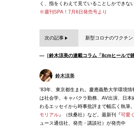
※週刊SPA！7月6日発売号より
次の記事
新型コロナのワクチン
―［
鈴木涼美の連載コラム「8cmヒールで
鈴木涼美
’83年、東京都生まれ。慶應義塾大学環境
は社会学。キャバクラ勤務、AV出演、日本
わるエッセイから時事批評まで幅広く執筆
モリアル
』（扶桑社）など。最新刊『
可愛
ュース通信社、発売・講談社）が発売中