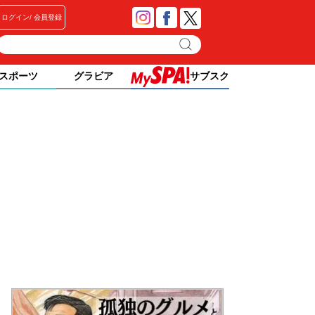
ログイン
会員登録
スポーツ
グラビア
サブスク