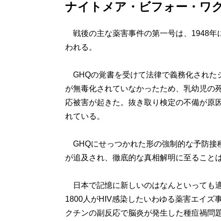
ナイトメア・ビフォー・ワ
戦後の主な薬害事件の第一号は、1948年
われる。
GHQの覚書を受けて法律で義務化された
が無毒化されていなかったため、乳幼児の死
応被害が起きた。抜き取り検定の不備が原
れている。
GHQにせっつかれた形の強制的な予防接
が追及され、徹底的な真相解明に至ること
日本で記憶に新しいのはなんといっても適
1800人がHIV感染したいわゆる薬害エイ
クチンの副反応で脳炎が発生した種痘禍問