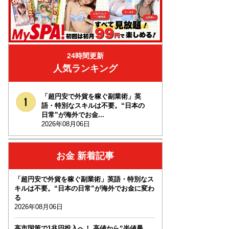
24時間更新
人気ランキング
「超円安で外貨を稼ぐ副業術」英
語・特別なスキルは不要。“日本の
日常”が海外でお金...
2026年08月06日
お金 新着記事
「超円安で外貨を稼ぐ副業術」英語・特別なス
キルは不要。“日本の日常”が海外でお金に変わ
る
2026年08月06日
高市国策で1兆円投入へ！ 高値から“半値暴