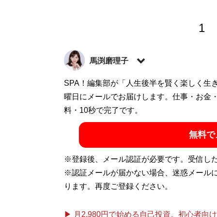
1
馬渕磨理子
経済アナリスト／一般社団法人 日本金融経
SPA！編集部が「人生後半を賢く楽しく生
して日本株の個別銘柄を各メディアで執筆
曜日にメールでお届けします。仕事・お金
ベンチャー業界のアナリスト業務を担う。著
料・10秒で完了です。
術』
Twitter@marikomabuchi
無料で
記事一覧へ
※登録後、メール認証が必要です。受信し
※認証メールが届かない場合、迷惑メール
ります。再度ご登録ください。
▶ 月2,980円で始める自己投資。初心者向けch