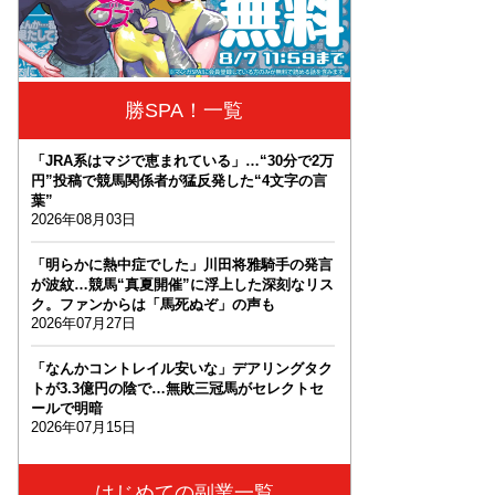
勝SPA！一覧
「JRA系はマジで恵まれている」…“30分で2万
円”投稿で競馬関係者が猛反発した“4文字の言
葉”
2026年08月03日
「明らかに熱中症でした」川田将雅騎手の発言
が波紋…競馬“真夏開催”に浮上した深刻なリス
ク。ファンからは「馬死ぬぞ」の声も
2026年07月27日
「なんかコントレイル安いな」デアリングタク
トが3.3億円の陰で…無敗三冠馬がセレクトセ
ールで明暗
2026年07月15日
はじめての副業一覧