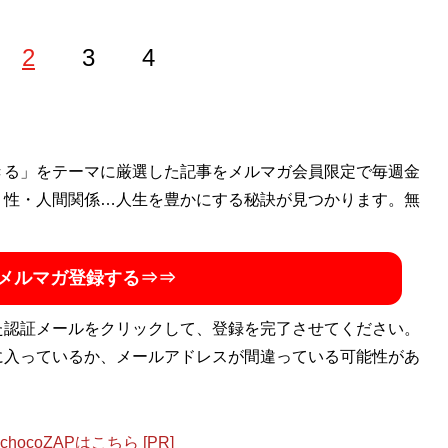
2
3
4
済研究所・代表理事。（株）フィスコのシニアアナリストと
きる」をテーマに厳選した記事をメルマガ会員限定で毎週金
。また、ベンチャー企業の（株）日本クラウドキャピタルで
・性・人間関係…人生を豊かにする秘訣が見つかります。無
書『5万円からでも始められる 黒字転換2倍株で勝つ投資
メルマガ登録する⇒⇒
た認証メールをクリックして、登録を完了させてください。
に入っているか、メールアドレスが間違っている可能性があ
ocoZAPはこちら [PR]