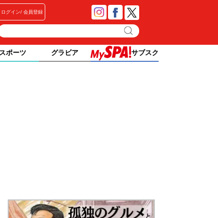
ログイン
会員登録
スポーツ
グラビア
サブスク