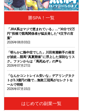
勝SPA！一覧
「JRA系はマジで恵まれている」…“30分で2万
円”投稿で競馬関係者が猛反発した“4文字の言
葉”
2026年08月03日
「明らかに熱中症でした」川田将雅騎手の発言
が波紋…競馬“真夏開催”に浮上した深刻なリス
ク。ファンからは「馬死ぬぞ」の声も
2026年07月27日
「なんかコントレイル安いな」デアリングタク
トが3.3億円の陰で…無敗三冠馬がセレクトセ
ールで明暗
2026年07月15日
はじめての副業一覧