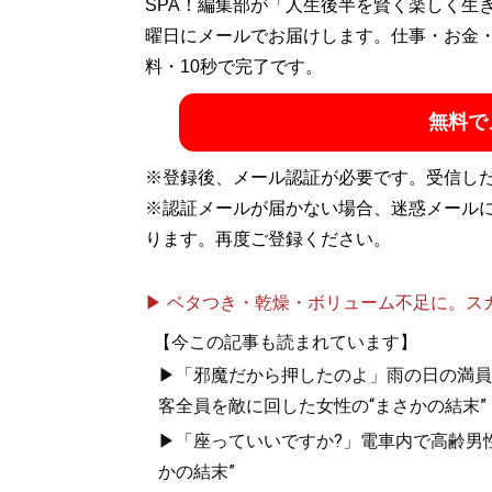
SPA！編集部が「人生後半を賢く楽しく生
記事一覧へ
曜日にメールでお届けします。仕事・お金
料・10秒で完了です。
無料で
※登録後、メール認証が必要です。受信し
※認証メールが届かない場合、迷惑メール
ります。再度ご登録ください。
▶ ベタつき・乾燥・ボリューム不足に。スカル
【今この記事も読まれています】
▶「邪魔だから押したのよ」雨の日の満員
客全員を敵に回した女性の“まさかの結末”
▶「座っていいですか?」電車内で高齢男性
かの結末”