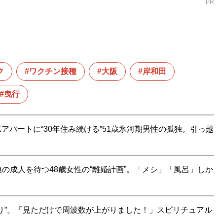
PR
ク
ワクチン接種
大阪
岸和田
曳行
Kアパートに“30年住み続ける”51歳氷河期男性の孤独。引っ越
の成人を待つ48歳女性の“離婚計画”。「メシ」「風呂」しか
り”。「見ただけで周波数が上がりました！」スピリチュアル