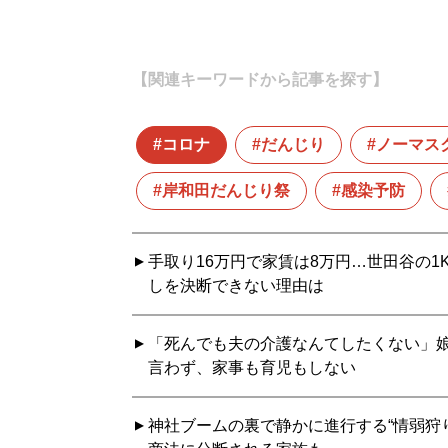
【関連キーワードから記事を探す】
コロナ
だんじり
ノーマス
岸和田だんじり祭
感染予防
手取り16万円で家賃は8万円…世田谷の1
しを決断できない理由は
「死んでも夫の介護なんてしたくない」娘
言わず、家事も育児もしない
神社ブームの裏で静かに進行する“情弱狩