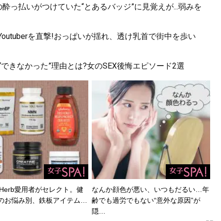
酔っ払いがつけていた“とあるバッジ”に見覚えが...弱みを
utuberを直撃!おっぱいが揺れ、透け乳首で街中を歩い
できなかった”理由とは?女のSEX後悔エピソード2選
Herb愛用者がセレクト。健
なんか顔色が悪い、いつもだるい…年
のお悩み別、鉄板アイテム…
齢でも過労でもない“意外な原因”が
隠…