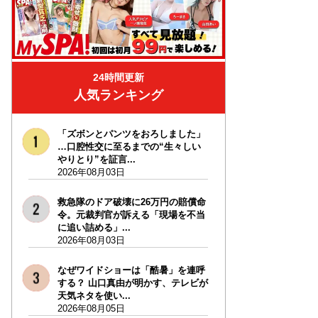
24時間更新
人気ランキング
「ズボンとパンツをおろしました」
…口腔性交に至るまでの“生々しい
やりとり”を証言...
2026年08月03日
救急隊のドア破壊に26万円の賠償命
令。元裁判官が訴える「現場を不当
に追い詰める」...
2026年08月03日
なぜワイドショーは「酷暑」を連呼
する？ 山口真由が明かす、テレビが
天気ネタを使い...
2026年08月05日