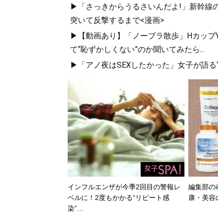
▶「さっきからうるさいんだよ!」新幹線の
突いて反撃するまで<漫画>
▶【動画あり】「ノーブラ散歩」HカップYo
て“恥ずかしくない”のか聞いてみたら...
▶「アノ夜はSEXしたかった」女子が語る“
インフルエンザが今季2回目の警報レ
編集部のi
ベルに！2度もかかる“リピート感
康・美容
染”…