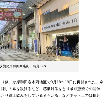
態の岸和田商店街 写真/SPA!
祭」が岸和田春木両地区で9月18〜19日に再開された。今
目隠しの幕を設けるなど、感染対策をとり厳戒態勢での開催
したり路上飲みをしている者もいる」などネット上では批判