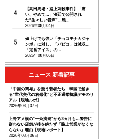
【高田馬場・路上刺殺事件】「痛
い、やめて…」法廷で公開され
た“生々しい音声”…懲...
2026年08月04日
値上げでも強い「チョコモナカジャ
ンボ」に対し、「パピコ」は減収…
「定番アイス」の...
2026年08月06日
ニュース 新着記事
「中国の関与」を疑う若者たち…韓国で起き
る“世代交代の右傾化”と不正選挙抗議デモのリ
アル【現地ルポ】
2026年08月07日
上野アメ横の“一斉摘発”から3ヵ月も…警告に
従わない店舗が後を絶たず「路上営業がなくな
らない」理由【現地レポート】
2026年08月06日