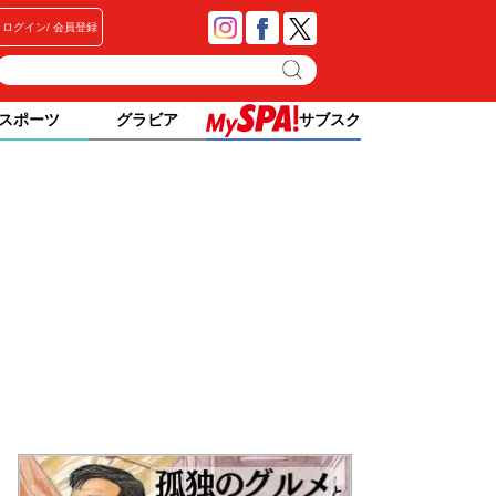
ログイン
会員登録
スポーツ
グラビア
サブスク