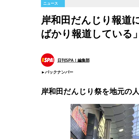
ニュース
岸和田だんじり報道
ばかり報道している
日刊SPA！編集部
バックナンバー
岸和田だんじり祭を地元の