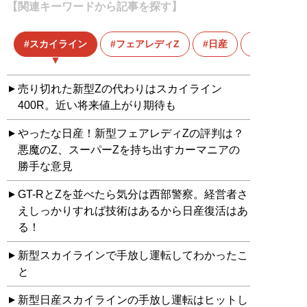
【関連キーワードから記事を探す】
スカイライン
フェアレディZ
日産
清水草一
売り切れた新型Zの代わりはスカイライン
400R。近い将来値上がり期待も
やったな日産！新型フェアレディZの評判は？
悪魔のZ、スーパーZを持ち出すカーマニアの
勝手な意見
GT-RとZを並べたら気分は西部警察。経営者さ
えしっかりすれば技術はあるから日産復活はあ
る！
新型スカイラインで手放し運転してわかったこ
と
新型日産スカイラインの手放し運転はヒットし