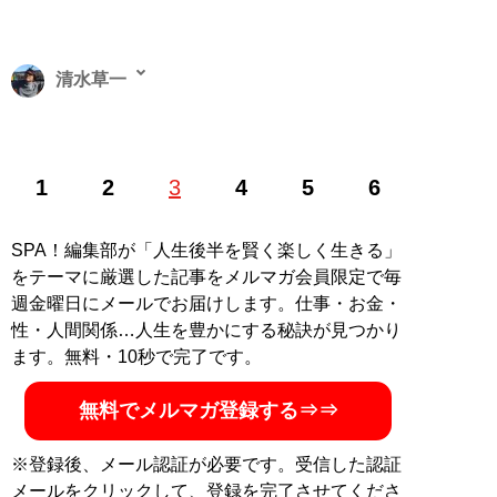
清水草一
1962年東京生まれ。慶大法卒。編集者を経てフリーライ
1
2
3
4
5
6
ター。『
そのフェラーリください!!
』をはじめとするお
笑いフェラーリ文学のほか、『
首都高速の謎
』『
高速道
路の謎
』などの著作で道路交通ジャーナリストとしても
SPA！編集部が「人生後半を賢く楽しく生きる」
活動中
をテーマに厳選した記事をメルマガ会員限定で毎
週金曜日にメールでお届けします。仕事・お金・
記事一覧へ
性・人間関係…人生を豊かにする秘訣が見つかり
ます。無料・10秒で完了です。
無料でメルマガ登録する⇒⇒
※登録後、メール認証が必要です。受信した認証
メールをクリックして、登録を完了させてくださ