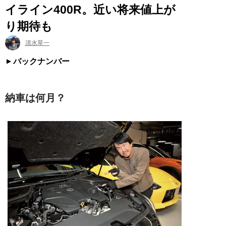
イライン400R。近い将来値上が
り期待も
清水草一
バックナンバー
納車は何月？