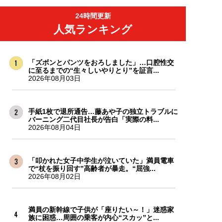
24時間更新
人気ランキング
「ズボンとパンツをおろしました」…口腔性交
に至るまでの“生々しいやりとり”を証言...
2026年08月03日
手紙1枚で退所通告…藤あや子の独立トラブルに
バーニング二代目社長が告白「実際の料...
2026年08月04日
「叩かれた女子中学生が泣いていた」満員電車
で“杖を振り回す”高齢者が暴走。“屈強...
2026年08月02日
満員の新幹線で子供が「座りたい～！」迷惑家
族に困惑…周囲の乗客が内心“スカッ”と...