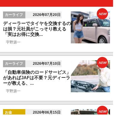
NEW!
カーライフ
2026年07月20日
ディーラーでタイヤを交換するの
は損？元社員がこっそり教える
「実はお得に交換...
宇野源一
NEW!
カーライフ
2026年07月10日
「自動車保険のロードサービス」
があればJAFは不要？元ディーラ
ーが教える、...
宇野源一
NEW!
お金
2026年06月15日
ランクル250「ディーラー査定
620万円を727万円に」化けさせ
た交渉術。...