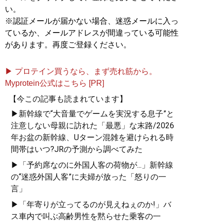
い。
※認証メールが届かない場合、迷惑メールに入っ
ているか、メールアドレスが間違っている可能性
があります。再度ご登録ください。
▶ プロテイン買うなら、まず売れ筋から。
Myprotein公式はこちら [PR]
【今この記事も読まれています】
▶新幹線で“大音量でゲームを実況する息子”と
注意しない母親に訪れた「最悪」な末路/2026
年お盆の新幹線、Uターン混雑を避けられる時
間帯はいつ?JRの予測から調べてみた
▶「予約席なのに外国人客の荷物が...」新幹線
の“迷惑外国人客”に夫婦が放った「怒りの一
言」
▶「年寄りが立ってるのが見えねぇのか!」バ
ス車内で叫ぶ高齢男性を黙らせた乗客の一