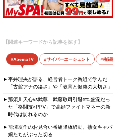
【関連キーワードから記事を探す】
AbemaTV
サイバーエージェント
格闘技
平井理央が語る、経営者トーク番組で学んだ
「古舘アナの凄さ」や「教育と健康の大切さ」
那須川天心vs武尊、武藤敬司引退etc.盛況だっ
た「格闘技×PPV」で高額ファイトマネーの新
時代は訪れるのか
前澤友作のお見合い番組降板騒動。熟女キャバ
嬢たちがぶった切る