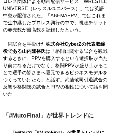
ロレス団体による動画配信サービス「WRESTLE
UNIVERSE（レッスルユニバース）」では英語
中継が配信された。「ABEMAPPV」ではこれま
で生中継したプロレス興行の中で、視聴チケット
の券売数が最高数を記録したという。
同試合を手掛けた
株式会社CyberZの代表取締
役である山内隆裕氏
は「格闘に関する試合を観戦
するときに、PPVを購入するという選択肢が当た
り前になるだけでなく、格闘PPVが盛り上がるこ
とで選手の皆さまへ還元できるビジネスモデルを
つくっていけたら」と話す。武藤敬司引退試合の
反響や格闘技の試合とPPVの相性について話を聞
いた。
「#MutoFinal」が世界トレンドに
――Twitterで「#MutoFinal」が世界トレンドに