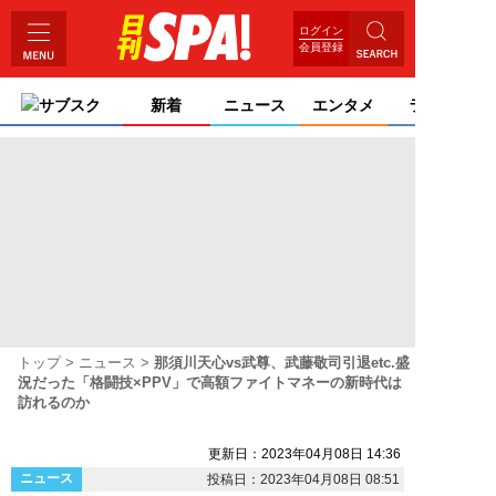
ログイン
会員登録
サブスク
新着
ニュース
エンタメ
ライフ
トップ
ニュース
那須川天心vs武尊、武藤敬司引退etc.盛
況だった「格闘技×PPV」で高額ファイトマネーの新時代は
訪れるのか
更新日：2023年04月08日 14:36
ニュース
投稿日：2023年04月08日 08:51