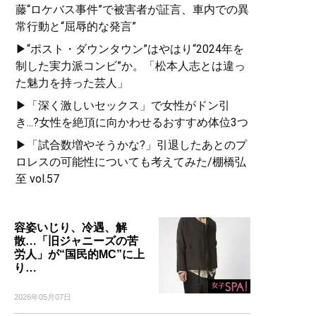
藤“ロケバス事件”で被害者が証言、車内での異
常行動と“屈辱的な発言”
▶“ポスト・ダウンタウン”はやはり“2024年を
制した実力派コンビ”か。「松本人志とは違っ
た魅力を持った芸人」
▶「深く激しいセックス」で女性がドン引
き...?女性を絶頂に向かわせるおすすめ体位3つ
▶「試合数増やそうかな?」引退したあとのプ
ロレスの可能性についても考えてみた/棚橋弘
至 vol.57
容姿いじり、冷遇、解
散…「旧ジャニーズの苦
労人」が“国民的MC”に上
り…
2026年05月07日