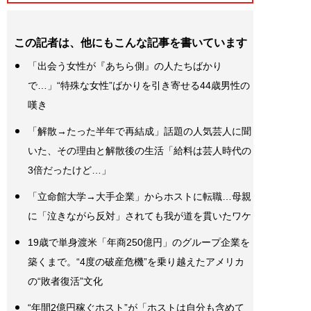
この記者は、他にもこんな記事を書いています
「出会う女性が『あちら側』の人たちばかり
で…」“特殊な女性”ばかりを引き寄せる44歳男性の
嘆き
「解散→たった半年で再結成」話題の人気芸人に聞
いた、その理由と解散後の生活「給料は芸人時代の
3倍だったけど…」
「立命館大学→大手企業」からホストに転職…母親
に「泣きながら反対」されても我が道を貫いたワケ
19歳で単身渡米「年商250億円」のグループ企業を
築くまで。“4度の破産危機”を乗り越えたアメリカ
の“敗者復活”文化
“年間2億円稼ぐホスト”が「ホストは自分も含めて