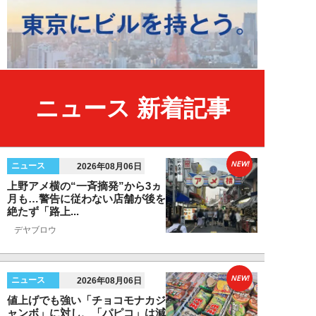
ニュース 新着記事
NEW!
ニュース
2026年08月06日
上野アメ横の“一斉摘発”から3ヵ
月も…警告に従わない店舗が後を
絶たず「路上...
デヤブロウ
NEW!
ニュース
2026年08月06日
値上げでも強い「チョコモナカジ
ャンボ」に対し、「パピコ」は減