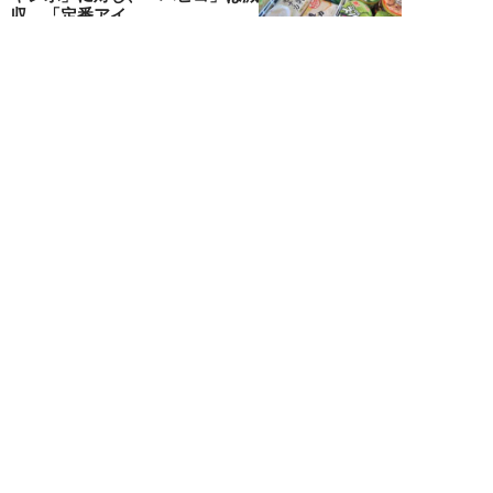
収…「定番アイ...
不破聡
NEW!
ニュース
2026年08月05日
なぜワイドショーは「酷暑」を連
呼する？ 山口真由が明かす、テ
レビが天気ネタ...
山口真由
NEW!
ニュース
2026年08月05日
やまゆり園事件から10年。乙武
洋匡が問う「私たちの心にも“植
松聖”が棲んで...
乙武洋匡
NEW!
ニュース
2026年08月05日