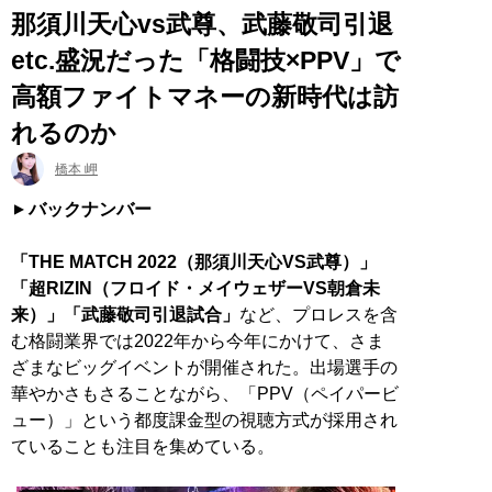
那須川天心vs武尊、武藤敬司引退
etc.盛況だった「格闘技×PPV」で
高額ファイトマネーの新時代は訪
れるのか
橋本 岬
バックナンバー
「THE MATCH 2022（那須川天心VS武尊）」
「超RIZIN（フロイド・メイウェザーVS朝倉未
来）」「武藤敬司引退試合」
など、プロレスを含
む格闘業界では2022年から今年にかけて、さま
ざまなビッグイベントが開催された。出場選手の
華やかさもさることながら、「PPV（ペイパービ
ュー）」という都度課金型の視聴方式が採用され
ていることも注目を集めている。