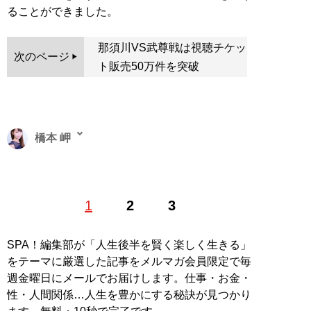
ることができました。
那須川VS武尊戦は視聴チケッ
次のページ
ト販売50万件を突破
橋本 岬
IT企業の広報兼フリーライター。元レースクイーン。よ
1
2
3
く書くテーマはキャリアや女性の働き方など。好きなお
酒はレモンサワーです
記事一覧へ
SPA！編集部が「人生後半を賢く楽しく生きる」
をテーマに厳選した記事をメルマガ会員限定で毎
週金曜日にメールでお届けします。仕事・お金・
性・人間関係…人生を豊かにする秘訣が見つかり