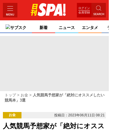
ログイン
会員登録
サブスク
新着
ニュース
エンタメ
ライフ
トップ
お金
人気競馬予想家が「絶対にオススメしたい
競馬本」3選
お金
投稿日：2023年06月11日 08:21
人気競馬予想家が「絶対にオスス