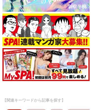
【関連キーワードから記事を探す】