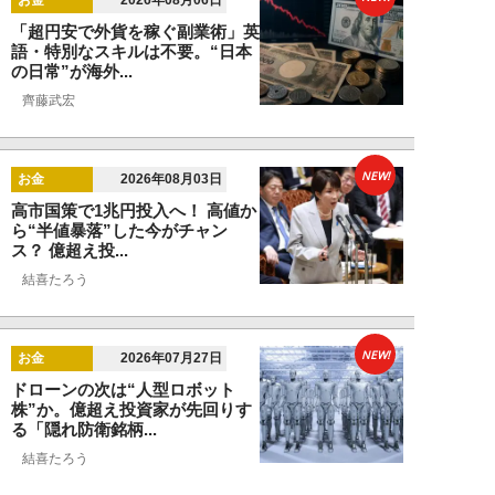
2026年08月06日
「超円安で外貨を稼ぐ副業術」英
語・特別なスキルは不要。“日本
の日常”が海外...
齊藤武宏
NEW!
お金
2026年08月03日
高市国策で1兆円投入へ！ 高値か
ら“半値暴落”した今がチャン
ス？ 億超え投...
結喜たろう
NEW!
お金
2026年07月27日
ドローンの次は“人型ロボット
株”か。億超え投資家が先回りす
る「隠れ防衛銘柄...
結喜たろう