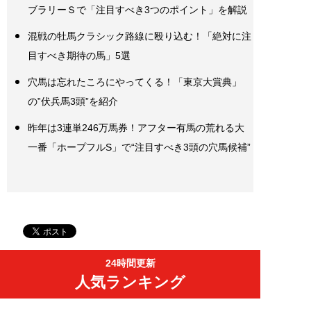
ブラリーＳで「注目すべき3つのポイント」を解説
混戦の牡馬クラシック路線に殴り込む！「絶対に注
目すべき期待の馬」5選
穴馬は忘れたころにやってくる！「東京大賞典」
の‟伏兵馬3頭”を紹介
昨年は3連単246万馬券！アフター有馬の荒れる大
一番「ホープフルS」で“注目すべき3頭の穴馬候補”
24時間更新
人気ランキング