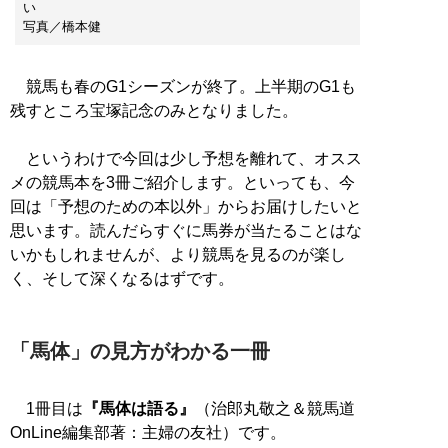
い
写真／橋本健
競馬も春のG1シーズンが終了。上半期のG1も
残すところ宝塚記念のみとなりました。
というわけで今回は少し予想を離れて、オスス
メの競馬本を3冊ご紹介します。といっても、今
回は「予想のための本以外」からお届けしたいと
思います。読んだらすぐに馬券が当たることはな
いかもしれませんが、より競馬を見るのが楽し
く、そして深くなるはずです。
「馬体」の見方がわかる一冊
1冊目は
『馬体は語る』
（治郎丸敬之＆競馬道
OnLine編集部著：主婦の友社）です。