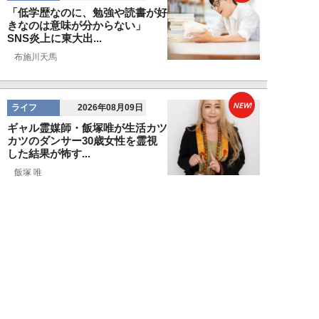
「低学歴なのに、勉強や読書が好
きなのは意味が分からない」
SNS炎上に東大出...
布施川天馬
NEW!
ライフ
2026年08月09日
ギャル霊媒師・飯塚唯が生活カツ
カツのダンサー30歳女性を霊視
した結果が怖す...
飯塚 唯
NEW!
ライフ
2026年08月09日
「新しい家族にお金をかけたい」
父親の身勝手な言い分で家を追い
出された22才...
黒島暁生