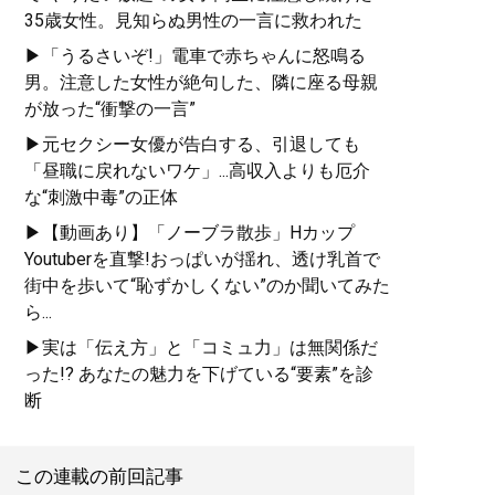
35歳女性。見知らぬ男性の一言に救われた
記事一覧へ
▶「うるさいぞ!」電車で赤ちゃんに怒鳴る
男。注意した女性が絶句した、隣に座る母親
が放った“衝撃の一言”
▶元セクシー女優が告白する、引退しても
「昼職に戻れないワケ」...高収入よりも厄介
な“刺激中毒”の正体
▶【動画あり】「ノーブラ散歩」Hカップ
Youtuberを直撃!おっぱいが揺れ、透け乳首で
街中を歩いて“恥ずかしくない”のか聞いてみた
ら...
▶実は「伝え方」と「コミュ力」は無関係だ
った!? あなたの魅力を下げている“要素”を診
断
この連載の前回記事