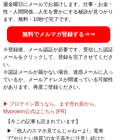
まな関連知識を学習し、妻との気遣いあえる関係を再構
週金曜日にメールでお届けします。仕事・お金・
築した。現在はそこで得られた知識を加害者変容理論と
性・人間関係…人生を豊かにする秘訣が見つかり
してまとめ、多くの加害者に届け、被害者が減ることを
ます。無料・10秒で完了です。
目指し活動中。大切な人を大切にする方法は学べる、人
は変われると信じています。賛同下さる方は、ぜひ
無料でメルマガ登録する⇒⇒
GADHAの当事者会やプログラムにご参加ください。ツ
イッター：
えいなか
※登録後、メール認証が必要です。受信した認証
メールをクリックして、登録を完了させてくださ
い。
『
孤独になることば、人
※認証メールが届かない場合、迷惑メールに入っ
と生きることば
』
ているか、メールアドレスが間違っている可能性
があります。再度ご登録ください。
モラハラ、パワハラ、DV
人間関係は“ことば”で決ま
▶ プロテイン買うなら、まず売れ筋から。
る
Myprotein公式はこちら [PR]
【今この記事も読まれています】
▶「他人のスマホ見てんじゃねーよ!」電車
で“やりたい放題”の女子高生に注意し続けた