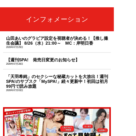
インフォメーション
山田あいのグラビア設定を視聴者が決める！【推し撮
生会議】 8/26（水）21:00～ MC：岸明日香
2026年07月29日
【週刊SPA! 発売日変更のお知らせ】
2026年07月28日
「天羽希純」のセクシーな秘蔵カットを大放出！週刊
SPA!のサブスク「MySPA!」続々更新中！初回は初月
99円で読み放題
2026年07月03日