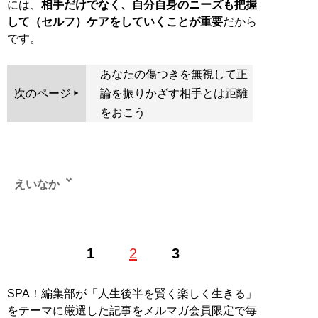
には、
相手だけでなく、自分自身のニーズも把握
して（セルフ）ケアをしていくことが重要
だから
です。
あなたの傷つきを無視して正
次のページ
論を振りかざす相手とは距離
をおこう
えいなか
DV・モラハラなど、人を傷つけておきながら自分は悪く
1
2
3
ないと考える「悪意のない加害者」の変容を目指すコミ
ュニティ「
GADHA
」代表。自身もDV・モラハラ加害を
行い、妻と離婚の危機を迎えた経験を持つ。加害者とし
SPA！編集部が「人生後半を賢く楽しく生きる」
ての自覚を持ってカウンセリングを受け、自身もさまざ
をテーマに厳選した記事をメルマガ会員限定で毎