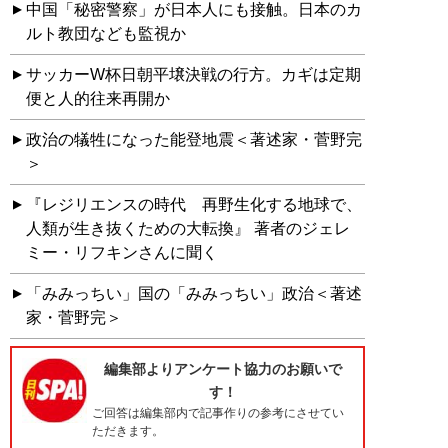
中国「秘密警察」が日本人にも接触。日本のカ
ルト教団なども監視か
サッカーW杯日朝平壌決戦の行方。カギは定期
便と人的往来再開か
政治の犠牲になった能登地震＜著述家・菅野完
＞
『レジリエンスの時代 再野生化する地球で、
人類が生き抜くための大転換』 著者のジェレ
ミー・リフキンさんに聞く
「みみっちい」国の「みみっちい」政治＜著述
家・菅野完＞