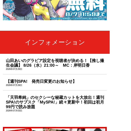
インフォメーション
山田あいのグラビア設定を視聴者が決める！【推し撮
生会議】 8/26（水）21:00～ MC：岸明日香
2026年07月29日
【週刊SPA! 発売日変更のお知らせ】
2026年07月28日
「天羽希純」のセクシーな秘蔵カットを大放出！週刊
SPA!のサブスク「MySPA!」続々更新中！初回は初月
99円で読み放題
2026年07月03日