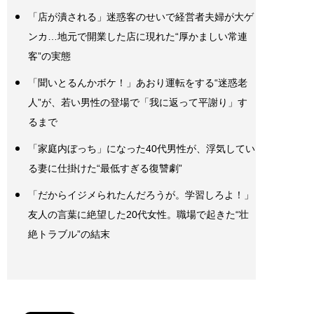
「店が潰される」迷惑客のせいで経営者夫婦が大ゲ
ンカ…地元で開業した店に現れた“厚かましい常連
客”の実態
「聞いとるんかボケ！」あおり運転をする“迷惑老
人”が、若い男性の登場で「我に返って平謝り」す
るまで
「家庭内ぼっち」になった40代男性が、浮気してい
る妻に仕掛けた“最低すぎる復讐劇”
「だからイジメられたんだろうが。学習しろよ！」
友人の言葉に絶望した20代女性。職場で起きた“壮
絶トラブル”の結末