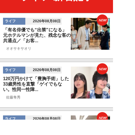
NEW!
ライフ
2026年08月08日
「有名俳優でも“出禁”になる」
元ホテルマンが見た、残念な客の
共通点／「お客...
オオサキサオリ
NEW!
ライフ
2026年08月08日
120万円かけて「豊胸手術」した
33歳男性を直撃「ゲイでもな
い。性同一性障...
佐藤隼秀
NEW!
ライフ
2026年08月08日
満員の新幹線で子供が「座りたい
～！」迷惑家族に困惑…周囲の乗