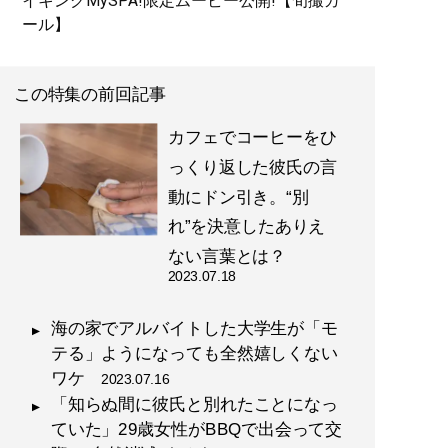
イキングMySPA!限定ムービー公開!【旬撮ガ
ール】
この特集の前回記事
カフェでコーヒーをひ
っくり返した彼氏の言
動にドン引き。“別
れ”を決意したありえ
ない言葉とは？
2023.07.18
海の家でアルバイトした大学生が「モ
テる」ようになっても全然嬉しくない
ワケ
2023.07.16
「知らぬ間に彼氏と別れたことになっ
ていた」29歳女性がBBQで出会って交