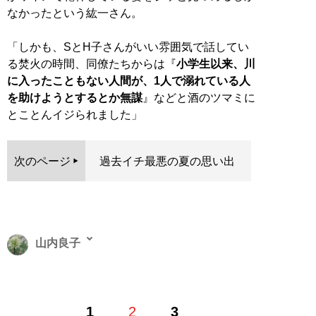
なかったという紘一さん。
「しかも、SとH子さんがいい雰囲気で話してい
る焚火の時間、同僚たちからは『
小学生以来、川
に入ったこともない人間が、1人で溺れている人
を助けようとするとか無謀
』などと酒のツマミに
とことんイジられました」
次のページ
過去イチ最悪の夏の思い出
山内良子
フリーライター。ライフ系や節約、歴史や日本文化を中
1
2
3
心に、取材や経営者向けの記事も執筆。おいしいものや