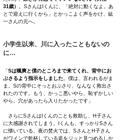
31歳）
。SさんはIくんに、「絶対に動くなよ。あ
とで迎えに行くから」とかっこよく声をかけ、紘
一さんの元へ。
小学生以来、川に入ったこともないの
に…
「
Sは颯爽と僕のところまで来てくれ、背中にお
ぶさるよう指示をしました
。僕は、言われるがま
ま。Sの背中にそっとおぶさり、なんなく救出さ
れたのです。もう、かっこ悪いやら、恥ずかしい
やら。穴があったら入りたかったです」
さらにSさんはIくんのことも救助し、H子さん
に大感謝されてしまう。Iくんも、すっかりSさん
に懐いている。夜の焚火では、SさんとH子さん
がワインで乾杯している姿をジッと見つめるしか