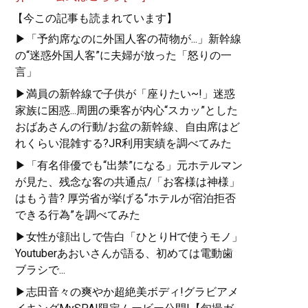
【今この記事も読まれています】
▶「予約席なのに外国人客の荷物が...」新幹線
の“迷惑外国人客”に夫婦が放った「怒りの一
言」
▶満員の新幹線で子供が「座りたい~!」迷惑
家族に困惑...周囲の乗客が内心“スカッ”とした
おばあさんの行動/お盆の新幹線、自由席はど
れくらい混雑する?JR利用実績を調べてみた
▶「有名俳優でも“出禁”になる」元ホテルマン
が見た、残念な客の共通点/「お客様は神様」
はもう昔? 厚労省が挙げる“ホテルが宿泊拒否
できる行為”を調べてみた
▶女性が顔出しで告白「ひとりHで使うモノ」
Youtuberあおいさんが語る、初めては電動歯
ブラシで...
▶志田音々の爽やか超絶美ボディ!グラビアメ