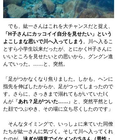
でも、紘一さんはこれを大チャンスだと捉え、
「H子さんにカッコイイ自分を見せたい」という
よこしまな思いで川へ入ってしまう
。川へ入るこ
とすら小学生以来だったが、とにかくH子さんに
いいところを見せたいとの思いから、グングン進
んでいった。……と、突然。
「足がつかなくなり焦りました。しかも、ヘンに
指先を伸ばしたからか、足がつってしまったので
す。さらに、さっきまで溺れてもがいていたIく
んが『
あれ？足がついた……
』と、突然平然とし
た顔でつぶやき、その場に立ち尽くしたのです」
そんなタイミングで、いっしょに来ていた同僚
たちが紘一さんに気づく。そして川へ入ってくれ
たのが、
泳ぎが得意でイケメンなSさん（男性・