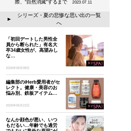
際、“自然消滅”するまで
2023.07.11
シリーズ・夏の悲惨な思い出の一覧
▲
へ
「初回デートした男性全
員から断られた」有名大
卒34歳女性が、高望みし
な…
2026年08月08日
編集部のiHerb愛用者がセ
レクト。健康・美容のお
悩み別、鉄板アイテム…
2026年06月22日
なんか顔色が悪い、いつ
もだるい…年齢でも過労
でもない“意外な原因”が