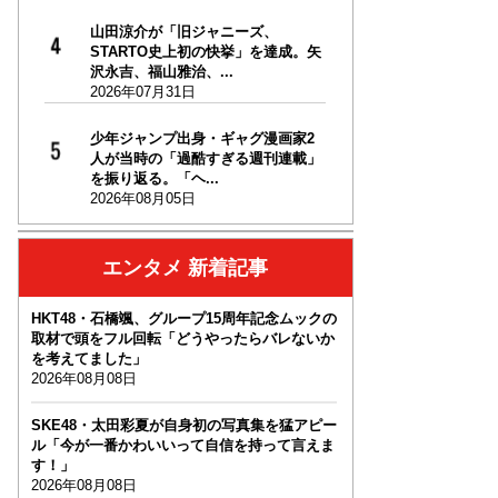
山田涼介が「旧ジャニーズ、
STARTO史上初の快挙」を達成。矢
沢永吉、福山雅治、...
2026年07月31日
少年ジャンプ出身・ギャグ漫画家2
人が当時の「過酷すぎる週刊連載」
を振り返る。「ヘ...
2026年08月05日
エンタメ 新着記事
HKT48・石橋颯、グループ15周年記念ムックの
取材で頭をフル回転「どうやったらバレないか
を考えてました」
2026年08月08日
SKE48・太田彩夏が自身初の写真集を猛アピー
ル「今が一番かわいいって自信を持って言えま
す！」
2026年08月08日