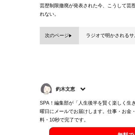
芸歴制限撤廃が発表された今、こうして芸
れない。
次のページ
ラジオで明かされるサ
釣木文恵
ライター。名古屋出身。演劇、お笑いなどを中
SPA！編集部が「人生後半を賢く楽しく生
@troookie
曜日にメールでお届けします。仕事・お金
料・10秒で完了です。
記事一覧へ