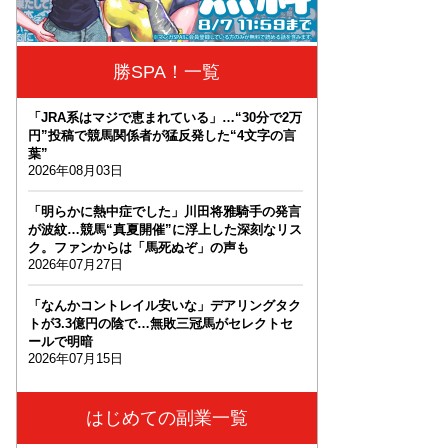
勝SPA！一覧
「JRA系はマジで恵まれている」…“30分で2万
円”投稿で競馬関係者が猛反発した“4文字の言
葉”
2026年08月03日
「明らかに熱中症でした」川田将雅騎手の発言
が波紋…競馬“真夏開催”に浮上した深刻なリス
ク。ファンからは「馬死ぬぞ」の声も
2026年07月27日
「なんかコントレイル安いな」デアリングタク
トが3.3億円の陰で…無敗三冠馬がセレクトセ
ールで明暗
2026年07月15日
はじめての副業一覧