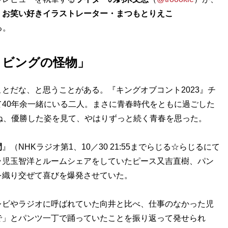
、
お笑い好きイラストレーター・まつもとりえこ
る。
リビングの怪物」
だな、と思うことがある。『キングオブコント2023』チ
40年余一緒にいる二人。まさに青春時代をともに過ごした
ね、優勝した姿を見て、やはりずっと続く青春を思った。
間
』（NHKラジオ第1、10／30 21:55までらじる☆らじるにて
ラ児玉智洋とルームシェアをしていたピース又吉直樹、パン
を織り交ぜて喜びを爆発させていた。
ビやラジオに呼ばれていた向井と比べ、仕事のなかった児
で」とパンツ一丁で踊っていたことを振り返って発せられ