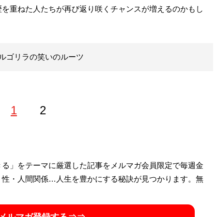
歴を重ねた人たちが再び返り咲くチャンスが増えるのかもし
ルゴリラの笑いのルーツ
1
2
心にインタビューやレビューを執筆。X（旧Twitter）：
きる」をテーマに厳選した記事をメルマガ会員限定で毎週金
・性・人間関係…人生を豊かにする秘訣が見つかります。無