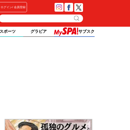
ログイン
会員登録
スポーツ
グラビア
サブスク