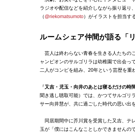
ラジオや配信などを紹介しながら振り返り
（
@riekomatsumoto
）がイラストを担当す
ルームシェア仲間が語る「
芸人は終わらない青春を生きる人たちのこと
ャンピオンのサルゴリラは幼稚園で出会って
二人がコンビを組み、20年という芸歴を重
『
又吉・児玉・向井のあとは寝るだけの時
聞き逃し聴取可能）では、かつてサルゴリ
サー向井慧が、共に過ごした時代の思い出
同居期間中に芥川賞を受賞した又吉、テレ
玉が「僕にはこんなことしかできませんの