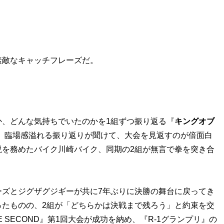
素敵なキャッチフレーズだ。
、どんな気持ちでいたのかを1組ずつ振り返る『
キングオブ
）は、臨場感溢れる振り返りが聞けて、大会を見返すのが倍面白
説を務めたバイク川崎バイク、同期の2組が無言で拳を突き合
ズとジグザグジギーが共に7年ぶりに決勝の舞台に戻ってき
ったものの、2組が「どちらかは決戦まで残ろう」と約束を交
 SECOND』第1回大会が成功を納め、『R-1グランプリ』の