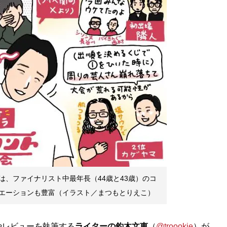
は、ファイナリスト中最年長（44歳と43歳）のコ
エーションも豊富（イラスト／まつもとりえこ）
レビューを執筆する
ライターの釣木文恵
（
@troookie
）が、