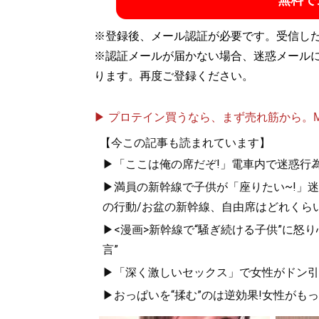
無料で
※登録後、メール認証が必要です。受信し
※認証メールが届かない場合、迷惑メール
ります。再度ご登録ください。
▶ プロテイン買うなら、まず売れ筋から。Mypr
【今この記事も読まれています】
▶「ここは俺の席だぞ!」電車内で迷惑行
▶満員の新幹線で子供が「座りたい~!」迷惑
の行動/お盆の新幹線、自由席はどれくらい
▶<漫画>新幹線で“騒ぎ続ける子供”に怒り
言”
▶「深く激しいセックス」で女性がドン引き
▶おっぱいを“揉む”のは逆効果!女性がも