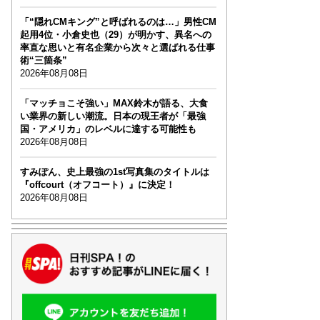
「“隠れCMキング”と呼ばれるのは…」男性CM
起用4位・小倉史也（29）が明かす、異名への
率直な思いと有名企業から次々と選ばれる仕事
術“三箇条”
2026年08月08日
「マッチョこそ強い」MAX鈴木が語る、大食
い業界の新しい潮流。日本の現王者が「最強
国・アメリカ」のレベルに達する可能性も
2026年08月08日
すみぽん、史上最強の1st写真集のタイトルは
『offcourt（オフコート）』に決定！
2026年08月08日