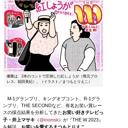
優勝は、2本のコントで圧倒した紅しょうが（熊元プロ
レス、稲田美紀）。（イラスト／まつもとりえこ）
M-1グランプリ、キングオブコント、R-1グラ
ンプリ、THE SECONDなど、有名お笑い賞レー
スの採点結果を分析してきた
お笑い好きテレビっ
子・井上マサキ
（
@inomsk
）が『THE W 2023』
を解説、
お笑いを愛するまつもとりえこ