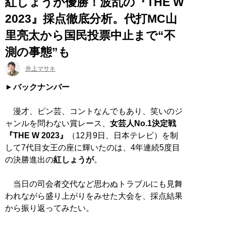
紅しょうが優勝！波乱の『THE W
2023』採点徹底分析。代打MC山
里亮太から国民投票中止まで“不
測の事態”も
井上マサキ
バックナンバー
漫才、ピン芸、コントなんでもあり、笑いのジ
ャンルを問わない賞レース、
女芸人No.1決定戦
『THE W 2023』
（12月9日、日本テレビ）を制
して7代目女王の座に輝いたのは、4年連続5度目
の決勝進出の
紅しょうが
。
当日の司会者交代など思わぬトラブルにも見舞
われながら盛り上がりをみせた大会を、採点結果
から振り返ってみたい。