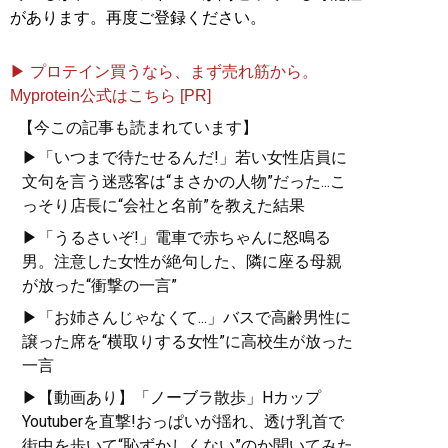
があります。再度ご登録ください。
▶ プロテイン買うなら、まず売れ筋から。
Myprotein公式はこちら [PR]
【今この記事も読まれています】
▶「いつまで待たせるんだ!」若い女性店員に
文句を言う迷惑客は“まさかの人物”だった...こ
っそり店長に“会社と名前”を教えた結果
▶「うるさいぞ!」電車で赤ちゃんに怒鳴る
男。注意した女性が絶句した、隣に座る母親
が放った“衝撃の一言”
▶「お姉さんじゃなくて...」バスで高齢男性に
譲った席を“横取りする女性”に高校生が放った
一言
▶【動画あり】「ノーブラ散歩」Hカップ
Youtuberを直撃!おっぱいが揺れ、透け乳首で
街中を歩いて“恥ずかしくない”のか聞いてみた