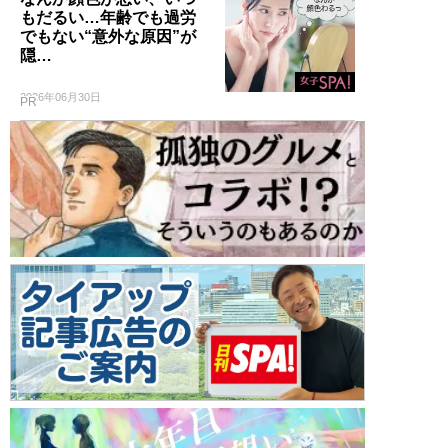
もだるい…年齢でも過労
でもない“意外な原因”が
隠…
2026年06月30日
PR