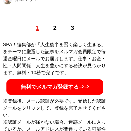
ライター。大手SIerにてシステムエンジニアとして勤務
1
2
3
後、フリーランスのライターに。理系・エンジニア経験
を強みに、企業取材やコーポレート案件など幅広く執筆
するかたわら、「路線図マニア」としてメディアにも多
SPA！編集部が「人生後半を賢く楽しく生きる」
数出演。著書に『たのしい路線図』（グラフィック
をテーマに厳選した記事をメルマガ会員限定で毎
社）、『日本の路線図』（三才ブックス）、『桃太郎の
週金曜日にメールでお届けします。仕事・お金・
きびだんごは経費で落ちるのか？』（ダイヤモンド社）
性・人間関係…人生を豊かにする秘訣が見つかり
など。X（Twitter）：
@inomsk
ます。無料・10秒で完了です。
記事一覧へ
無料でメルマガ登録する⇒⇒
※登録後、メール認証が必要です。受信した認証
メールをクリックして、登録を完了させてくださ
い。
※認証メールが届かない場合、迷惑メールに入っ
ているか、メールアドレスが間違っている可能性