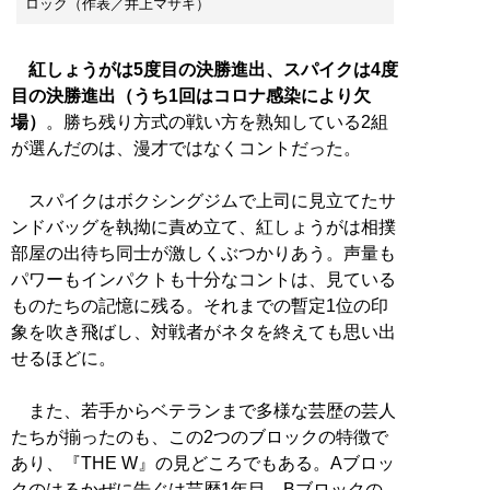
ロック（作表／井上マサキ）
紅しょうがは5度目の決勝進出、スパイクは4度
目の決勝進出（うち1回はコロナ感染により欠
場）
。勝ち残り方式の戦い方を熟知している2組
が選んだのは、漫才ではなくコントだった。
スパイクはボクシングジムで上司に見立てたサ
ンドバッグを執拗に責め立て、紅しょうがは相撲
部屋の出待ち同士が激しくぶつかりあう。声量も
パワーもインパクトも十分なコントは、見ている
ものたちの記憶に残る。それまでの暫定1位の印
象を吹き飛ばし、対戦者がネタを終えても思い出
せるほどに。
また、若手からベテランまで多様な芸歴の芸人
たちが揃ったのも、この2つのブロックの特徴で
あり、『THE W』の見どころでもある。Aブロッ
クのはるかぜに告ぐは芸歴1年目、Bブロックの