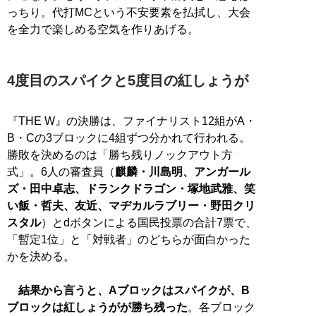
っちり。代打MCという不安要素を払拭し、大会
を全力で楽しめる空気を作りあげる。
4度目のスパイクと5度目の紅しょうが
『THE W』の決勝は、ファイナリスト12組がA・
B・Cの3ブロックに4組ずつ分かれて行われる。
勝敗を決めるのは「勝ち残りノックアウト方
式」。6人の審査員（
麒麟・川島明、アンガール
ズ・田中卓志、ドランクドラゴン・塚地武雅、笑
い飯・哲夫、友近、マヂカルラブリー・野田クリ
スタル
）とdボタンによる国民投票の合計7票で、
「暫定1位」と「対戦者」のどちらが面白かった
かを決める。
結果から言うと、Aブロックはスパイクが、B
ブロックは紅しょうがが勝ち残った
。各ブロック