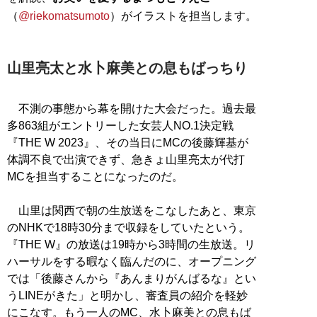
（
@riekomatsumoto
）がイラストを担当します。
山里亮太と水卜麻美との息もばっちり
不測の事態から幕を開けた大会だった。過去最
多863組がエントリーした女芸人NO.1決定戦
『THE W 2023』、その当日にMCの後藤輝基が
体調不良で出演できず、急きょ山里亮太が代打
MCを担当することになったのだ。
山里は関西で朝の生放送をこなしたあと、東京
のNHKで18時30分まで収録をしていたという。
『THE W』の放送は19時から3時間の生放送。リ
ハーサルをする暇なく臨んだのに、オープニング
では「後藤さんから『あんまりがんばるな』とい
うLINEがきた」と明かし、審査員の紹介を軽妙
にこなす。もう一人のMC、水卜麻美との息もば