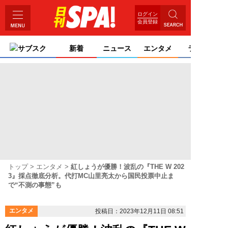
ログイン
会員登録
サブスク
新着
ニュース
エンタメ
ライフ
トップ
エンタメ
紅しょうが優勝！波乱の『THE W 202
3』採点徹底分析。代打MC山里亮太から国民投票中止ま
で“不測の事態”も
エンタメ
投稿日：2023年12月11日 08:51