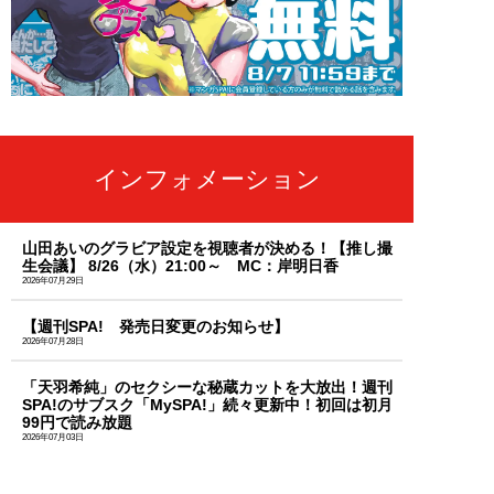
インフォメーション
山田あいのグラビア設定を視聴者が決める！【推し撮
生会議】 8/26（水）21:00～ MC：岸明日香
2026年07月29日
【週刊SPA! 発売日変更のお知らせ】
2026年07月28日
「天羽希純」のセクシーな秘蔵カットを大放出！週刊
SPA!のサブスク「MySPA!」続々更新中！初回は初月
99円で読み放題
2026年07月03日