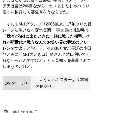
梵天は芸歴2年目ながら、堂々としたしゃべくり
漫才を披露して審査員をうならせた。
そしてM-1グランプリ2006以来、17年ぶりの賞
レース決勝となる変ホ長調！ 審査員の川島明は
「
我々がM-1に出たときに一緒に戦った相手。そ
れが新世代と戦うなんてお笑い界の葬送のフリー
レンですよ
」と讃える。そのあと変ホ長調の小田
ひとみに「M-1のときは川島さん全然口利いてく
れなかったんですけど」と人見知りを暴露されて
しまうのだけど。
「いないハムスターより本物
次のページ
の角刈り」
井上マサキ