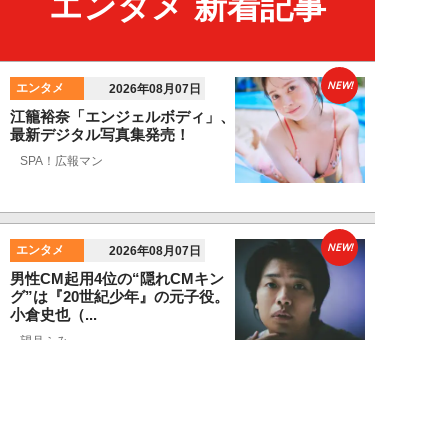
エンタメ 新着記事
NEW!
エンタメ
2026年08月07日
江籠裕奈「エンジェルボディ」、
最新デジタル写真集発売！
SPA！広報マン
NEW!
エンタメ
2026年08月07日
男性CM起用4位の“隠れCMキン
グ”は『20世紀少年』の元子役。
小倉史也（...
望月ふみ
NEW!
エンタメ
2026年08月07日
「牛丼2杯で満腹」だった男が