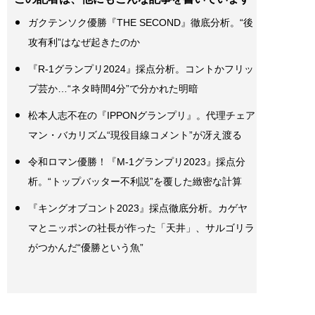
ガクテンソク優勝『THE SECOND』徹底分析。“後
攻有利”はなぜ起きたのか
『R-1グランプリ2024』採点分析。コントかフリッ
プ芸か…“ネタ時間4分”で分かれた明暗
松本人志不在の『IPPONグランプリ』。代理チェア
マン・バカリズム“現役目線コメント”が冴え渡る
令和ロマン優勝！『M-1グランプリ2023』採点分
析。“トップバッター不利説”を覆した緻密な計算
『キングオブコント2023』採点徹底分析。カゲヤ
マとニッポンの社長が作った「天井」、サルゴリラ
がつかんだ“優勝という魚”