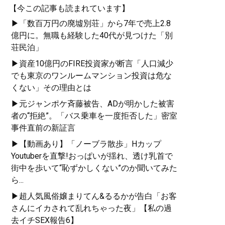
【今この記事も読まれています】
▶「数百万円の廃墟別荘」から7年で売上2.8
億円に。無職も経験した40代が見つけた「別
荘民泊」
▶資産10億円のFIRE投資家が断言「人口減少
でも東京のワンルームマンション投資は危な
くない」その理由とは
▶元ジャンポケ斉藤被告、ADが明かした被害
者の“拒絶”。「バス乗車を一度拒否した」密室
事件直前の新証言
▶【動画あり】「ノーブラ散歩」Hカップ
Youtuberを直撃!おっぱいが揺れ、透け乳首で
街中を歩いて“恥ずかしくない”のか聞いてみた
ら...
▶超人気風俗嬢まりてん&るるかが告白「お客
さんにイカされて乱れちゃった夜」【私の過
去イチSEX報告6】