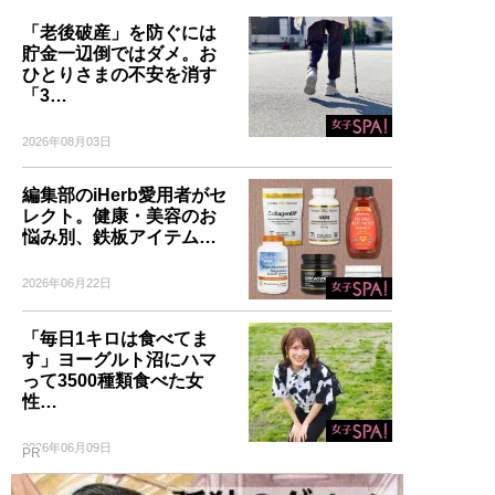
「老後破産」を防ぐには
貯金一辺倒ではダメ。お
ひとりさまの不安を消す
「3…
2026年08月03日
編集部のiHerb愛用者がセ
レクト。健康・美容のお
悩み別、鉄板アイテム…
2026年06月22日
「毎日1キロは食べてま
す」ヨーグルト沼にハマ
って3500種類食べた女
性…
2026年06月09日
PR