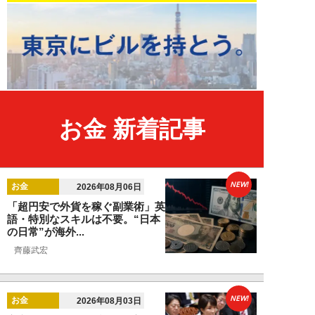
お金 新着記事
NEW!
お金
2026年08月06日
「超円安で外貨を稼ぐ副業術」英
語・特別なスキルは不要。“日本
の日常”が海外...
齊藤武宏
NEW!
お金
2026年08月03日