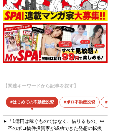
【関連キーワードから記事を探す】
はじめての不動産投資
ボロ不動産投資
不動産
「1億円は稼ぐものではなく、借りるもの」中
卒のボロ物件投資家が成功できた発想の転換