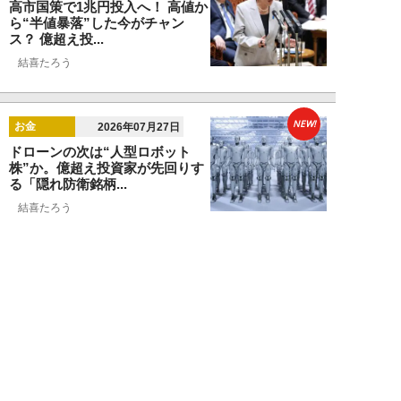
高市国策で1兆円投入へ！ 高値か
ら“半値暴落”した今がチャン
ス？ 億超え投...
結喜たろう
NEW!
お金
2026年07月27日
ドローンの次は“人型ロボット
株”か。億超え投資家が先回りす
る「隠れ防衛銘柄...
結喜たろう
NEW!
お金
2026年07月27日
父の遺産5000万円で兄弟が絶縁
「長男だから」「介護したのは
私」家族が“争...
渡辺智