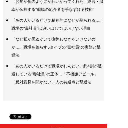
「お局が孫のようにかわいがってくれた」納言・薄
幸が伝授する“職場の厄介者を手なずける技術”
「あの人がいるだけで精神的になぜか削られる…」
職場の“毒社員”は追い出してはいけない理由
「なぜ私が尻ぬぐいで疲弊しなきゃいけないの
か…」職場を荒らす5タイプの“毒社員”の実態と撃
退法
「あの人がいるだけで職場がしんどい」約4割が遭
遇している“毒社員”の正体…「不機嫌アピール」
「反対意見を聞かない」人の共通点と撃退法