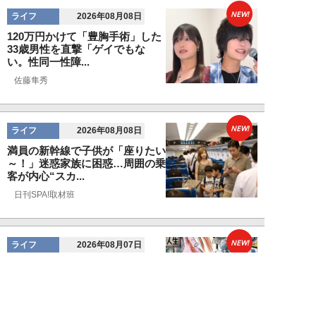
NEW!
ライフ
2026年08月08日
120万円かけて「豊胸手術」した
33歳男性を直撃「ゲイでもな
い。性同一性障...
佐藤隼秀
NEW!
ライフ
2026年08月08日
満員の新幹線で子供が「座りたい
～！」迷惑家族に困惑…周囲の乗
客が内心“スカ...
日刊SPA!取材班
NEW!
ライフ
2026年08月07日
自分が絶ってしまったもう一つの
人生を思いながら、限定50食の
ランチロース定...
カツセマサヒコ