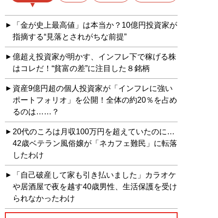
「金が史上最高値」は本当か？10億円投資家が
指摘する“見落とされがちな前提”
億超え投資家が明かす、インフレ下で稼げる株
はコレだ！“貧富の差”に注目した８銘柄
資産9億円超の個人投資家が「インフレに強い
ポートフォリオ」を公開！全体の約20％を占め
るのは……？
20代のころは月収100万円を超えていたのに…
42歳ベテラン風俗嬢が「ネカフェ難民」に転落
したわけ
「自己破産して家も引き払いました」カラオケ
や居酒屋で夜を越す40歳男性、生活保護を受け
られなかったわけ