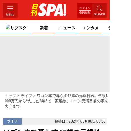
ログイン
会員登録
サブスク
新着
ニュース
エンタメ
ライフ
トップ
ライフ
ワゴン車で暮らす47歳の元歯科医。年収1
000万円から“たった3年”で一家離散、ローン完済目前の家を
失うまで
ライフ
投稿日：2024年03月06日 08:53