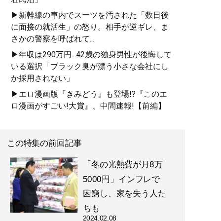
▶新幹線の車内でスーツを汚された「数日後
に面接の就活生」の怒り。相手が逆ギレ、ま
さかの警察を呼ばれて...
▶年収は290万円...42歳の独身男性が後悔して
いる選択「ブラック臭が漂う小さな会社にし
か採用されない」
▶エロ漫画版『きみどう』も登場!?『このエ
ロ漫画がすごい!大賞』、中間速報!【前編】
この特集の前回記事
「冬の光熱費が月8万
5000円」インフレで
困窮し、家を失う人た
ちも
2024.02.08