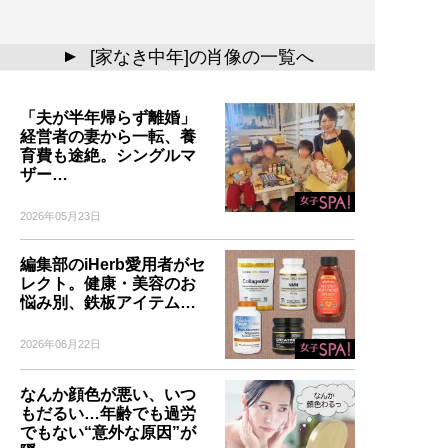
[家なき中年]の肖像の一覧へ
▲
「夫が半年帰らず離婚」
経営者の妻から一転、養
育費も途絶。シングルマ
ザー…
2026年05月23日
編集部のiHerb愛用者がセ
レクト。健康・美容のお
悩み別、鉄板アイテム…
2026年06月22日
なんか顔色が悪い、いつ
もだるい…年齢でも過労
でもない“意外な原因”が