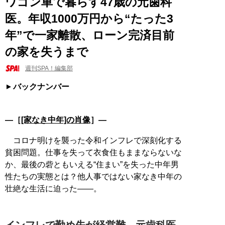
ワゴン車で暮らす47歳の元歯科
医。年収1000万円から“たった3
年”で一家離散、ローン完済目前
の家を失うまで
週刊SPA！編集部
バックナンバー
―［
[家なき中年]の肖像
］―
コロナ明けを襲った令和インフレで深刻化する
貧困問題。仕事を失って衣食住もままならないな
か、最後の砦ともいえる“住まい”を失った中年男
性たちの実態とは？他人事ではない家なき中年の
壮絶な生活に迫った――。
インフレで勤め先が経営難。元歯科医