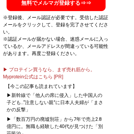
無料でメルマガ登録する⇒⇒
※登録後、メール認証が必要です。受信した認証
メールをクリックして、登録を完了させてくださ
い。
※認証メールが届かない場合、迷惑メールに入っ
ているか、メールアドレスが間違っている可能性
があります。再度ご登録ください。
▶ プロテイン買うなら、まず売れ筋から。
Myprotein公式はこちら [PR]
【今この記事も読まれています】
▶新幹線で「他人の席に侵入」した中国人の
子ども...“注意しない親”に日本人夫婦が「まさ
かの反撃」
▶「数百万円の廃墟別荘」から7年で売上2.8
億円に。無職も経験した40代が見つけた「別
荘民泊」