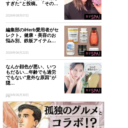
すぎた“と投稿。「その…
2026年08月07日
編集部のiHerb愛用者がセ
レクト。健康・美容のお
悩み別、鉄板アイテム…
2026年06月22日
なんか顔色が悪い、いつ
もだるい…年齢でも過労
でもない“意外な原因”が
隠…
2026年06月30日
PR