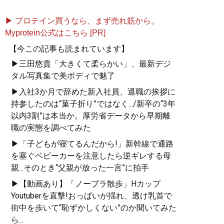
▶ プロテイン買うなら、まず売れ筋から。
Myprotein公式はこちら [PR]
【今この記事も読まれています】
▶三田悠貴「大きくて柔らかい」、最新デジ
タル写真集で美ボディで魅了
▶入社3か月で辞めた新入社員、退職の挨拶に
持参したのは“菓子折り”ではなく.../新卒の“3年
以内3割”は本当か。厚労省データから早期離
職の実態を調べてみた
▶「子どもが寝てるんだから!」新幹線で通路
を塞ぐベビーカーを注意したら逆ギレする母
親...そのとき“父親が放った一言”に拍手
▶【動画あり】「ノーブラ散歩」Hカップ
Youtuberを直撃!おっぱいが揺れ、透け乳首で
街中を歩いて“恥ずかしくない”のか聞いてみた
ら...