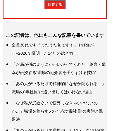
この記者は、他にもこんな記事を書いています
全員30代でも「まだまだ旬です！」 i☆Risが
TIF2026で証明した14年の総合力
「お局が孫のようにかわいがってくれた」納言・薄
幸が伝授する“職場の厄介者を手なずける技術”
「あの人がいるだけで精神的になぜか削られる…」
職場の“毒社員”は追い出してはいけない理由
「なぜ私が尻ぬぐいで疲弊しなきゃいけないの
か…」職場を荒らす5タイプの“毒社員”の実態と撃
退法
「あの人がいるだけで職場がしんどい」約4割が遭