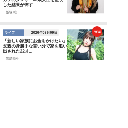
した結果が怖す...
飯塚 唯
NEW!
ライフ
2026年08月09日
「新しい家族にお金をかけたい」
父親の身勝手な言い分で家を追い
出された22才...
黒島暁生
NEW!
ライフ
2026年08月09日
『孤独のグルメ』原作者がアメリ
カンなハンバーガー屋で夢中にな
った“完全和風...
久住昌之
NEW!
ライフ
2026年08月09日