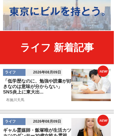
ライフ 新着記事
NEW!
ライフ
2026年08月09日
「低学歴なのに、勉強や読書が好
きなのは意味が分からない」
SNS炎上に東大出...
布施川天馬
NEW!
ライフ
2026年08月09日
ギャル霊媒師・飯塚唯が生活カツ
カツのダンサー30歳女性を霊視