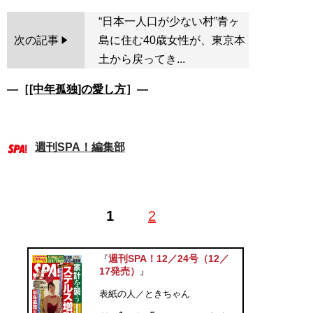
“日本一人口が少ない村”青ヶ
次の記事
島に住む40歳女性が、東京本
土から戻ってき...
―［
[中年孤独]の愛し方
］―
週刊SPA！編集部
1
2
週刊SPA！12／24号（12／
『
17発売）
』
表紙の人／ときちゃん