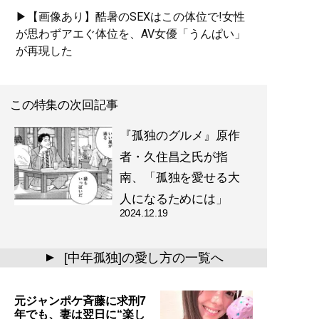
▶【画像あり】酷暑のSEXはこの体位で!女性
が思わずアエぐ体位を、AV女優「うんぱい」
が再現した
この特集の次回記事
『孤独のグルメ』原作
者・久住昌之氏が指
南、「孤独を愛せる大
人になるためには」
2024.12.19
[中年孤独]の愛し方の一覧へ
▲
元ジャンポケ斉藤に求刑7
年でも、妻は翌日に“楽し