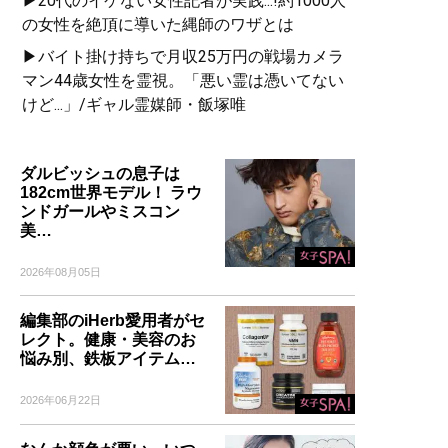
▶20代のイケない女性記者が実践...!約1000人
の女性を絶頂に導いた縄師のワザとは
▶バイト掛け持ちで月収25万円の戦場カメラ
マン44歳女性を霊視。「悪い霊は憑いてない
けど...」/ギャル霊媒師・飯塚唯
ダルビッシュの息子は
182cm世界モデル！ ラウ
ンドガールやミスコン
美…
2026年08月05日
編集部のiHerb愛用者がセ
レクト。健康・美容のお
悩み別、鉄板アイテム…
2026年06月22日