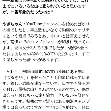
――動画は300本近く投稿されていますし、これ
までにいろいろな山に登られていると思います
が、一番印象的だったのは？
やぎちゃん：
YouTubeチャンネルを始めたばかり
の頃でしたし、再生数も少なくて動画のクオリテ
ィという観点でみるとあまりいいとは言えません
が、南伊豆でのロングトレイルが印象に残ってい
ます。登山女子2人での旅でしたが、偶然出会っ
たおばあちゃんの家に泊めていただいたり、すご
く楽しかった思い出があります。
それと、飛驒山脈北部の立山連峰にある剱岳
（つるぎだけ）を登ったことも印象に残っていま
す。険しい岩峰が連なっていて、日本でも登るの
が難しい屈指の山と言われているのですが、偶然
出会ったおじちゃん達と協力し合いながら登頂で
きたんです。剱岳のすぐ近くにある剱沢キャンプ
場で出会ったのですが、すぐに打ち解けて一緒に