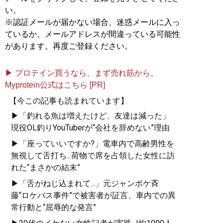
い。
※認証メールが届かない場合、迷惑メールに入っ
ているか、メールアドレスが間違っている可能性
があります。再度ご登録ください。
▶ プロテイン買うなら、まず売れ筋から。
Myprotein公式はこちら [PR]
【今この記事も読まれています】
▶「釣れる魚は増えたけど、友達は減った」
現役OL釣りYouTuberが“会社を辞めない”理由
▶「座っていいですか?」電車内で高齢男性を
無視して舌打ち...荷物で席を占領した女性に訪
れた“まさかの結末”
▶「舌がねじ込まれて...」元ジャンポケ斉
藤“ロケバス事件”で被害者が証言、車内での異
常行動と“屈辱的な発言”