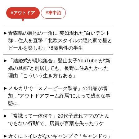
アウトドア
車中泊
青森県の農地の一角に“突如現れた”白いテント
群…住人を直撃「北欧スタイルの隠れ家で星と
ビールを楽しむ」78歳男性の半生
「結婚式が現地集合」登山女子YouTuberが“新
婚の旦那”と別居しても、長野に住みたかった
理由「こういう生き方もある」
メルカリで「スノーピーク製品」の出品が増
加…“アウトドアブーム終焉”によって残念な事
態に
「常識って一体何？」20代子連れママの“とん
でもない行動”で、店員が言葉を失ったワケ
近くにトイレがないキャンプで「キャンドゥ」