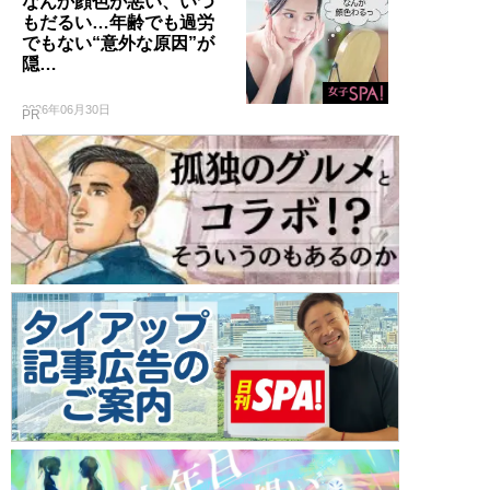
なんか顔色が悪い、いつ
もだるい…年齢でも過労
でもない“意外な原因”が
隠…
2026年06月30日
PR