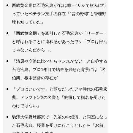
西武黄金期に石毛宏典が“ほぼ唯一”サシで飲みに行
っていたベテラン投手の存在「“昔の野球”も管理野
球も知っていた」
「西武黄金期」を牽引した石毛宏典が「リーダー」
と呼ばれることに違和感があったワケ「プロは部活
じゃないんだから…」
「清原や立浪に比べたらセンスがない」と自称する
石毛宏典。プロ1年目で結果を残せた背景には「名
伯楽」根本監督の存在が
「プロはいいです」と頑なだったアマ時代の石毛宏
典。ドラフト1位の名誉も「納得して指名を受けた
わけではない」
駒澤大学野球部寮で「先輩の中畑清」と同室になっ
た石毛宏典。授業を受けに行こうとしたら「お前、