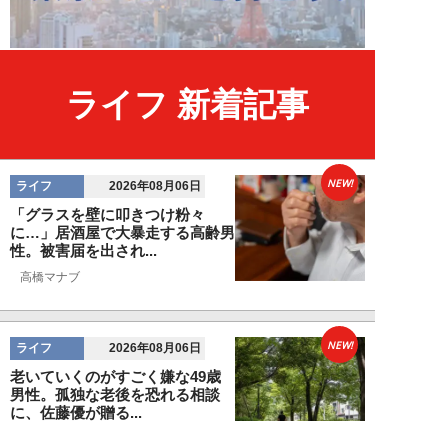
ライフ 新着記事
NEW!
ライフ
2026年08月06日
「グラスを壁に叩きつけ粉々
に…」居酒屋で大暴走する高齢男
性。被害届を出され...
高橋マナブ
NEW!
ライフ
2026年08月06日
老いていくのがすごく嫌な49歳
男性。孤独な老後を恐れる相談
に、佐藤優が贈る...
佐藤優