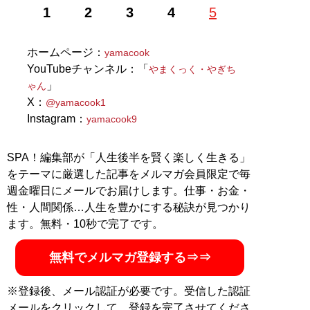
1
2
3
4
5
ホームページ：
yamacook
YouTubeチャンネル：「
やまくっく・やぎち
」
ゃん
X：
@yamacook1
Instagram：
yamacook9
SPA！編集部が「人生後半を賢く楽しく生きる」
をテーマに厳選した記事をメルマガ会員限定で毎
週金曜日にメールでお届けします。仕事・お金・
性・人間関係…人生を豊かにする秘訣が見つかり
ます。無料・10秒で完了です。
無料でメルマガ登録する⇒⇒
※登録後、メール認証が必要です。受信した認証
メールをクリックして、登録を完了させてくださ