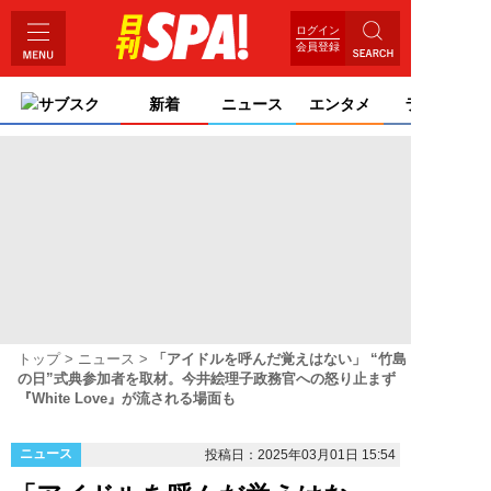
ログイン
会員登録
サブスク
新着
ニュース
エンタメ
ライフ
トップ
ニュース
「アイドルを呼んだ覚えはない」 “竹島
の日”式典参加者を取材。今井絵理子政務官への怒り止まず
『White Love』が流される場面も
ニュース
投稿日：2025年03月01日 15:54