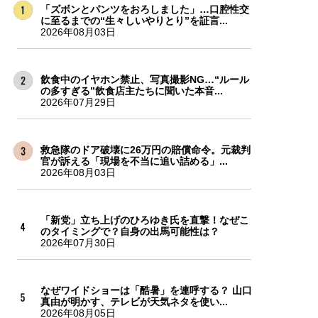
「ズボンとパンツをおろしました」…口腔性交
に至るまでの“生々しいやりとり”を証言...
2026年08月03日
飲食中のイヤホン禁止、写真撮影NG…“ルール
の多すぎる”飲食店主たちに聞いた本音...
2026年07月29日
救急隊のドア破壊に26万円の賠償命令。元裁判
官が訴える「現場を不当に追い詰める」...
2026年08月03日
「新党」立ち上げのひろゆき氏を直撃！なぜこ
のタイミングで？自身の出馬可能性は？
2026年07月30日
なぜワイドショーは「酷暑」を連呼する？ 山口
真由が明かす、テレビが天気ネタを使い...
2026年08月05日