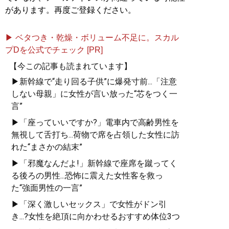
があります。再度ご登録ください。
▶ ベタつき・乾燥・ボリューム不足に。スカル
プDを公式でチェック [PR]
【今この記事も読まれています】
▶新幹線で“走り回る子供”に爆発寸前...「注意
しない母親」に女性が言い放った“芯をつく一
言”
▶「座っていいですか?」電車内で高齢男性を
無視して舌打ち...荷物で席を占領した女性に訪
れた“まさかの結末”
▶「邪魔なんだよ!」新幹線で座席を蹴ってく
る後ろの男性...恐怖に震えた女性客を救っ
た“強面男性の一言”
▶「深く激しいセックス」で女性がドン引
き...?女性を絶頂に向かわせるおすすめ体位3つ