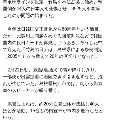
李承晩ラインを設定。竹島を不法占拠し始め、韓
国側が44人の日本人を死傷させ、3929人を拿捕
したのが問題の始まりだ。
今年は日韓国交正常化から60周年という節目。
だが、元徴用工問題をめぐる賠償判決などで韓国
国内の反日ムードが再燃しつつある。そうした中
で迎えた「竹島の日」は、島根県による条例制定
（2005年）から数えて20年の区切りとなった。
2月22日朝、気温0度近くで雪が降りしきり、
一部便が出雲空港に着陸できず引き返すなど、混
乱が生じていた。島根県松江市では、朝から街宣
車のスピーカーが鳴り響く。
県警によれば、約20の右翼団体が集結し40人
ほどが活動、15台もの街宣車が市内を走行したと
いう。