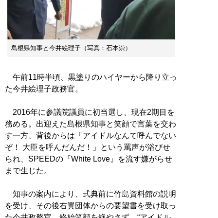
島根県知事と今井絵理子（写真：石本崇）
午前11時半頃、黒塗りのハイヤーから降り立っ
た今井絵理子政務官。
2016年に参議院議員に初当選し、現在2期目を
務める。出迎えた島根県知事と笑顔で言葉を交わ
す一方、背後からは「アイドルなんて呼んでない
ぞ！ 大臣を呼んだんだ！」という罵声が浴びせ
られ、SPEEDの『White Love』を流す嫌がらせ
まで生じた。
知事の案内により、式典前に竹島資料館の説明
を受け、その後右翼団体からの要望書を受け取っ
た今井政務官。終始笑顔を絶やさず、“アイドル