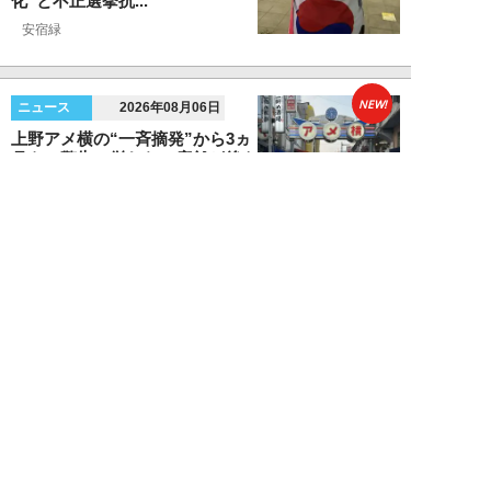
化”と不正選挙抗...
安宿緑
NEW!
ニュース
2026年08月06日
上野アメ横の“一斉摘発”から3ヵ
月も…警告に従わない店舗が後を
絶たず「路上...
デヤブロウ
NEW!
ニュース
2026年08月06日
値上げでも強い「チョコモナカジ
ャンボ」に対し、「パピコ」は減
収…「定番アイ...
不破聡
NEW!
ニュース
2026年08月05日