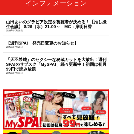
インフォメーション
山田あいのグラビア設定を視聴者が決める！【推し撮
生会議】 8/26（水）21:00～ MC：岸明日香
2026年07月29日
【週刊SPA! 発売日変更のお知らせ】
2026年07月28日
「天羽希純」のセクシーな秘蔵カットを大放出！週刊
SPA!のサブスク「MySPA!」続々更新中！初回は初月
99円で読み放題
2026年07月03日