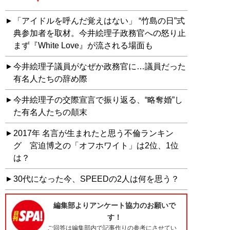
「アイドルを呼んだ覚えはない」 “竹島の日”式
典参加者を取材。今井絵理子政務官への怒り止
まず『White Love』が流される場面も
今井絵理子議員がなぜか政務官に…議員だった
有名人たちの辞め際
今井絵理子の交際宣言で振り返る、“略奪婚”し
た有名人たちの顛末
2017年 名言が生まれたと思う不倫ランキン
グ 宮迫博之の「オフホワイト」は2位、1位
は？
30代になった今、SPEEDの2人は何を思う？