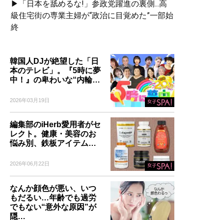
▶「日本を舐めるな!」参政党躍進の裏側...高
級住宅街の専業主婦が“政治に目覚めた”一部始
終
韓国人DJが絶望した「日
本のテレビ」。『5時に夢
中！』の卑わいな“内輪…
2026年03月19日
編集部のiHerb愛用者がセ
レクト。健康・美容のお
悩み別、鉄板アイテム…
2026年06月22日
なんか顔色が悪い、いつ
もだるい…年齢でも過労
でもない“意外な原因”が
隠…