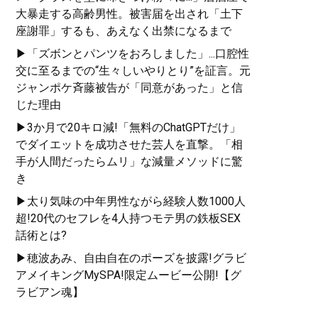
大暴走する高齢男性。被害届を出され「土下
座謝罪」するも、あえなく出禁になるまで
▶「ズボンとパンツをおろしました」...口腔性
交に至るまでの“生々しいやりとり”を証言。元
ジャンポケ斉藤被告が「同意があった」と信
じた理由
▶3か月で20キロ減!「無料のChatGPTだけ」
でダイエットを成功させた芸人を直撃。「相
手が人間だったらムリ」な減量メソッドに驚
き
▶太り気味の中年男性ながら経験人数1000人
超!20代のセフレを4人持つモテ男の鉄板SEX
話術とは?
▶穂波あみ、自由自在のポーズを披露!グラビ
アメイキングMySPA!限定ムービー公開!【グ
ラビアン魂】