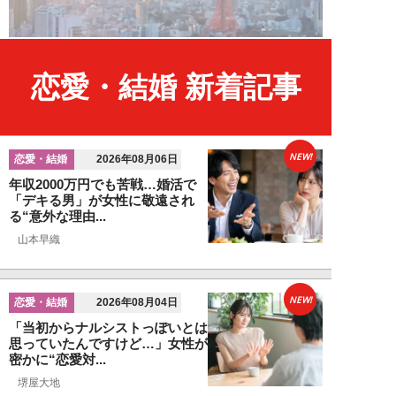
恋愛・結婚 新着記事
NEW!
恋愛・結婚
2026年08月06日
年収2000万円でも苦戦…婚活で
「デキる男」が女性に敬遠され
る“意外な理由...
山本早織
NEW!
恋愛・結婚
2026年08月04日
「当初からナルシストっぽいとは
思っていたんですけど…」女性が
密かに“恋愛対...
堺屋大地