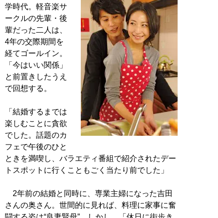
学時代。軽音楽サ
ークルの先輩・後
輩だった二人は、
4年の交際期間を
経てゴールイン。
「今はいい関係」
と前置きしたうえ
で回想する。
「結婚するまでは
楽しむことに貪欲
でした。話題のカ
フェで午後のひと
ときを満喫し、バラエティ番組で紹介されたデー
トスポットに行くこともごく当たり前でした」
2年前の結婚と同時に、専業主婦になった吉田
さんの奥さん。世間的に見れば、料理に家事に奮
闘する姿は“良妻賢母”。しかし、「休日に街歩き