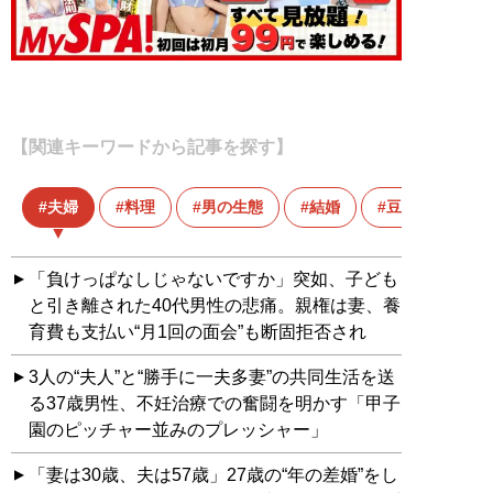
【関連キーワードから記事を探す】
夫婦
料理
男の生態
結婚
豆知識
「負けっぱなしじゃないですか」突如、子ども
と引き離された40代男性の悲痛。親権は妻、養
育費も支払い“月1回の面会”も断固拒否され
3人の“夫人”と“勝手に一夫多妻”の共同生活を送
る37歳男性、不妊治療での奮闘を明かす「甲子
園のピッチャー並みのプレッシャー」
「妻は30歳、夫は57歳」27歳の“年の差婚”をし