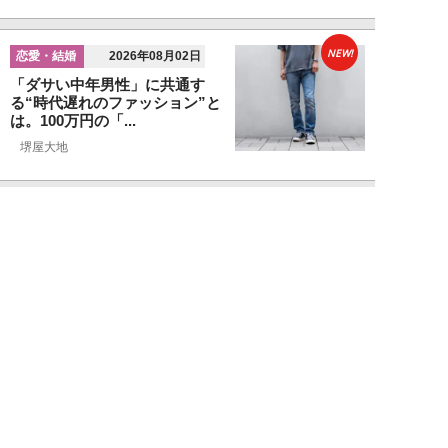
NEW!
恋愛・結婚
2026年08月02日
「ダサい中年男性」に共通す
る“時代遅れのファッション”と
は。100万円の「...
堺屋大地
NEW!
恋愛・結婚
2026年08月01日
食事デート中、実は女性から「幻
滅されている」40・50代男性の
特徴5つ。「...
堺屋大地
NEW!
恋愛・結婚
2026年08月01日
“男性が好きそうな水着”で海に
行った25歳女性の意外な結末
「え、それ？みた...