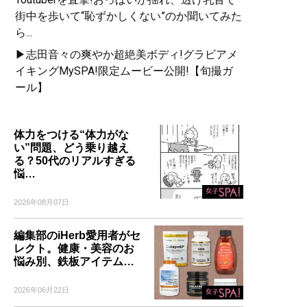
街中を歩いて“恥ずかしくない”のか聞いてみた
ら...
▶志田音々の爽やか超絶美ボディ!グラビアメ
イキングMySPA!限定ムービー公開!【旬撮ガ
ール】
体力をつける“体力がな
い”問題、どう乗り越え
る？50代のリアルすぎる
悩…
2026年08月07日
編集部のiHerb愛用者がセ
レクト。健康・美容のお
悩み別、鉄板アイテム…
2026年06月22日