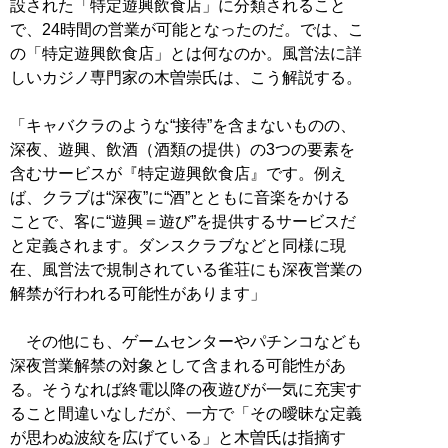
設された「特定遊興飲食店」に分類されること
で、24時間の営業が可能となったのだ。では、こ
の「特定遊興飲食店」とは何なのか。風営法に詳
しいカジノ専門家の木曽崇氏は、こう解説する。
「キャバクラのような“接待”を含まないものの、
深夜、遊興、飲酒（酒類の提供）の3つの要素を
含むサービスが『特定遊興飲食店』です。例え
ば、クラブは“深夜”に“酒”とともに音楽をかける
ことで、客に“遊興＝遊び”を提供するサービスだ
と定義されます。ダンスクラブなどと同様に現
在、風営法で規制されている雀荘にも深夜営業の
解禁が行われる可能性があります」
その他にも、ゲームセンターやパチンコなども
深夜営業解禁の対象として含まれる可能性があ
る。そうなれば終電以降の夜遊びが一気に充実す
ること間違いなしだが、一方で「その曖昧な定義
が思わぬ波紋を広げている」と木曽氏は指摘す