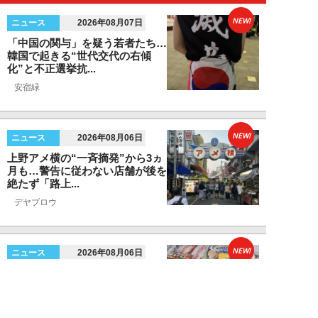
NEW!
ニュース
2026年08月07日
「中国の関与」を疑う若者たち…
韓国で起きる“世代交代の右傾
化”と不正選挙抗...
安宿緑
NEW!
ニュース
2026年08月06日
上野アメ横の“一斉摘発”から3ヵ
月も…警告に従わない店舗が後を
絶たず「路上...
デヤブロウ
NEW!
ニュース
2026年08月06日
値上げでも強い「チョコモナカジ
ャンボ」に対し、「パピコ」は減
収…「定番アイ...
不破聡