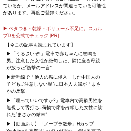
ているか、メールアドレスが間違っている可能性
があります。再度ご登録ください。
▶ ベタつき・乾燥・ボリューム不足に。スカル
プDを公式でチェック [PR]
【今この記事も読まれています】
▶「うるさいぞ!」電車で赤ちゃんに怒鳴る
男。注意した女性が絶句した、隣に座る母親
が放った“衝撃の一言”
▶新幹線で「他人の席に侵入」した中国人の
子ども...“注意しない親”に日本人夫婦が「まさ
かの反撃」
▶「座っていいですか?」電車内で高齢男性を
無視して舌打ち...荷物で席を占領した女性に訪
れた“まさかの結末”
▶【動画あり】「ノーブラ散歩」Hカップ
Youtuberを直撃!おっぱいが揺れ、透け乳首で