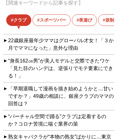
【関連キーワードから記事を探す】
クラブ
スポーツバー
夜遊び
規制
22歳銀座最年少ママはグローバル才女！「３か
月でママになった」意外な理由
“身長162㎝男”が美人モデルと交際できたワケ
「見た目のハンデは、逆張りでモテ要素にでき
る！」
「早期退職して漫画を描き始めようかと…甘い
ですか？」49歳の相談に、銀座クラブのママの
回答は？
“バーチャル空間で踊る”クラブは定着するの
か？コロナ苦境に喘ぐ業界の策
熟女キャバクラが“本物の熟女”ばかりに…東京