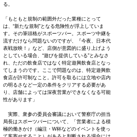
る。
「もともと規制の範囲外だった業種にとって
は、“新たな規制”となる危険性が浮上していま
す。その筆頭格がスポーツバー。スポーツ中継を
流すだけなら問題ないのですが、『今夜、日本代
表戦放映！』など、店側が意図的に盛り上げよう
としている場合、“遊びを提供している”とみなさ
れ、ただの飲食店ではなく特定遊興飲食店となっ
てしまうのです。ここで問題なのは、特定遊興飲
食店が許可制なこと。許可を取るには立地や店内
の明るさなど一定の条件をクリアする必要があ
り、店舗によっては深夜営業ができなくなる可能
性があります」
実際、衆参の委員会審議において警察庁の担当
局長はスポーツバーについて、「営業者による積
極的働きかけ（編注・W杯などのイベントを使っ
て客寄せすること）があると判断される場合には