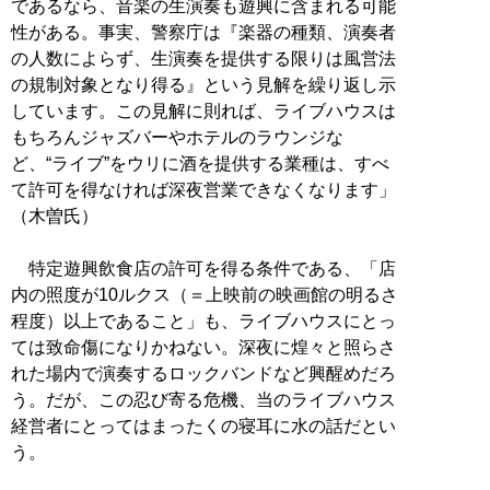
であるなら、音楽の生演奏も遊興に含まれる可能
性がある。事実、警察庁は『楽器の種類、演奏者
の人数によらず、生演奏を提供する限りは風営法
の規制対象となり得る』という見解を繰り返し示
しています。この見解に則れば、ライブハウスは
もちろんジャズバーやホテルのラウンジな
ど、“ライブ”をウリに酒を提供する業種は、すべ
て許可を得なければ深夜営業できなくなります」
（木曽氏）
特定遊興飲食店の許可を得る条件である、「店
内の照度が10ルクス（＝上映前の映画館の明るさ
程度）以上であること」も、ライブハウスにとっ
ては致命傷になりかねない。深夜に煌々と照らさ
れた場内で演奏するロックバンドなど興醒めだろ
う。だが、この忍び寄る危機、当のライブハウス
経営者にとってはまったくの寝耳に水の話だとい
う。