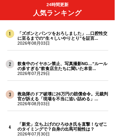
24時間更新
人気ランキング
「ズボンとパンツをおろしました」…口腔性交
に至るまでの“生々しいやりとり”を証言...
2026年08月03日
飲食中のイヤホン禁止、写真撮影NG…“ルール
の多すぎる”飲食店主たちに聞いた本音...
2026年07月29日
救急隊のドア破壊に26万円の賠償命令。元裁判
官が訴える「現場を不当に追い詰める」...
2026年08月03日
「新党」立ち上げのひろゆき氏を直撃！なぜこ
のタイミングで？自身の出馬可能性は？
2026年07月30日