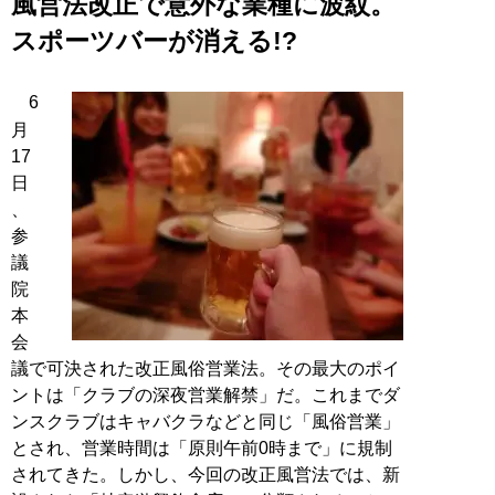
風営法改正で意外な業種に波紋。
スポーツバーが消える!?
6
月
17
日
、
参
議
院
本
会
議で可決された改正風俗営業法。その最大のポイ
ントは「クラブの深夜営業解禁」だ。これまでダ
ンスクラブはキャバクラなどと同じ「風俗営業」
とされ、営業時間は「原則午前0時まで」に規制
されてきた。しかし、今回の改正風営法では、新