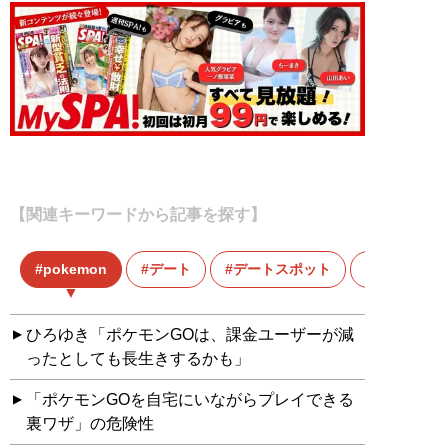
【関連キーワードから記事を探す】
pokemon
デート
デートスポット
モテテク
ひろゆき「ポケモンGOは、課金ユーザーが減
ったとしても長生きするかも」
「ポケモンGOを自宅にいながらプレイできる
裏ワザ」の危険性