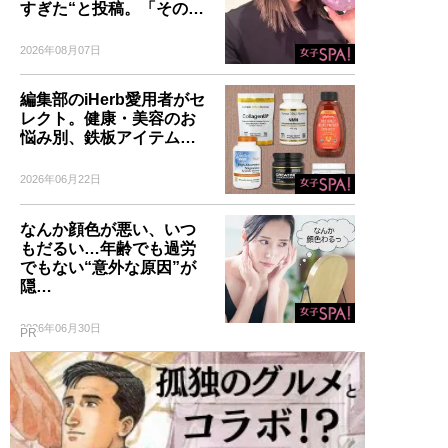
すぎた“と投稿。「その…
2026年08月07日
編集部のiHerb愛用者がセ
レクト。健康・美容のお
悩み別、鉄板アイテム…
2026年06月22日
なんか顔色が悪い、いつ
もだるい…年齢でも過労
でもない“意外な原因”が
隠…
2026年06月30日
PR