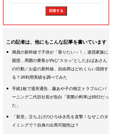
この記者は、他にもこんな記事を書いています
満員の新幹線で子供が「座りたい～！」迷惑家族に
困惑…周囲の乗客が内心“スカッ”としたおばあさん
の行動／お盆の新幹線、自由席はどれくらい混雑す
る？JR利用実績を調べてみた
手紙1枚で退所通告…藤あや子の独立トラブルにバ
ーニング二代目社長が告白「実際の料率は8対2だっ
た」
「新党」立ち上げのひろゆき氏を直撃！なぜこのタ
イミングで？自身の出馬可能性は？