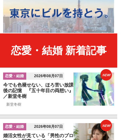
恋愛・結婚 新着記事
NEW!
恋愛・結婚
2026年08月07日
今でも色褪せない、ほろ苦い放課
後の記憶 『五十年目の両想い』
／新堂冬樹
新堂冬樹
NEW!
恋愛・結婚
2026年08月07日
婚活女性が見ている「男性のプロ