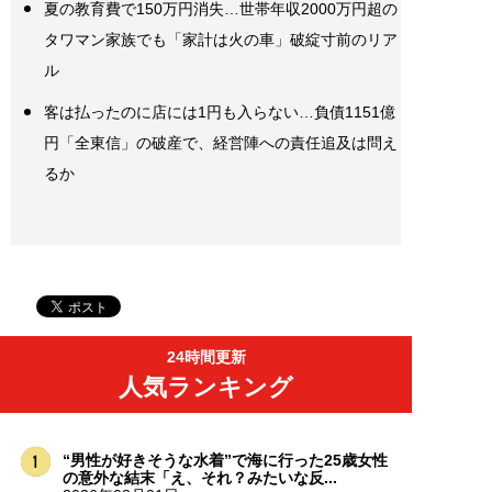
夏の教育費で150万円消失…世帯年収2000万円超の
タワマン家族でも「家計は火の車」破綻寸前のリア
ル
客は払ったのに店には1円も入らない…負債1151億
円「全東信」の破産で、経営陣への責任追及は問え
るか
24時間更新
人気ランキング
“男性が好きそうな水着”で海に行った25歳女性
の意外な結末「え、それ？みたいな反...