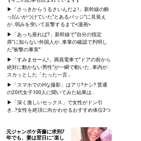
▶「さっきからうるさいんだよ!」新幹線の酔
っ払いがつけていた“とあるバッジ”に見覚え
が...弱みを突いて反撃するまで<漫画>
▶「あっち座れば?」新幹線で“自分の指定
席”に知らない外国人が...車掌の確認で判明し
た“衝撃の事実”
▶「すみませーん!」満員電車で“ドアの前から
絶対に動かない男性”が一瞬で動いた...車内が
スカッとした「たった一言」
▶「スマホでのHな撮影」はアリ?ナシ? 普通
の20代女子100人に聞いてみた結果は...
▶「深く激しいセックス」で女性がドン引
き...?女性を絶頂に向かわせるおすすめ体位3つ
元ジャンポケ斉藤に求刑7
年でも、妻は翌日に“楽し