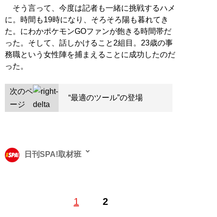
そう言って、今度は記者も一緒に挑戦するハメ
に。時間も19時になり、そろそろ陽も暮れてき
た。にわかポケモンGOファンが飽きる時間帯だ
った。そして、話しかけること2組目。23歳の事
務職という女性陣を捕まえることに成功したのだ
った。
次のペ
“最適のツール”の登場
ージ
日刊SPA!取材班
1
2
記事一覧へ