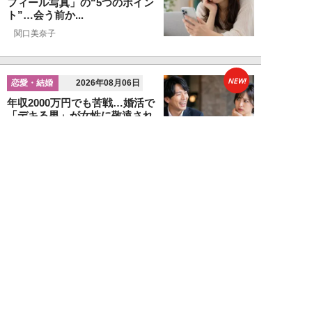
フィール写真」の“5つのポイン
ト”…会う前か...
関口美奈子
NEW!
恋愛・結婚
2026年08月06日
年収2000万円でも苦戦…婚活で
「デキる男」が女性に敬遠され
る“意外な理由...
山本早織
NEW!
恋愛・結婚
2026年08月04日
「当初からナルシストっぽいとは
思っていたんですけど…」女性が
密かに“恋愛対...
堺屋大地
NEW!
恋愛・結婚
2026年08月02日