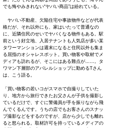
でも悔やみきれない“ヤバい商品”は紛れている。
ヤバい不動産、欠陥住宅や事故物件などが代表
格だが、それ以外にも、家はいたって普通なの
に、近隣住民のせいでヤバくなる物件もある。駅
前という好立地、入居テナントも人気店が多い某
タワーマンションは週末になると住民以外も集ま
る屈指のオシャレスポット。買い物客や取材でメ
ディアも訪れるが、そこにはある難点が……。タ
ワマン下層部のアパレルショップに勤めるTさん
は、こう語る。
「買い物客の若いコがスマホで自撮りしていた
り、地方から旅行できたお父さんが子供を撮影し
ているだけで、すぐに警備員が手を振りながら飛
んでくるんです。うちの店でもお客さんのスナッ
プ撮影などをするのですが、店から少しでも離れ
ると怒られる。取材許可を持っているメディアの