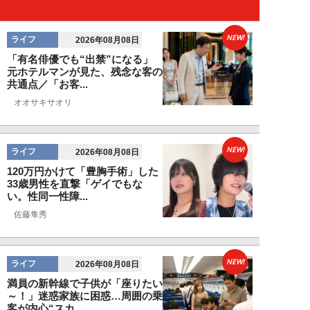
NEW!
ライフ
2026年08月08日
「有名俳優でも“出禁”になる」
元ホテルマンが見た、残念な客の
共通点／「お客...
オオサキサオリ
NEW!
ライフ
2026年08月08日
120万円かけて「豊胸手術」した
33歳男性を直撃「ゲイでもな
い。性同一性障...
佐藤隼秀
NEW!
ライフ
2026年08月08日
満員の新幹線で子供が「座りたい
～！」迷惑家族に困惑…周囲の乗
客が内心“スカ...