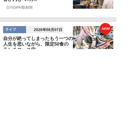
日刊SPA!取材班
NEW!
ライフ
2026年08月07日
自分が絶ってしまったもう一つの
人生を思いながら、限定50食の
ランチロース定...
カツセマサヒコ
NEW!
ライフ
2026年08月07日
『まだおじさんじゃない』現代中
年 惑いまくり小説【第十章・第
三話 堅山賢一...
鳥トマト