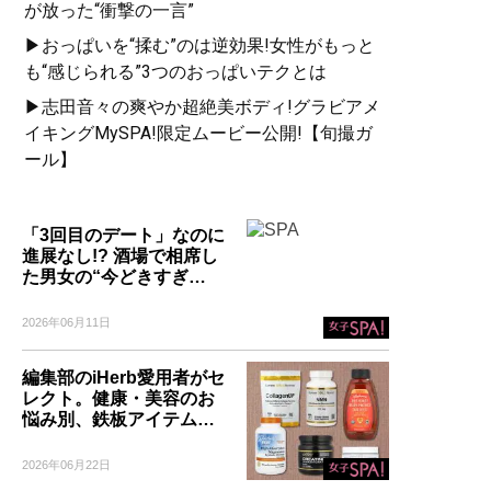
が放った“衝撃の一言”
▶おっぱいを“揉む”のは逆効果!女性がもっと
も“感じられる”3つのおっぱいテクとは
▶志田音々の爽やか超絶美ボディ!グラビアメ
イキングMySPA!限定ムービー公開!【旬撮ガ
ール】
「3回目のデート」なのに
進展なし!? 酒場で相席し
た男女の“今どきすぎ…
2026年06月11日
編集部のiHerb愛用者がセ
レクト。健康・美容のお
悩み別、鉄板アイテム…
2026年06月22日