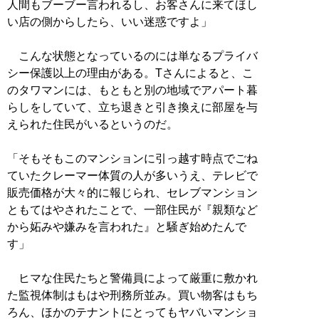
人間もブーブー言われるし、お客さんに来てほし
い店の側からしたら、いい迷惑ですよ」
こんな状態となっているのには単なるプライバ
シー保護以上の理由がある。Tさんによると、こ
のタワマンには、もともと別の地域でアパート暮
らしをしていて、立ち退きと引き換えに部屋を与
えられた住民がいるというのだ。
「そもそもこのマンションに引っ越す時点でごね
ていたクレーマー体質の人が多いうえ、テレビで
販売価格が大々的に報じられ、セレブマンション
ともてはやされたことで、一部住民が『親類など
から妬みや嫌みを言われた』と騒ぎ始めたんで
す」
ヒマな住民たちと警備員によって厳重に敷かれ
た監視体制はもはや刑務所並み。買い物客はもち
ろん、ほかのテナントにとってもヤバいマンショ