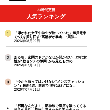
24時間更新
人気ランキング
「叩かれた女子中学生が泣いていた」満員電車
で“杖を振り回す”高齢者が暴走。“屈強...
2026年08月02日
ある朝、玄関のドアがなぜか開かない…20代女
性が“数センチの隙間”から見たものの...
2026年07月31日
「今から買ってはいけない“メンズファッショ
ン”」最新4選。超速で“時代遅れ”にな...
2026年07月31日
「邪魔なんだよ！」新幹線で座席を蹴ってくる
後ろの男性…恐怖に震えた女性客を救った...