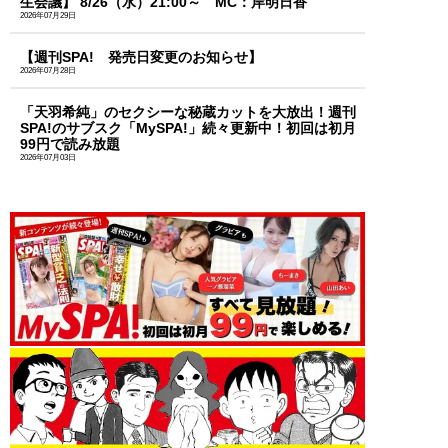
生会議】 8/26（水）21:00～ MC：岸明日香
2026年07月29日
【週刊SPA! 発売日変更のお知らせ】
2026年07月28日
「天羽希純」のセクシーな秘蔵カットを大放出！週刊
SPA!のサブスク「MySPA!」続々更新中！初回は初月
99円で読み放題
2026年07月03日