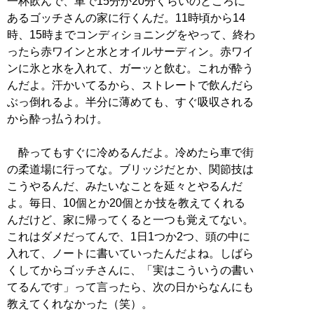
一杯飲んで、車で15分か20分くらいのところに
あるゴッチさんの家に行くんだ。11時頃から14
時、15時までコンディショニングをやって、終わ
ったら赤ワインと水とオイルサーディン。赤ワイ
ンに氷と水を入れて、ガーッと飲む。これが酔う
んだよ。汗かいてるから、ストレートで飲んだら
ぶっ倒れるよ。半分に薄めても、すぐ吸収される
から酔っ払うわけ。
酔ってもすぐに冷めるんだよ。冷めたら車で街
の柔道場に行ってな。ブリッジだとか、関節技は
こうやるんだ、みたいなことを延々とやるんだ
よ。毎日、10個とか20個とか技を教えてくれる
んだけど、家に帰ってくると一つも覚えてない。
これはダメだってんで、1日1つか2つ、頭の中に
入れて、ノートに書いていったんだよね。しばら
くしてからゴッチさんに、「実はこういうの書い
てるんです」って言ったら、次の日からなんにも
教えてくれなかった（笑）。