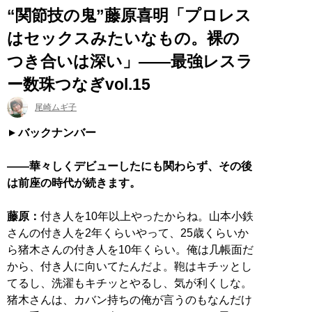
“関節技の鬼”藤原喜明「プロレス
はセックスみたいなもの。裸の
つき合いは深い」――最強レスラ
ー数珠つなぎvol.15
尾崎ムギ子
バックナンバー
――華々しくデビューしたにも関わらず、その後
は前座の時代が続きます。
藤原：
付き人を10年以上やったからね。山本小鉄
さんの付き人を2年くらいやって、25歳くらいか
ら猪木さんの付き人を10年くらい。俺は几帳面だ
から、付き人に向いてたんだよ。鞄はキチッとし
てるし、洗濯もキチッとやるし、気が利くしな。
猪木さんは、カバン持ちの俺が言うのもなんだけ