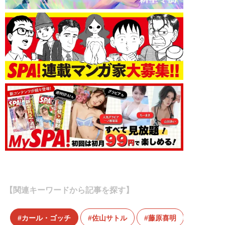
【関連キーワードから記事を探す】
カール・ゴッチ
佐山サトル
藤原喜明
藤原敏