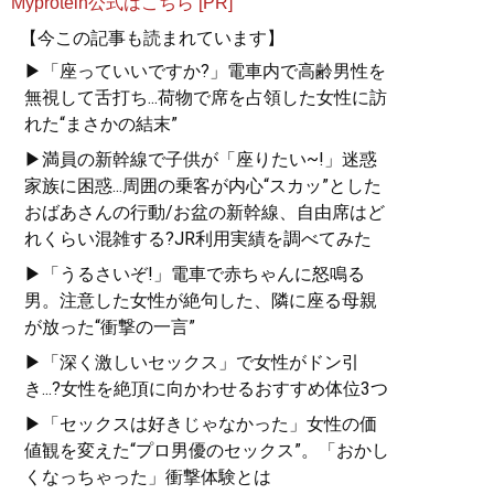
Myprotein公式はこちら [PR]
【今この記事も読まれています】
▶「座っていいですか?」電車内で高齢男性を
無視して舌打ち...荷物で席を占領した女性に訪
れた“まさかの結末”
▶満員の新幹線で子供が「座りたい~!」迷惑
家族に困惑...周囲の乗客が内心“スカッ”とした
おばあさんの行動/お盆の新幹線、自由席はど
れくらい混雑する?JR利用実績を調べてみた
▶「うるさいぞ!」電車で赤ちゃんに怒鳴る
男。注意した女性が絶句した、隣に座る母親
が放った“衝撃の一言”
▶「深く激しいセックス」で女性がドン引
き...?女性を絶頂に向かわせるおすすめ体位3つ
▶「セックスは好きじゃなかった」女性の価
値観を変えた“プロ男優のセックス”。「おかし
くなっちゃった」衝撃体験とは