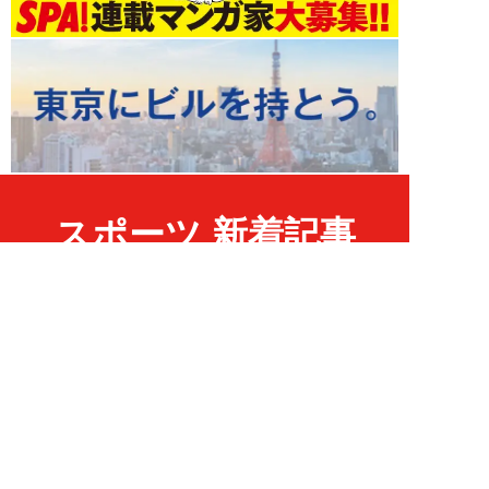
スポーツ 新着記事
NEW!
スポーツ
2026年08月07日
6連敗ドジャースに迫る“世界一
なし”の「不吉なジンクス」…
佐々木朗希＆山本...
八木遊