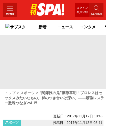
ログイン
会員登録
サブスク
新着
ニュース
エンタメ
ライフ
トップ
スポーツ
“関節技の鬼”藤原喜明「プロレスはセ
ックスみたいなもの。裸のつき合いは深い」――最強レスラ
ー数珠つなぎvol.15
更新日：2017年11月12日 10:48
スポーツ
投稿日：2017年11月12日 08:41