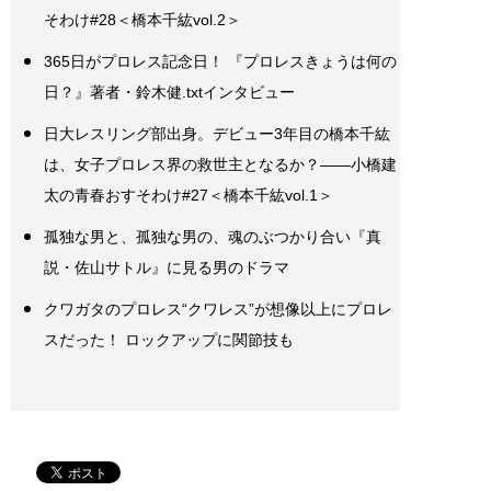
そわけ#28＜橋本千紘vol.2＞
365日がプロレス記念日！ 『プロレスきょうは何の
日？』著者・鈴木健.txtインタビュー
日大レスリング部出身。デビュー3年目の橋本千紘
は、女子プロレス界の救世主となるか？――小橋建
太の青春おすそわけ#27＜橋本千紘vol.1＞
孤独な男と、孤独な男の、魂のぶつかり合い『真
説・佐山サトル』に見る男のドラマ
クワガタのプロレス“クワレス”が想像以上にプロレ
スだった！ ロックアップに関節技も