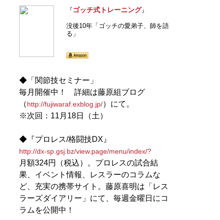
代タイガーマスクこと佐山サトルを応援する「佐山女子
ゴッチ式トレーニング
『
』
会（
@sayama_joshi
）」発起人。Twitter：
没後10年「ゴッチの愛弟子、師を語
@ozaki_mugiko
る」
記事一覧へ
◆「関節技セミナー」
毎月開催中！ 詳細は藤原組ブログ
（
）にて。
http://fujiwaraf.exblog.jp/
※次回：11月18日（土）
◆『プロレス/格闘技DX』
http://dx-sp.gsj.bz/view.page/menu/index/?
月額324円（税込）。プロレスの試合結
果、イベント情報、レスラーのコラムな
ど、充実の携帯サイト。藤原喜明は「レス
ラーズダイアリー」にて、毎週金曜日にコ
ラムを公開中！