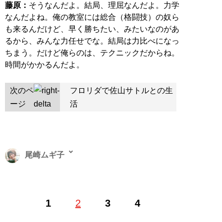
藤原：
そうなんだよ。結局、理屈なんだよ。力学
なんだよね。俺の教室には総合（格闘技）の奴ら
も来るんだけど、早く勝ちたい、みたいなのがあ
るから、みんな力任せでな。結局は力比べになっ
ちまう。だけど俺らのは、テクニックだからね。
時間がかかるんだよ。
次のペ
フロリダで佐山サトルとの生
ージ
活
尾崎ムギ子
尾崎ムギ子／ライター、編集者。リクルート、編集プロ
1
2
3
4
ダクションを経て、フリー。2015年1月、“飯伏幸太vsヨ
シヒコ戦”の動画をきっかけにプロレスにのめり込む。初