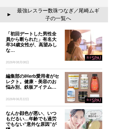
最強レスラー数珠つなぎ／尾崎ムギ
▲
子の一覧へ
「初回デートした男性全
員から断られた」有名大
卒34歳女性が、高望みし
な…
2026年08月08日
編集部のiHerb愛用者がセ
レクト。健康・美容のお
悩み別、鉄板アイテム…
2026年06月22日
なんか顔色が悪い、いつ
もだるい…年齢でも過労
でもない“意外な原因”が