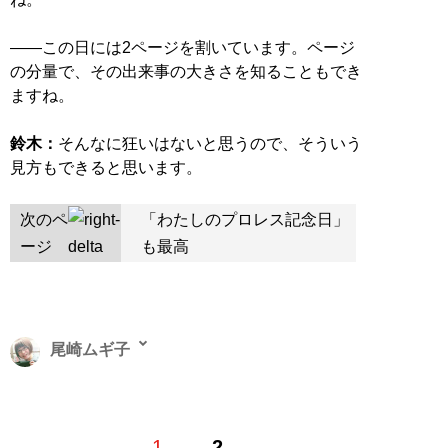
――この日には2ページを割いています。ページ
の分量で、その出来事の大きさを知ることもでき
ますね。
鈴木：
そんなに狂いはないと思うので、そういう
見方もできると思います。
次のペ
「わたしのプロレス記念日」
ージ
も最高
尾崎ムギ子
尾崎ムギ子／ライター、編集者。リクルート、編集プロ
1
2