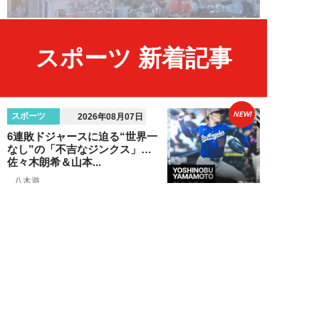
スポーツ 新着記事
NEW!
スポーツ
2026年08月07日
6連敗ドジャースに迫る“世界一
なし”の「不吉なジンクス」…
佐々木朗希＆山本...
八木遊
NEW!
エンタメ
2026年08月05日
「ネタにするな」本田圭佑の“移
民投稿”に批判殺到。社会問題に
首を突っ込むた...
石黒隆之