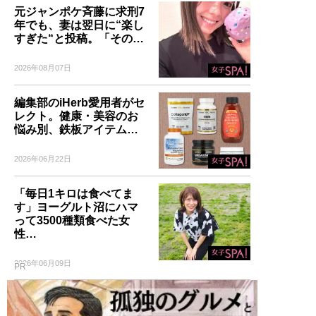
元ジャンポケ斉藤に求刑7
年でも、妻は翌日に“楽し
すぎた“と投稿。「その…
2026年08月07日
編集部のiHerb愛用者がセ
レクト。健康・美容のお
悩み別、鉄板アイテム…
2026年06月22日
「毎日1キロは食べてま
す」ヨーグルト沼にハマ
って3500種類食べた女
性…
2026年06月09日
PR