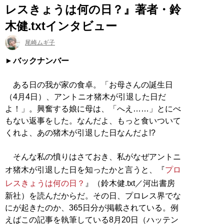
レスきょうは何の日？』著者・鈴
木健.txtインタビュー
尾崎ムギ子
バックナンバー
ある日の我が家の食卓。「お母さんの誕生日
（4月4日）、アントニオ猪木が引退した日だ
よ！」。興奮する娘に母は、「へえ……」とにべ
もない返事をした。なんだよ、もっと食いついて
くれよ、あの猪木が引退した日なんだよ!?
そんな私の憤りはさておき、私がなぜアントニ
オ猪木が引退した日を知ったかと言うと、『
プロ
レスきょうは何の日？
』（鈴木健.txt／河出書房
新社）を読んだからだ。その日、プロレス界でな
にが起きたのか、365日分が掲載されている。例
えばこの記事を執筆している8月20日（ハッテン