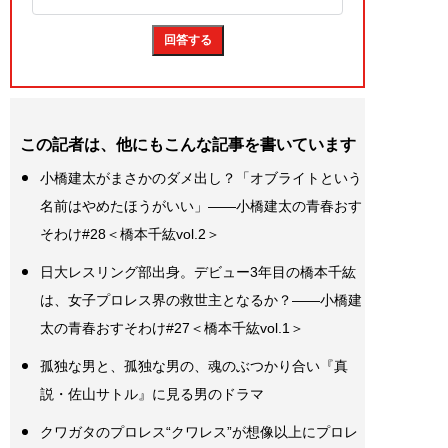
この記者は、他にもこんな記事を書いています
小橋建太がまさかのダメ出し？「オブライトという
名前はやめたほうがいい」――小橋建太の青春おす
そわけ#28＜橋本千紘vol.2＞
日大レスリング部出身。デビュー3年目の橋本千紘
は、女子プロレス界の救世主となるか？――小橋建
太の青春おすそわけ#27＜橋本千紘vol.1＞
孤独な男と、孤独な男の、魂のぶつかり合い『真
説・佐山サトル』に見る男のドラマ
クワガタのプロレス“クワレス”が想像以上にプロレ