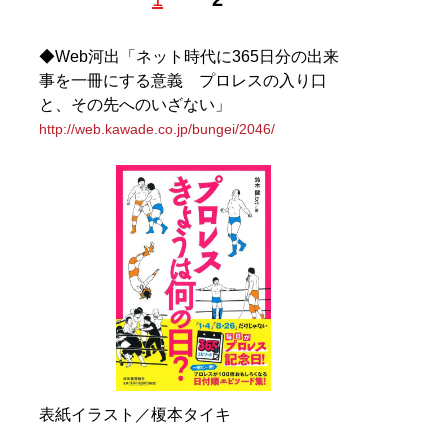
ダクションを経て、フリー。2015年1月、“飯伏幸太vsヨ
シヒコ戦”の動画をきっかけにプロレスにのめり込む。初
代タイガーマスクこと佐山サトルを応援する「佐山女子
◆Web河出「ネット時代に365日分の出来
会（
@sayama_joshi
）」発起人。Twitter：
事を一冊にする意義 プロレスの入り口
@ozaki_mugiko
と、その先へのいざない」
http://web.kawade.co.jp/bungei/2046/
記事一覧へ
表紙イラスト／榎本タイキ