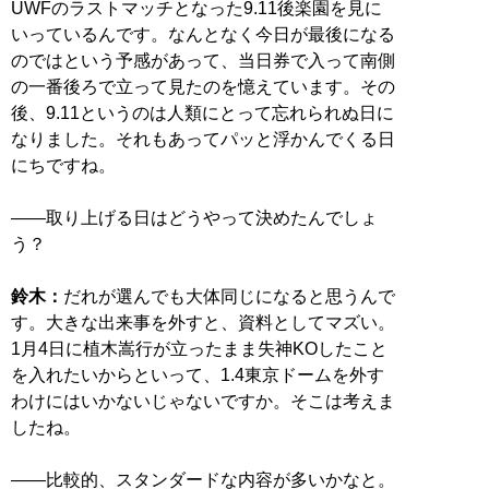
UWFのラストマッチとなった9.11後楽園を見に
いっているんです。なんとなく今日が最後になる
のではという予感があって、当日券で入って南側
の一番後ろで立って見たのを憶えています。その
後、9.11というのは人類にとって忘れられぬ日に
なりました。それもあってパッと浮かんでくる日
にちですね。
――取り上げる日はどうやって決めたんでしょ
う？
鈴木：
だれが選んでも大体同じになると思うんで
す。大きな出来事を外すと、資料としてマズい。
1月4日に植木嵩行が立ったまま失神KOしたこと
を入れたいからといって、1.4東京ドームを外す
わけにはいかないじゃないですか。そこは考えま
したね。
――比較的、スタンダードな内容が多いかなと。