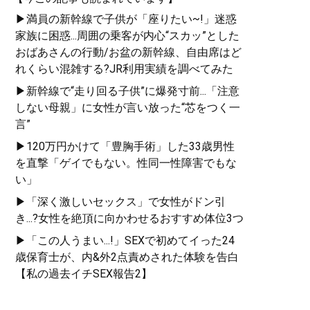
▶満員の新幹線で子供が「座りたい~!」迷惑
家族に困惑...周囲の乗客が内心“スカッ”とした
おばあさんの行動/お盆の新幹線、自由席はど
れくらい混雑する?JR利用実績を調べてみた
▶新幹線で“走り回る子供”に爆発寸前...「注意
しない母親」に女性が言い放った“芯をつく一
言”
▶120万円かけて「豊胸手術」した33歳男性
を直撃「ゲイでもない。性同一性障害でもな
い」
▶「深く激しいセックス」で女性がドン引
き...?女性を絶頂に向かわせるおすすめ体位3つ
▶「この人うまい...!」SEXで初めてイった24
歳保育士が、内&外2点責めされた体験を告白
【私の過去イチSEX報告2】