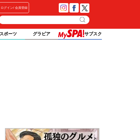
ログイン
会員登録
スポーツ
グラビア
サブスク