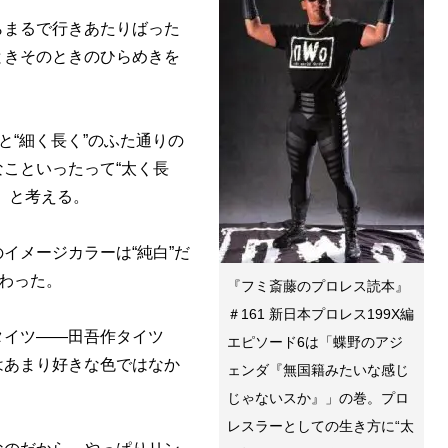
まるで行きあたりばった
ときそのときのひらめきを
。
と“細く長く”のふた通りの
こといったって“太く長
」と考える。
メージカラーは“純白”だ
変わった。
『フミ斎藤のプロレス読本』
＃161 新日本プロレス199X編
イツ――田吾作タイツ
エピソード6は「蝶野のアジ
はあまり好きな色ではなか
ェンダ『無国籍みたいな感じ
じゃないスか』」の巻。プロ
レスラーとしての生き方に“太