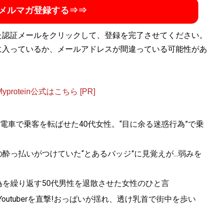
メルマガ登録する⇒⇒
た認証メールをクリックして、登録を完了させてください。
に入っているか、メールアドレスが間違っている可能性があ
otein公式はこちら [PR]
電車で乗客を転ばせた40代女性。“目に余る迷惑行為”で乗
酔っ払いがつけていた“とあるバッジ”に見覚えが...弱みを
為を繰り返す50代男性を退散させた女性のひと言
utuberを直撃!おっぱいが揺れ、透け乳首で街中を歩い