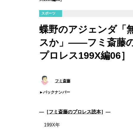
スポーツ
蝶野のアジェンダ「
スか」――フミ斎藤の
プロレス199X編06］
フミ斎藤
バックナンバー
―［
フミ斎藤のプロレス読本
］―
199X年