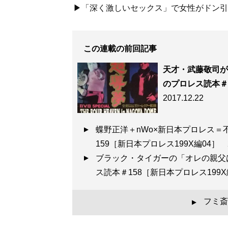
▶「深く激しいセックス」で女性がドン引き
この連載の前回記事
天才・武藤敬司が
のプロレス読本＃1
2017.12.22
蝶野正洋＋nWo×新日本プロレス
159［新日本プロレス199X編04］
ブラック・タイガーの「オレの親父
ス読本＃158［新日本プロレス199
フミ斎
▲