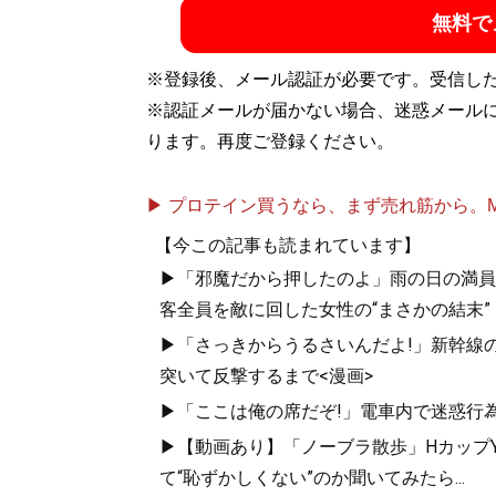
無料で
※登録後、メール認証が必要です。受信し
※認証メールが届かない場合、迷惑メール
ります。再度ご登録ください。
▶ プロテイン買うなら、まず売れ筋から。Mypr
【今この記事も読まれています】
▶「邪魔だから押したのよ」雨の日の満員
客全員を敵に回した女性の“まさかの結末”
▶「さっきからうるさいんだよ!」新幹線の
突いて反撃するまで<漫画>
▶「ここは俺の席だぞ!」電車内で迷惑行
▶【動画あり】「ノーブラ散歩」HカップYo
て“恥ずかしくない”のか聞いてみたら...