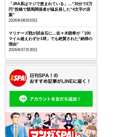
「JRA系はマジで恵まれている」…“30分で2万
円”投稿で競馬関係者が猛反発した“4文字の言
葉”
2026年08月03日
マリナーズ戦が試金石に…佐々木朗希が「100
マイル超えわずか1球」でも絶賛された“納得の
理由”
2026年07月30日