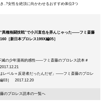
...?女性を絶頂に向かわせるおすすめ体位3つ
“異種格闘技戦”で小川直也を弄んじゃった――フミ斎藤
60［新日本プロレス199X編05］
＝不滅の少年漫画的感性――フミ斎藤のプロレス読本＃
2017.12.21
はレベル＝反逆者だったんだぜ」――フミ斎藤のプロレ
X編03］
2017.12.20
藤のプロレス読本の一覧へ