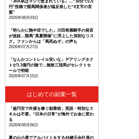
「JRA系はマジで恵まれている」…“30分で2万
円”投稿で競馬関係者が猛反発した“4文字の言
葉”
2026年08月03日
「明らかに熱中症でした」川田将雅騎手の発言
が波紋…競馬“真夏開催”に浮上した深刻なリス
ク。ファンからは「馬死ぬぞ」の声も
2026年07月27日
「なんかコントレイル安いな」デアリングタク
トが3.3億円の陰で…無敗三冠馬がセレクトセ
ールで明暗
2026年07月15日
はじめての副業一覧
「超円安で外貨を稼ぐ副業術」英語・特別なス
キルは不要。“日本の日常”が海外でお金に変わ
る
2026年08月06日
夏の山小屋でアルバイトをする44歳元会社員の