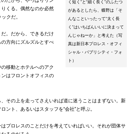
のだから、やっぱりリン
く短く”と“細く長く”のふたつ
くりくる。偶然なのか必然
があるとしたら、蝶野は「そ
ラックだ。
んなこといったって“太く長
く”はいちばんいいに決まって
だ。だから、できるだけ
んじゃねーか」と考えた（写
ちの方向にズルズルとすべ
真は新日本プロレス・オフィ
シャル・パブリシティ・フォ
ト）
の移動とホテルへのアク
ョンはフロントオフィスの
、その上を走ってさえいれば道に迷うことはまずない。新
ロント、あるいはスタッフを“会社”と呼ぶ。
はプロレスのことだけを考えていればいい。それが団体サ