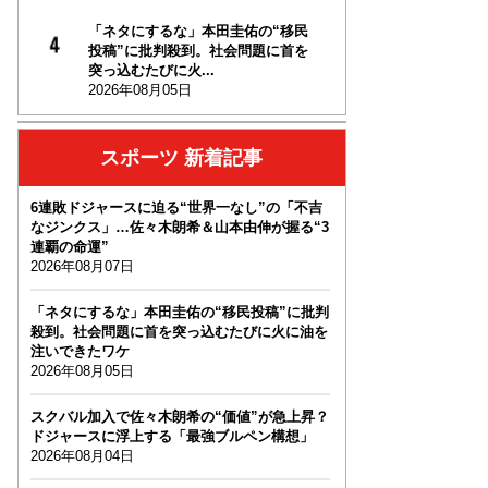
「ネタにするな」本田圭佑の“移民
投稿”に批判殺到。社会問題に首を
突っ込むたびに火...
2026年08月05日
スポーツ 新着記事
6連敗ドジャースに迫る“世界一なし”の「不吉
なジンクス」…佐々木朗希＆山本由伸が握る“3
連覇の命運”
2026年08月07日
「ネタにするな」本田圭佑の“移民投稿”に批判
殺到。社会問題に首を突っ込むたびに火に油を
注いできたワケ
2026年08月05日
スクバル加入で佐々木朗希の“価値”が急上昇？
ドジャースに浮上する「最強ブルペン構想」
2026年08月04日