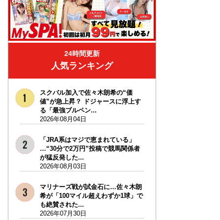
24時間更新
人気ランキング
スクバル加入で佐々木朗希の“価
値”が急上昇？ ドジャースに浮上す
る「最強ブルペン...
2026年08月04日
「JRA系はマジで恵まれている」
…“30分で2万円”投稿で競馬関係者
が猛反発した...
2026年08月03日
マリナーズ戦が試金石に…佐々木朗
希が「100マイル超えわずか1球」で
も絶賛された...
2026年07月30日