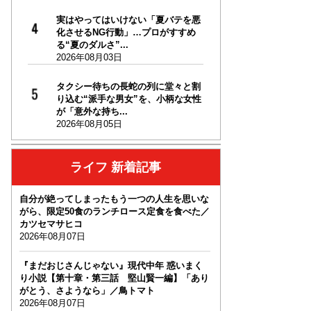
実はやってはいけない「夏バテを悪
化させるNG行動」…プロがすすめ
る“夏のダルさ”...
2026年08月03日
タクシー待ちの長蛇の列に堂々と割
り込む“派手な男女”を、小柄な女性
が「意外な持ち...
2026年08月05日
ライフ 新着記事
自分が絶ってしまったもう一つの人生を思いな
がら、限定50食のランチロース定食を食べた／
カツセマサヒコ
2026年08月07日
『まだおじさんじゃない』現代中年 惑いまく
り小説【第十章・第三話 堅山賢一編】「あり
がとう、さようなら」／鳥トマト
2026年08月07日