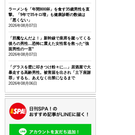
ラーメンを「年間800杯」を食す35歳男性を直
撃。「9年で35キロ増」も健康診断の数値は
「悪くない」
2026年08月07日
「邪魔なんだよ！」新幹線で座席を蹴ってくる
後ろの男性…恐怖に震えた女性客を救った“強
面男性の一言”
2026年08月07日
「グラスを壁に叩きつけ粉々に…」居酒屋で大
暴走する高齢男性。被害届を出され「土下座謝
罪」するも、あえなく出禁になるまで
2026年08月06日