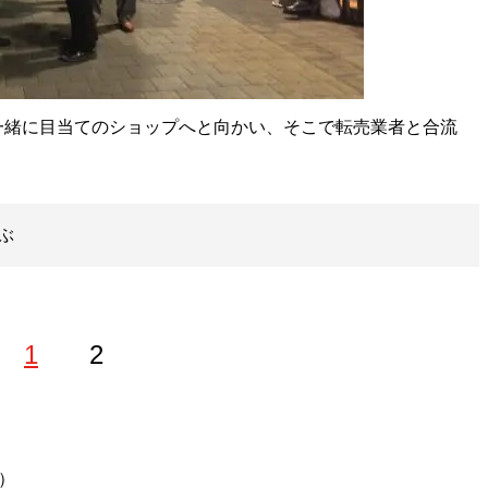
緒に目当てのショップへと向かい、そこで転売業者と合流
ぶ
1
2
）