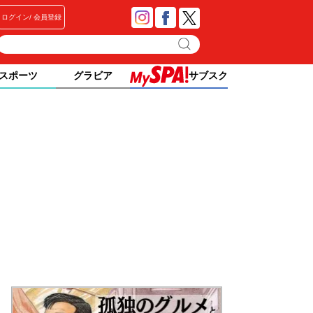
ログイン
会員登録
スポーツ
グラビア
サブスク