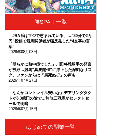
勝SPA！一覧
「JRA系はマジで恵まれている」…“30分で2万
円”投稿で競馬関係者が猛反発した“4文字の言
葉”
2026年08月03日
「明らかに熱中症でした」川田将雅騎手の発言
が波紋…競馬“真夏開催”に浮上した深刻なリス
ク。ファンからは「馬死ぬぞ」の声も
2026年07月27日
「なんかコントレイル安いな」デアリングタク
トが3.3億円の陰で…無敗三冠馬がセレクトセ
ールで明暗
2026年07月15日
はじめての副業一覧