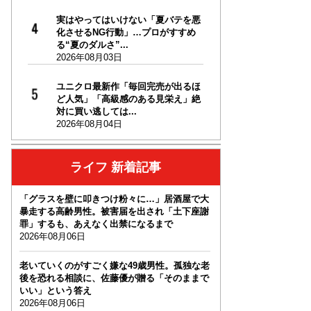
実はやってはいけない「夏バテを悪
化させるNG行動」…プロがすすめ
る“夏のダルさ”...
2026年08月03日
ユニクロ最新作「毎回完売が出るほ
ど人気」「高級感のある見栄え」絶
対に買い逃しては...
2026年08月04日
ライフ 新着記事
「グラスを壁に叩きつけ粉々に…」居酒屋で大
暴走する高齢男性。被害届を出され「土下座謝
罪」するも、あえなく出禁になるまで
2026年08月06日
老いていくのがすごく嫌な49歳男性。孤独な老
後を恐れる相談に、佐藤優が贈る「そのままで
いい」という答え
2026年08月06日