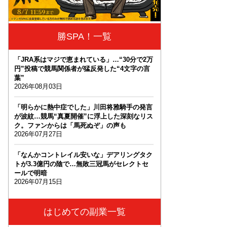
勝SPA！一覧
「JRA系はマジで恵まれている」…“30分で2万
円”投稿で競馬関係者が猛反発した“4文字の言
葉”
2026年08月03日
「明らかに熱中症でした」川田将雅騎手の発言
が波紋…競馬“真夏開催”に浮上した深刻なリス
ク。ファンからは「馬死ぬぞ」の声も
2026年07月27日
「なんかコントレイル安いな」デアリングタク
トが3.3億円の陰で…無敗三冠馬がセレクトセ
ールで明暗
2026年07月15日
はじめての副業一覧