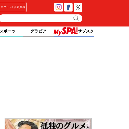
ログイン
会員登録
スポーツ
グラビア
サブスク