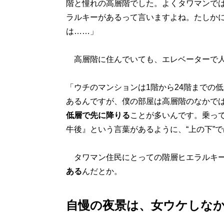
階と憧れの高層階でした。よくタワマンで
ラルキーがあるって言いますよね。たしか
は……」
高層階に住んでいても、エレベーターで人
「ウチのマンションは1階から24階までの
あるんですが、僕の部屋は高層階のなかで
低層で先に降りる
ことが多いんです。乗って
牛後』という言葉があるように、“上の下”
タワマン住民にとっての階層ヒエラルキ
ある
んだとか。
自慢の夜景は、女ウケしな