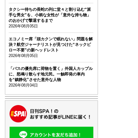
タクシー待ちの長蛇の列に堂々と割り込む“派
手な男女”を、小柄な女性が「意外な持ち物」
のおかげで撃退するまで
2026年08月05日
エコノミー席「頭カクンで眠れない」問題を解
決？航空ジャーナリストが見つけた“ネックピ
ロー不要”の新ヘッドレスト
2026年08月05日
「バスの優先席に荷物を置く」外国人カップル
に、怒鳴り散らす地元民。一触即発の車内
を“鎮静化”させた意外な人物
2026年08月04日