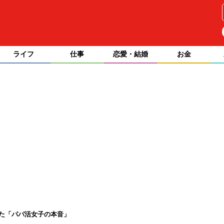
ライフ
仕事
恋愛・結婚
お金
いた「パパ活女子の本音」