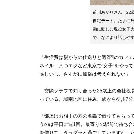
前川あかりさん（22‌
自宅デート。たまに
動に勤しむ現役女子
で、なにより話しや
「生活費は親からの仕送りと週2回のカフ
ネイル、まつエクなど東京で“女子”をやっ
厳しいし、さすがに風俗は考えられない」
交際クラブで知り合った25歳上の会社役員
っている。城南地区に住み、駅から徒歩7分
「部屋はお相手の方の名義で借りてもらっ
うのは平日に週1回。最寄りの駅前で待ち合わ
を借りて、ダラダラと過ごしていますね。