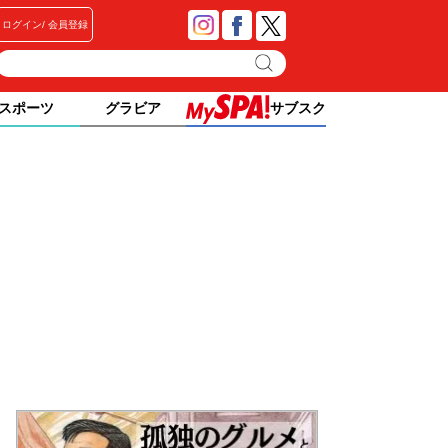
ログイン
会員登録
スポーツ
グラビア
サブスク