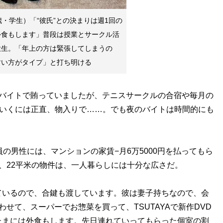
歳・学生）「“彼氏”との決まりは週1回の
外食もします」普段は授業とサークル活
大生。「年上の方は緊張してしまうの
すい方がタイプ」と打ち明ける
ェバイトで賄っていましたが、テニスサークルの合宿や毎月の
ていくには正直、物入りで……。でも夜のバイトは時間的にも
の男性には、マンションの家賃−月6万5000円を払ってもら
、22平米の物件は、一人暮らしには十分な広さだ。
ているので、合鍵も渡しています。彼は妻子持ちなので、会
せて、スーパーでお惣菜を買って、TSUTAYAで新作DVD
たまには外食もします。先日連れていってもらった個室の割