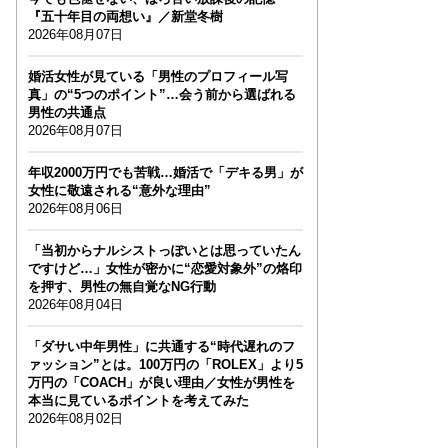
『五十年目の両想い』／新堂冬樹
2026年08月07日
婚活女性が見ている「男性のプロフィール写
真」の“5つのポイント”…会う前から選ばれる
男性の共通点
2026年08月07日
年収2000万円でも苦戦…婚活で「デキる男」が
女性に敬遠される“意外な理由”
2026年08月06日
「当初からナルシストっぽいとは思っていたん
ですけど…」女性が密かに“恋愛対象外”の烙印
を押す、男性の無自覚なNG行動
2026年08月04日
「ダサい中年男性」に共通する“時代遅れのフ
ァッション”とは。100万円の「ROLEX」より5
万円の「COACH」が良い理由／女性が男性を
本当に見ているポイントを考えてみた
2026年08月02日