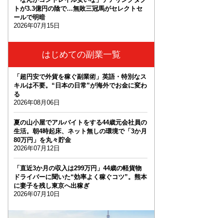
トが3.3億円の陰で…無敗三冠馬がセレクトセ
ールで明暗
2026年07月15日
はじめての副業一覧
「超円安で外貨を稼ぐ副業術」英語・特別なス
キルは不要。“日本の日常”が海外でお金に変わ
る
2026年08月06日
夏の山小屋でアルバイトをする44歳元会社員の
生活。朝4時起床、ネット無しの環境で「3か月
80万円」を丸々貯金
2026年07月12日
「直近3か月の収入は299万円」44歳の軽貨物
ドライバーに聞いた“効率よく稼ぐコツ”。熊本
に妻子を残し東京へ出稼ぎ
2026年07月10日