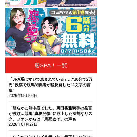
勝SPA！一覧
「JRA系はマジで恵まれている」…“30分で2万
円”投稿で競馬関係者が猛反発した“4文字の言
葉”
2026年08月03日
「明らかに熱中症でした」川田将雅騎手の発言
が波紋…競馬“真夏開催”に浮上した深刻なリス
ク。ファンからは「馬死ぬぞ」の声も
2026年07月27日
「なんかコントレイル安いな」デアリングタク