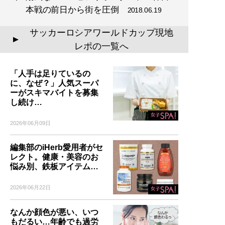
本戦の前日から街を圧倒
2018.06.19
サッカーロシアワールドカップ現地
▲
レポの一覧へ
「人手は足りているの
に、なぜ？」人気スーパ
ーがスキマバイトを募集
し続け…
2026年06月09日
編集部のiHerb愛用者がセ
レクト。健康・美容のお
悩み別、鉄板アイテム…
2026年06月22日
なんか顔色が悪い、いつ
もだるい…年齢でも過労