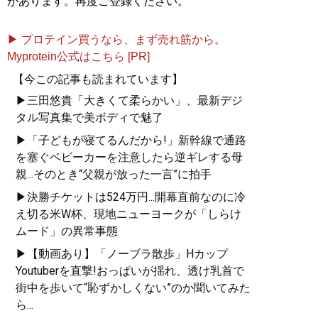
があります。再度ご登録ください。
▶ プロテイン買うなら、まず売れ筋から。
Myprotein公式はこちら [PR]
【今この記事も読まれています】
▶三田悠貴「大きくて柔らかい」、最新デジ
タル写真集で美ボディで魅了
▶「子どもが寝てるんだから!」新幹線で通路
を塞ぐベビーカーを注意したら逆ギレする母
親...そのとき“父親が放った一言”に拍手
▶決勝チケットは524万円...開幕直前なのに冷
え切る米W杯、現地ニューヨークが「しらけ
ムード」の異常事態
▶【動画あり】「ノーブラ散歩」Hカップ
Youtuberを直撃!おっぱいが揺れ、透け乳首で
街中を歩いて“恥ずかしくない”のか聞いてみた
ら...