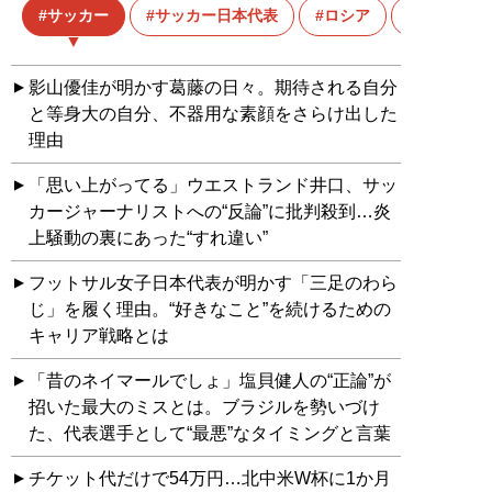
サッカー
サッカー日本代表
ロシア
ロシアワ
影山優佳が明かす葛藤の日々。期待される自分
と等身大の自分、不器用な素顔をさらけ出した
理由
「思い上がってる」ウエストランド井口、サッ
カージャーナリストへの“反論”に批判殺到…炎
上騒動の裏にあった“すれ違い”
フットサル女子日本代表が明かす「三足のわら
じ」を履く理由。“好きなこと”を続けるための
キャリア戦略とは
「昔のネイマールでしょ」塩貝健人の“正論”が
招いた最大のミスとは。ブラジルを勢いづけ
た、代表選手として“最悪”なタイミングと言葉
チケット代だけで54万円…北中米W杯に1か月