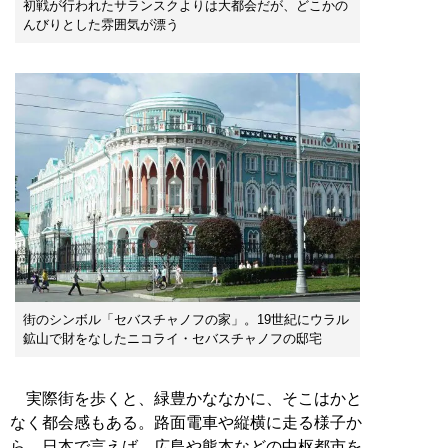
初戦が行われたサランスクよりは大都会だが、どこかの
んびりとした雰囲気が漂う
街のシンボル「セバスチャノフの家」。19世紀にウラル
鉱山で財をなしたニコライ・セバスチャノフの邸宅
実際街を歩くと、緑豊かななかに、そこはかと
なく都会感もある。路面電車や縦横に走る様子か
ら、日本で言えば、広島や熊本などの中枢都市を