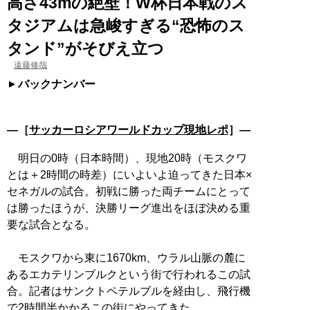
高さ43mの絶壁！W杯日本戦のス
タジアムは急峻すぎる“恐怖のス
タンド”がそびえ立つ
遠藤修哉
バックナンバー
―［
サッカーロシアワールドカップ現地レポ
］―
明日の0時（日本時間）、現地20時（モスクワ
とは＋2時間の時差）にいよいよ迫ってきた日本×
セネガルの試合。初戦に勝った両チームにとって
は勝ったほうが、決勝リーグ進出をほぼ決める重
要な試合となる。
モスクワから東に1670km、ウラル山脈の麓に
あるエカテリンブルクという街で行われるこの試
合。記者はサンクトペテルブルを経由し、飛行機
で2時間半かかるこの街にやってきた。