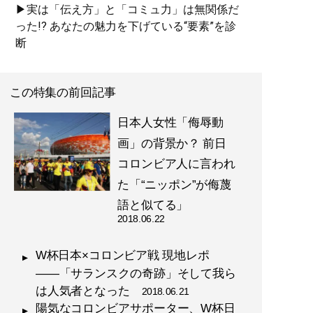
▶実は「伝え方」と「コミュ力」は無関係だ
った!? あなたの魅力を下げている“要素”を診
断
この特集の前回記事
日本人女性「侮辱動
画」の背景か？ 前日
コロンビア人に言われ
た「“ニッポン”が侮蔑
語と似てる」
2018.06.22
W杯日本×コロンビア戦 現地レポ
――「サランスクの奇跡」そして我ら
は人気者となった
2018.06.21
陽気なコロンビアサポーター、W杯日