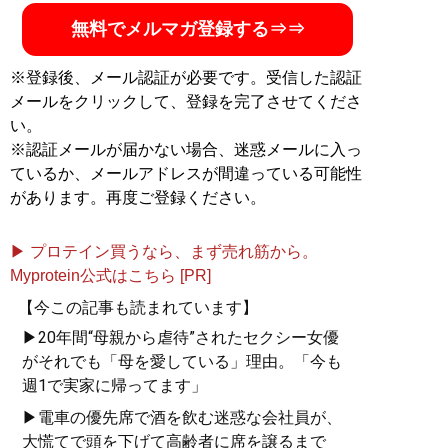
無料でメルマガ登録する⇒⇒
※登録後、メール認証が必要です。受信した認証
メールをクリックして、登録を完了させてくださ
い。
※認証メールが届かない場合、迷惑メールに入っ
ているか、メールアドレスが間違っている可能性
があります。再度ご登録ください。
▶ プロテイン買うなら、まず売れ筋から。
Myprotein公式はこちら [PR]
【今この記事も読まれています】
▶20年間“母親から虐待”されたセクシー女優
がそれでも「母を愛している」理由。「今も
週1で実家に帰ってます」
▶電車の優先席で酒を飲む迷惑な会社員が、
大慌てで頭を下げて高齢者に席を譲るまで