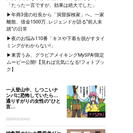
「たった一言ですが、効果は絶大でした」
▶年商3億の社長から「洞窟探検家」へ。一家
離散、借金1500万...レジェンドが語る“前人未
踏”の日常
▶夜のお悩み110番「キスや下着を脱がすタイ
ミングがわからない!」
▶東雲うみ、グラビアメイキングMySPA!限定
ムービー公開!【見れば元気になる!フォトブッ
ク】
一人登山中、しつこいナ
ンパに恐怖していたら…
通りすがりの女性の“ひと
言…
2026年05月04日