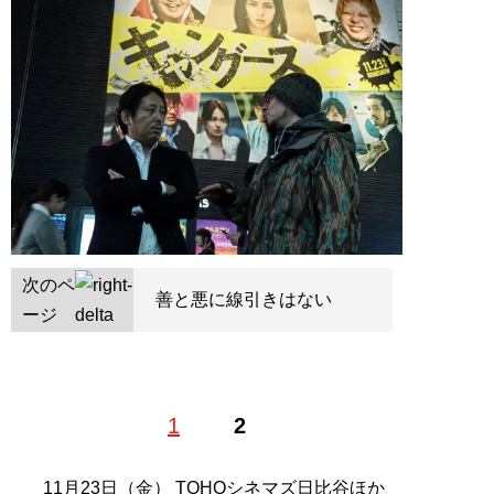
次のペ
善と悪に線引きはない
ージ
1
2
11月23日（金） TOHOシネマズ日比谷ほか