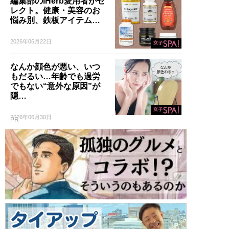
編集部のiHerb愛用者がセ
レクト。健康・美容のお
悩み別、鉄板アイテム…
2026年06月22日
なんか顔色が悪い、いつ
もだるい…年齢でも過労
でもない“意外な原因”が
隠…
2026年06月30日
PR