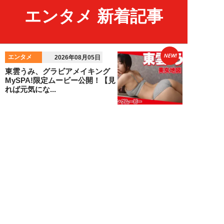
エンタメ 新着記事
NEW!
エンタメ
2026年08月05日
東雲うみ、グラビアメイキング
MySPA!限定ムービー公開！【見
れば元気にな...
NEW!
エンタメ
2026年08月05日
3か月で20キロ減！「無料の
ChatGPTだけ」でダイエットを
成功させた芸...
安倍川モチ子
NEW!
エンタメ
2026年08月05日