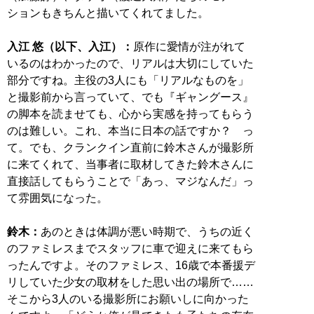
ションもきちんと描いてくれてました。
入江 悠（以下、入江）：
原作に愛情が注がれて
いるのはわかったので、リアルは大切にしていた
部分ですね。主役の3人にも「リアルなものを」
と撮影前から言っていて、でも『ギャングース』
の脚本を読ませても、心から実感を持ってもらう
のは難しい。これ、本当に日本の話ですか？ っ
て。でも、クランクイン直前に鈴木さんが撮影所
に来てくれて、当事者に取材してきた鈴木さんに
直接話してもらうことで「あっ、マジなんだ」っ
て雰囲気になった。
鈴木：
あのときは体調が悪い時期で、うちの近く
のファミレスまでスタッフに車で迎えに来てもら
ったんですよ。そのファミレス、16歳で本番援デ
リしていた少女の取材をした思い出の場所で……
そこから3人のいる撮影所にお願いしに向かった