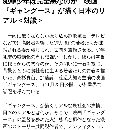
犯罪少年は完全悪なのか…映画
『ギャングース』が描く日本のリ
アル＜対談＞
一向に無くならない振り込め詐欺被害。テレビ
などでは高齢者を騙した“悪い顔”の若者たちが逮
捕される姿が報じられ、世間を震撼させる。少年
犯罪の厳罰化の声も根強い。しかし、彼らは本当
に根っからの悪なのか。その問いに一石を投じ、
背景とともに裏社会に生きる若者たちの青春を描
いた、高杉真宙、加藤諒、渡辺大知ら主演の映画
『ギャングース』（11月23日公開）が各業界で
話題を呼んでいる。
『ギャングース』が描くリアルな裏社会の実情、
日本のリアルとは何か。そこで、映画『ギャング
ース』の監督を務めた入江悠氏と原作となった漫
画のストーリー共同製作者で、ノンフィクション