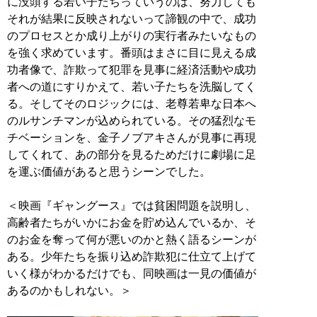
に没頭する若い子たちっていうのは、努力しても
それが結果に反映されないって諦観の中で、成功
のプロセスとか成り上がりの実行者みたいなもの
を強く求めています。番頭はまさに目に見える成
功者像で、詐欺って犯罪を見事に経済活動や成功
者への道にすりかえて、若い子たちを洗脳してく
る。そしてそのロジックには、老尊若卑な日本へ
のルサンチマンが込められている。その猛烈なモ
チベーションを、金子ノブアキさんが見事に再現
してくれて、あの部分を見るためだけに劇場に足
を運ぶ価値があると思うシーンでした。
＜映画『ギャングース』では貧困問題を説明し、
高齢者たちがいかにお金を貯め込んでいるか、そ
のお金を奪って何が悪いのかと熱く語るシーンが
ある。少年たちを振り込め詐欺犯に仕立て上げて
いく様がわかるだけでも、同映画は一見の価値が
あるのかもしれない。＞