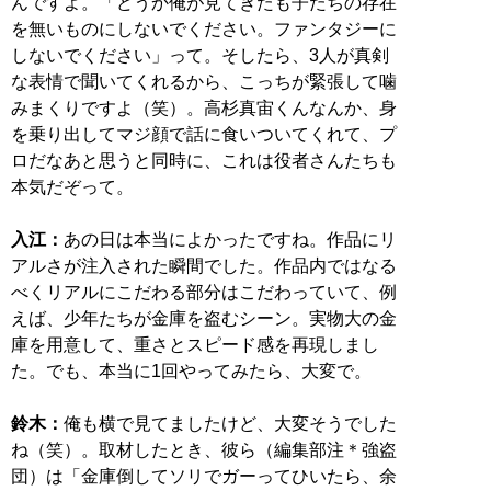
んですよ。「どうか俺が見てきたも子たちの存在
を無いものにしないでください。ファンタジーに
しないでください」って。そしたら、3人が真剣
な表情で聞いてくれるから、こっちが緊張して噛
みまくりですよ（笑）。高杉真宙くんなんか、身
を乗り出してマジ顔で話に食いついてくれて、プ
ロだなあと思うと同時に、これは役者さんたちも
本気だぞって。
入江：
あの日は本当によかったですね。作品にリ
アルさが注入された瞬間でした。作品内ではなる
べくリアルにこだわる部分はこだわっていて、例
えば、少年たちが金庫を盗むシーン。実物大の金
庫を用意して、重さとスピード感を再現しまし
た。でも、本当に1回やってみたら、大変で。
鈴木：
俺も横で見てましたけど、大変そうでした
ね（笑）。取材したとき、彼ら（編集部注＊強盗
団）は「金庫倒してソリでガーってひいたら、余