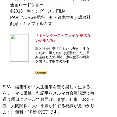
全国ロードショー
©2018「ギャングース」FILM
PARTNERS©肥谷圭介・鈴木大介／講談社
配給：キノフィルムズ
ギャングース・ファイル 家のな
『
い少年たち
』
親と社会に棄てられた少年が、生き
るために選んだのは犯罪だった。原
案漫画も人気沸騰、少年犯罪の現実
を抉り出す衝撃のルポ
SPA！編集部が「人生後半を賢く楽しく生きる」
をテーマに厳選した記事をメルマガ会員限定で毎
週金曜日にメールでお届けします。仕事・お金・
性・人間関係…人生を豊かにする秘訣が見つかり
ます。無料・10秒で完了です。