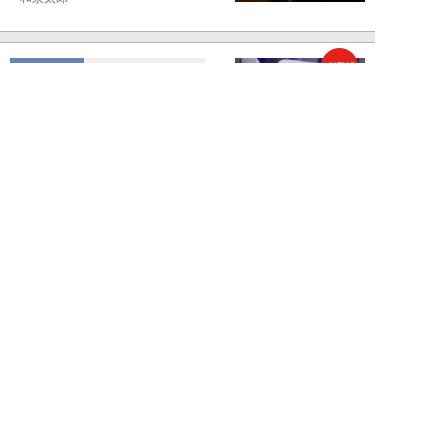
NEW!
ライフ
2026年08月05日
エコノミー席「頭カクンで眠れな
い」問題を解決？航空ジャーナリ
ストが見つけた...
北島幸司
NEW!
ライフ
2026年08月04日
「バスの優先席に荷物を置く」外
国人カップルに、怒鳴り散らす地
元民。一触即発...
高橋マナブ
新着記事をもっと見る