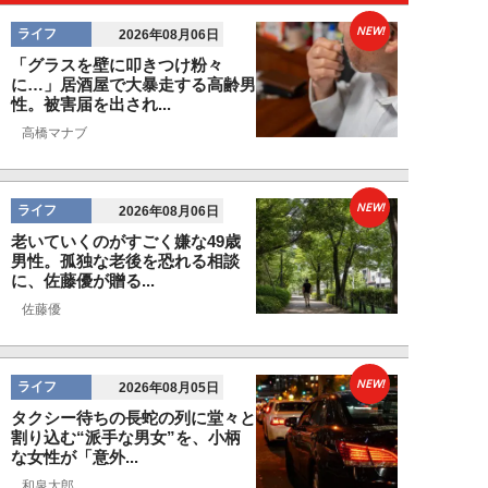
NEW!
ライフ
2026年08月06日
「グラスを壁に叩きつけ粉々
に…」居酒屋で大暴走する高齢男
性。被害届を出され...
高橋マナブ
NEW!
ライフ
2026年08月06日
老いていくのがすごく嫌な49歳
男性。孤独な老後を恐れる相談
に、佐藤優が贈る...
佐藤優
NEW!
ライフ
2026年08月05日
タクシー待ちの長蛇の列に堂々と
割り込む“派手な男女”を、小柄
な女性が「意外...
和泉太郎