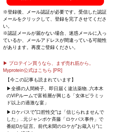
※登録後、メール認証が必要です。受信した認証
メールをクリックして、登録を完了させてくださ
い。
※認証メールが届かない場合、迷惑メールに入っ
ているか、メールアドレスが間違っている可能性
があります。再度ご登録ください。
▶ プロテイン買うなら、まず売れ筋から。
Myprotein公式はこちら [PR]
【今この記事も読まれています】
▶全裸の人間椅子、即日届く違法薬物...六本木
のVIPルームで富裕層が興じる「女体ピラミッ
ド以上の過激な宴」
▶ロケバスで“口腔性交”は「信じられませんで
した」...元ジャンポケ斉藤「ロケバス事件」で
番組Dが証言。前代未聞のロケが“お蔵入り”に