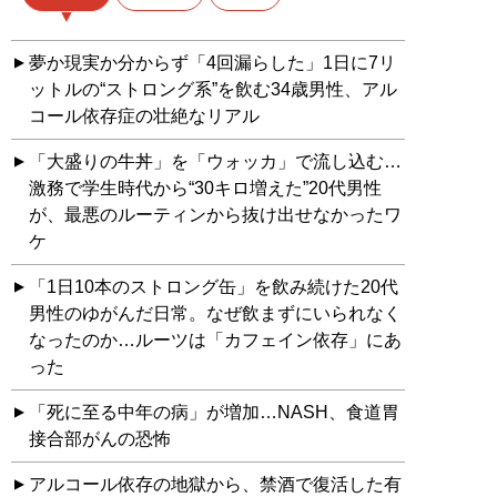
夢か現実か分からず「4回漏らした」1日に7リ
ットルの“ストロング系”を飲む34歳男性、アル
コール依存症の壮絶なリアル
「大盛りの牛丼」を「ウォッカ」で流し込む…
激務で学生時代から“30キロ増えた”20代男性
が、最悪のルーティンから抜け出せなかったワ
ケ
「1日10本のストロング缶」を飲み続けた20代
男性のゆがんだ日常。なぜ飲まずにいられなく
なったのか…ルーツは「カフェイン依存」にあ
った
「死に至る中年の病」が増加…NASH、食道胃
接合部がんの恐怖
アルコール依存の地獄から、禁酒で復活した有