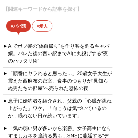
【関連キーワードから記事を探す】
パパ活
愛人
AIでボブ髪の“偽自撮り”を作り客を釣るキャバ
嬢。バレた後の言い訳までAIに丸投げする“夜
のハッタリ術”
「順番にヤラれると思った…」20歳女子大生が
震えた西麻布の密室。食事のつもりが“見知ら
ぬ男たちの部屋”へ売られた恐怖の夜
息子に婚約者を紹介され、父親の「心臓が跳ね
上がった」ワケ。「向こうは気づいているの
か…眠れない日が続いています」
「気の弱い男が多いから楽勝」女子高生になり
すましカネを強請る男も…SNSに蔓延する“デ