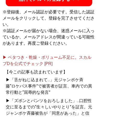
※登録後、メール認証が必要です。受信した認証
メールをクリックして、登録を完了させてくださ
い。
※認証メールが届かない場合、迷惑メールに入っ
ているか、メールアドレスが間違っている可能性
があります。再度ご登録ください。
▶ ベタつき・乾燥・ボリューム不足に。スカル
プDを公式でチェック [PR]
【今この記事も読まれています】
▶「舌がねじ込まれて...」元ジャンポケ斉
藤“ロケバス事件”で被害者が証言、車内での異
常行動と“屈辱的な発言”
▶「ズボンとパンツをおろしました」...口腔性
交に至るまでの“生々しいやりとり”を証言。元
ジャンポケ斉藤被告が「同意があった」と信