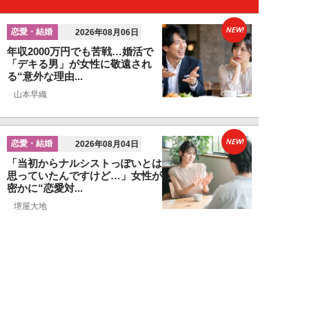
NEW!
恋愛・結婚
2026年08月06日
年収2000万円でも苦戦…婚活で
「デキる男」が女性に敬遠され
る“意外な理由...
山本早織
NEW!
恋愛・結婚
2026年08月04日
「当初からナルシストっぽいとは
思っていたんですけど…」女性が
密かに“恋愛対...
堺屋大地
NEW!
恋愛・結婚
2026年08月02日
「ダサい中年男性」に共通す
る“時代遅れのファッション”と
は。100万円の「...