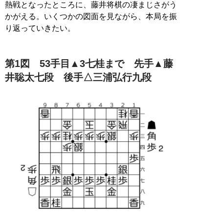
熱戦となったところに、藤井将棋の凄まじさがう
かがえる。いくつかの図面を見ながら、本局を振
り返っていきたい。
第1図 53手目▲3七桂まで 先手▲藤
井聡太七段 後手△三浦弘行九段