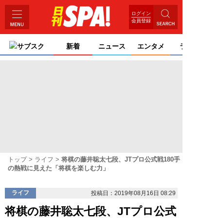
ログイン
会員登録
サブスク
新着
ニュース
エンタメ
ライフ
トップ
ライフ
将棋の藤井聡太七段、JTプロ公式戦180手
の熱戦に見えた「将棋を楽しむ力」
ライフ
投稿日：2019年08月16日 08:29
将棋の藤井聡太七段、JTプロ公式