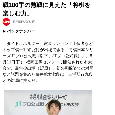
戦180手の熱戦に見えた「将棋を
楽しむ力」
日刊SPA!取材班
バックナンバー
タイトルホルダー、賞金ランキング上位者など
トップ棋士12名だけが出場できる「将棋日本シリ
ーズJTプロ公式戦（以下、JTプロ公式戦）」。8
月11日(日)、福岡国際センターで開催された本大
会で、最年少出場（17歳）、初の和服姿での対局
など話題を集めた藤井聡太七段は、三浦弘行九段
との対局に挑んだ。