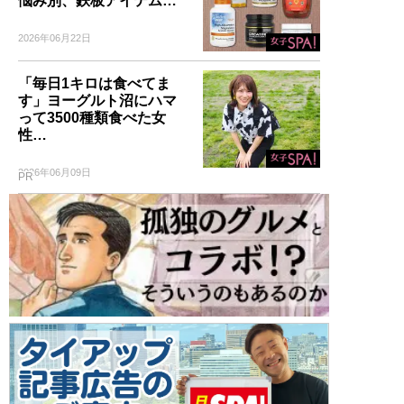
悩み別、鉄板アイテム…
2026年06月22日
「毎日1キロは食べてま
す」ヨーグルト沼にハマ
って3500種類食べた女
性…
2026年06月09日
PR