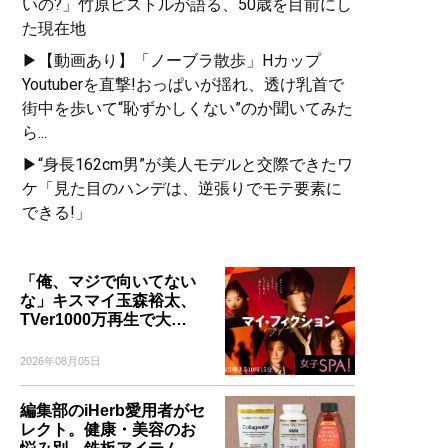
いの?」竹原ピストルが語る、50歳を目前にし
た現在地
▶【動画あり】「ノーブラ散歩」Hカップ
Youtuberを直撃!おっぱいが揺れ、透け乳首で
街中を歩いて“恥ずかしくない”のか聞いてみた
ら...
▶“身長162cm男”が美人モデルと交際できたワ
ケ「見た目のハンデは、逆張りでモテ要素に
できる!」
「俺、マジで向いてない
な」キスマイ玉森裕太、
TVer1000万再生で大…
2026年08月05日
編集部のiHerb愛用者がセ
レクト。健康・美容のお