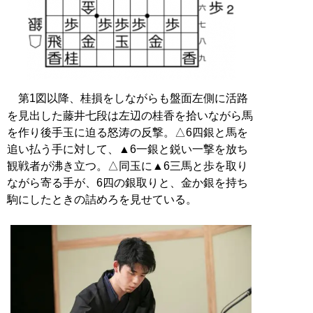
第1図以降、桂損をしながらも盤面左側に活路
を見出した藤井七段は左辺の桂香を拾いながら馬
を作り後手玉に迫る怒涛の反撃。△6四銀と馬を
追い払う手に対して、▲6一銀と鋭い一撃を放ち
観戦者が沸き立つ。△同玉に▲6三馬と歩を取り
ながら寄る手が、6四の銀取りと、金か銀を持ち
駒にしたときの詰めろを見せている。