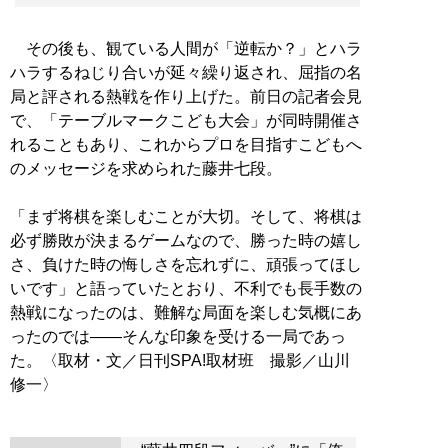
その後も、観ている人間が「逆転か？」とハラ
ハラするねじり合いが延々繰り返され、屈指の名
局と評される熱戦を作り上げた。前日の記者会見
で、「テーブルマークこども大会」が同時開催さ
れることもあり、これからプロを目指すこどもへ
のメッセージを求められた藤井七段。
「まず将棋を楽しむことが大切。そして、将棋は
必ず勝敗が決まるゲームなので、勝った時の嬉し
さ、負けた時の悔しさを忘れずに、頑張ってほし
いです」と語っていたとおり、不利でも長手数の
熱戦になったのは、難解な局面を楽しむ気概にあ
ったのでは――そんな印象を受ける一局であっ
た。〈取材・文／日刊SPA!取材班 撮影／山川