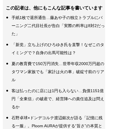
この記者は、他にもこんな記事を書いています
手紙1枚で退所通告…藤あや子の独立トラブルにバ
ーニング二代目社長が告白「実際の料率は8対2だっ
た」
「新党」立ち上げのひろゆき氏を直撃！なぜこのタ
イミングで？自身の出馬可能性は？
夏の教育費で150万円消失…世帯年収2000万円超の
タワマン家族でも「家計は火の車」破綻寸前のリア
ル
客は払ったのに店には1円も入らない…負債1151億
円「全東信」の破産で、経営陣への責任追及は問え
るか
石野卓球×ドンデコルテ渡辺銀次が語る「記憶に残
る一服」。Ploom AURAが提供する“旨さ”の本質と