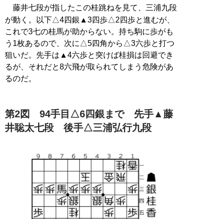
藤井七段が指したこの桂跳ねを見て、三浦九段
が動く。以下△4四銀▲3四歩△2四歩と進むが、
これで3七の桂馬が助からない。持ち駒に歩がも
う1枚あるので、次に△5四角から△3六歩と打つ
狙いだ。先手は▲4六歩と突けば桂損は回避でき
るが、それだと8六飛が取られてしまう危険があ
るのだ。
第2図 94手目△6四銀まで 先手▲藤
井聡太七段 後手△三浦弘行九段