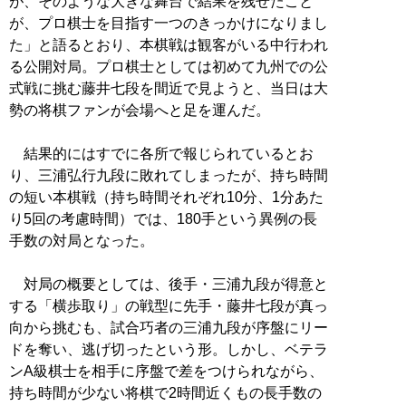
が、そのような大きな舞台で結果を残せたこと
が、プロ棋士を目指す一つのきっかけになりまし
た」と語るとおり、本棋戦は観客がいる中行われ
る公開対局。プロ棋士としては初めて九州での公
式戦に挑む藤井七段を間近で見ようと、当日は大
勢の将棋ファンが会場へと足を運んだ。
結果的にはすでに各所で報じられているとお
り、三浦弘行九段に敗れてしまったが、持ち時間
の短い本棋戦（持ち時間それぞれ10分、1分あた
り5回の考慮時間）では、180手という異例の長
手数の対局となった。
対局の概要としては、後手・三浦九段が得意と
する「横歩取り」の戦型に先手・藤井七段が真っ
向から挑むも、試合巧者の三浦九段が序盤にリー
ドを奪い、逃げ切ったという形。しかし、ベテラ
ンA級棋士を相手に序盤で差をつけられながら、
持ち時間が少ない将棋で2時間近くもの長手数の