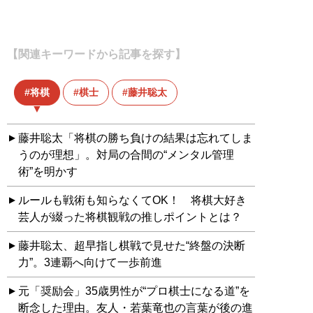
【関連キーワードから記事を探す】
将棋
棋士
藤井聡太
藤井聡太「将棋の勝ち負けの結果は忘れてしま
うのが理想」。対局の合間の“メンタル管理
術”を明かす
ルールも戦術も知らなくてOK！ 将棋大好き
芸人が綴った将棋観戦の推しポイントとは？
藤井聡太、超早指し棋戦で見せた“終盤の決断
力”。3連覇へ向けて一歩前進
元「奨励会」35歳男性が“プロ棋士になる道”を
断念した理由。友人・若葉竜也の言葉が後の進