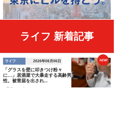
ライフ 新着記事
NEW!
ライフ
2026年08月06日
「グラスを壁に叩きつけ粉々
に…」居酒屋で大暴走する高齢男
性。被害届を出され...
高橋マナブ
NEW!
ライフ
2026年08月06日
老いていくのがすごく嫌な49歳
男性。孤独な老後を恐れる相談
に、佐藤優が贈る...