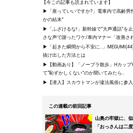
【今この記事も読まれています】
▶「座っていいですか?」電車内で高齢男性
かの結末”
▶「ふざけるな!」新幹線で“大声通話”
さな声で謝ったワケ/車内マナー「改善さ
記事一覧へ
▶「起きた瞬間から不安に...」MEGUMI(
抜け出した方法とは
▶【動画あり】「ノーブラ散歩」HカップYo
て“恥ずかしくない”のか聞いてみたら...
▶【潜入】スカウトマンが違法風俗に参入.
この連載の前回記事
山奥の牢獄に、似
「おっさんは二度