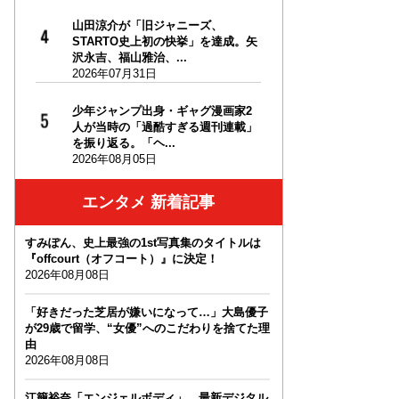
山田涼介が「旧ジャニーズ、
STARTO史上初の快挙」を達成。矢
沢永吉、福山雅治、...
2026年07月31日
少年ジャンプ出身・ギャグ漫画家2
人が当時の「過酷すぎる週刊連載」
を振り返る。「ヘ...
2026年08月05日
エンタメ 新着記事
すみぽん、史上最強の1st写真集のタイトルは
『offcourt（オフコート）』に決定！
2026年08月08日
「好きだった芝居が嫌いになって…」大島優子
が29歳で留学、“女優”へのこだわりを捨てた理
由
2026年08月08日
江籠裕奈「エンジェルボディ」、最新デジタル