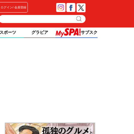
ログイン
会員登録
スポーツ
グラビア
サブスク