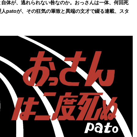
と自体が、逃れられない咎なのか。おっさんは一体、何回死
人patoが、その狂気の筆致と異端の文才で綴る連載、スタ