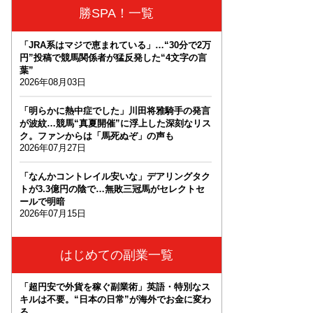
勝SPA！一覧
「JRA系はマジで恵まれている」…“30分で2万
円”投稿で競馬関係者が猛反発した“4文字の言
葉”
2026年08月03日
「明らかに熱中症でした」川田将雅騎手の発言
が波紋…競馬“真夏開催”に浮上した深刻なリス
ク。ファンからは「馬死ぬぞ」の声も
2026年07月27日
「なんかコントレイル安いな」デアリングタク
トが3.3億円の陰で…無敗三冠馬がセレクトセ
ールで明暗
2026年07月15日
はじめての副業一覧
「超円安で外貨を稼ぐ副業術」英語・特別なス
キルは不要。“日本の日常”が海外でお金に変わ
る