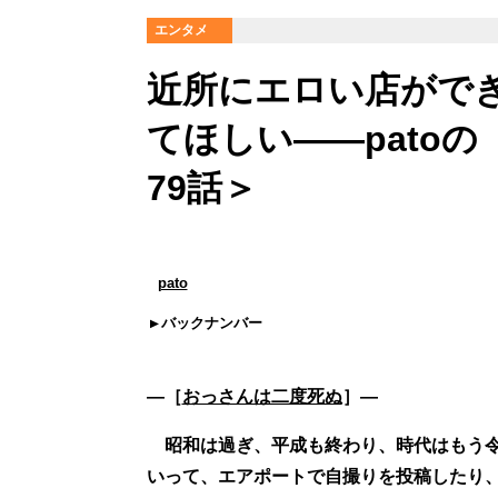
エンタメ
近所にエロい店がで
てほしい――pato
79話＞
pato
バックナンバー
―［
おっさんは二度死ぬ
］―
昭和は過ぎ、平成も終わり、時代はもう令
いって、エアポートで自撮りを投稿したり、