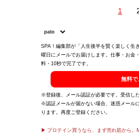
1
pato
テキストサイト管理人。初代管理サイト「
SPA！編集部が「人生後半を賢く楽しく生
N
「対決シリーズ」が話題となり、以降さま
曜日にメールでお届けします。仕事・お金
生み出す。本連載と同名の処女作「
料・10秒で完了です。
おっさ
章術を綴った「文章で伝えるときにいちばん
無料で
の掟（アスコム）」が発売。twitter（
@pato
※登録後、メール認証が必要です。受信し
※認証メールが届かない場合、迷惑メール
ります。再度ご登録ください。
『
pato「おっさん
“全てのおっさんは
▶ プロテイン買うなら、まず売れ筋から。Mypr