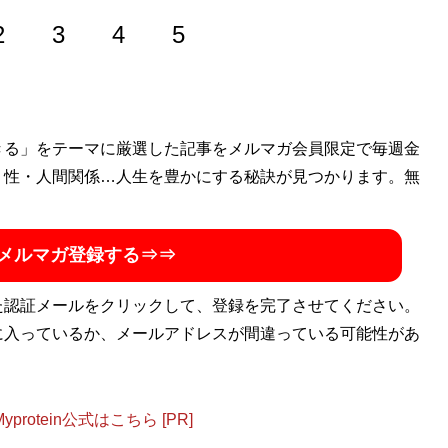
2
3
4
5
きる」をテーマに厳選した記事をメルマガ会員限定で毎週金
umeri
」で発表した悪質業者や援助交際女子高生と対峙する
ざまな媒体に寄稿。発表する記事のほとんどで伝説的バズを
・性・人間関係…人生を豊かにする秘訣が見つかります。無
んは二度死ぬ
」（扶桑社刊）が発売中。3月28日に、自身の文
大切なものは、感情である 読みたくなる文章の書き方29
メルマガ登録する⇒⇒
_numeri
）
た認証メールをクリックして、登録を完了させてください。
に入っているか、メールアドレスが間違っている可能性があ
は二度死ぬ」
』
、いつか二度死ぬ。それは避けようのないことだ"――
otein公式はこちら [PR]