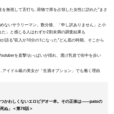
を無視して舌打ち...荷物で席を占領した女性に訪れた“まさ
を止めないサラリーマン。数分後、「申し訳ありません」と小
れた」と感じる人はわずか2割未満の調査結果も
44)が語る“収入が10分の1になった”どん底の時期。そこから
utuberを直撃!おっぱいが揺れ、透け乳首で街中を歩い
..アイドル級の美女が「生酒オプション」でも働く理由
つかわしくないエロビデオ一本。その正体は――patoの
死ぬ」＜第78話＞