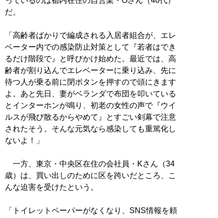
っているのは都内在住の自営業・Oさん（40代）
だ。
「高齢者ばかりで編成される入居者組合が、エレ
ベーター内での感染防止対策として『若者はでき
るだけ階段で』と呼びかけ始めた。最近では、高
齢者が割り込んでエレベーターに乗り込み、先に
待つ人が乗る前に閉ボタンを押すので頭にきます
よ。あと先日、妻がベランダで布団を叩いている
とインターホンが鳴り、初老の女性の声で『ウイ
ルスが飛び散るからやめて』とすごい剣幕で注意
されたそう。そんな元気なら感染しても重篤化し
ないよ！」
一方、東京・中央区在住の会社員・Kさん（34
歳）は、買い出しのために区を跨いだところ、こ
んな迫害を受けたという。
「トイレットペーパーがなくなり、SNS情報を頼