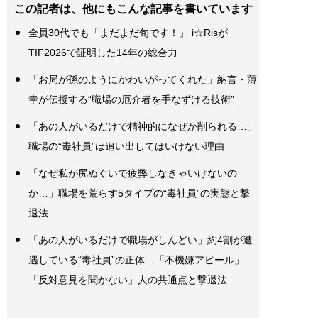
この記者は、他にもこんな記事を書いています
全員30代でも「まだまだ旬です！」 i☆Risが
TIF2026で証明した14年の総合力
「お局が孫のようにかわいがってくれた」納言・薄
幸が伝授する“職場の厄介者を手なずける技術”
「あの人がいるだけで精神的になぜか削られる…」
職場の“毒社員”は追い出してはいけない理由
「なぜ私が尻ぬぐいで疲弊しなきゃいけないの
か…」職場を荒らす5タイプの“毒社員”の実態と撃
退法
「あの人がいるだけで職場がしんどい」約4割が遭
遇している“毒社員”の正体…「不機嫌アピール」
「反対意見を聞かない」人の共通点と撃退法