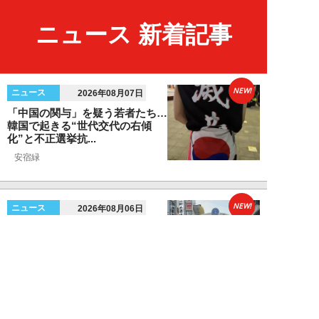
ニュース 新着記事
NEW!
ニュース
2026年08月07日
「中国の関与」を疑う若者たち…
韓国で起きる“世代交代の右傾
化”と不正選挙抗...
安宿緑
NEW!
ニュース
2026年08月06日
上野アメ横の“一斉摘発”から3ヵ
月も…警告に従わない店舗が後を
絶たず「路上...
デヤブロウ