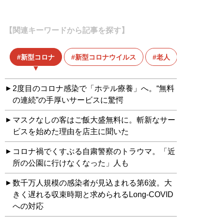
【関連キーワードから記事を探す】
新型コロナ
新型コロナウイルス
老人
2度目のコロナ感染で「ホテル療養」へ。“無料
の連続”の手厚いサービスに驚愕
マスクなしの客はご飯大盛無料に。斬新なサー
ビスを始めた理由を店主に聞いた
コロナ禍でくすぶる自粛警察のトラウマ。「近
所の公園に行けなくなった」人も
数千万人規模の感染者が見込まれる第6波。大
きく遅れる収束時期と求められるLong-COVID
への対応