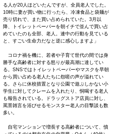
る人が20人ほどいたんですが、全員老人でした。
10時に妻が買い物に行ったら、冷凍食品と袋麺が
売り切れで、また買い占められていた。3月以
降、トイレットペーパーを朝イチで並んで買い占
めていたのも全部、老人。連中の行動を見ている
と、すごい生命力だなと逆に感心しますよ」
コロナ禍を機に、若者や子育て世代の間では身
勝手な高齢者に対する怒りが最高潮に達してい
る。SNSではトイレットペーパーやマスクを早朝
から買い占める老人たちに怨嗟の声が溢れてい
る。さらに休校措置となり公園で遊ぶしかない小
学生に対してクレームを入れたり、恫喝する老人
も報告されている。ドラッグストア店員に対し、
罵詈雑言を浴びせるモンスター老人の目撃談も数
多い。
自宅マンションで増長する高齢者について、憤