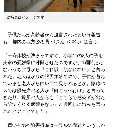
※写真はイメージです
子供たちが高齢者から迫害されたという報告
も。都内の地方公務員・Iさん（30代）は言う。
「一斉休校が決まってすぐ、小学生の2人の子を
実家の愛媛県に疎開させたのですが、1週間たた
ないうちに母から『これ以上預かれない』と言わ
れた。老人ばかりの限界集落なので、子供が遊ん
でいると老人から白い目で見られるとか。路線バ
スでは優先席の老人が『向こうへ行け』と言って
きたり、近所の人からも『ここらで感染者が出た
ら診てくれる病院もない』と遠回しに嫌みを言わ
れたとのことでした」
買い占めや迫害行為はモラルの問題というしか