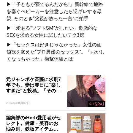
▶「子どもが寝てるんだから!」新幹線で通路
を塞ぐベビーカーを注意したら逆ギレする母
親...そのとき“父親が放った一言”に拍手
▶「愛ある“ソフトSM”がしたい」刺激的な
SEXを求める女性に試したいテク3選
▶「セックスは好きじゃなかった」女性の価
値観を変えた“プロ男優のセックス”。「おかし
くなっちゃった」衝撃体験とは
元ジャンポケ斉藤に求刑7
年でも、妻は翌日に“楽し
すぎた“と投稿。「その…
2026年08月07日
編集部のiHerb愛用者がセ
レクト。健康・美容のお
悩み別、鉄板アイテム…