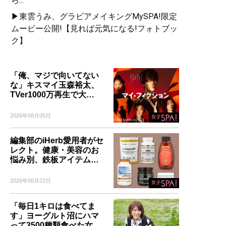
ら...
▶東雲うみ、グラビアメイキングMySPA!限定
ムービー公開!【見れば元気になる!フォトブッ
ク】
「俺、マジで向いてない
な」キスマイ玉森裕太、
TVer1000万再生で大…
2026年08月05日
編集部のiHerb愛用者がセ
レクト。健康・美容のお
悩み別、鉄板アイテム…
2026年06月22日
「毎日1キロは食べてま
す」ヨーグルト沼にハマ
って3500種類食べた女