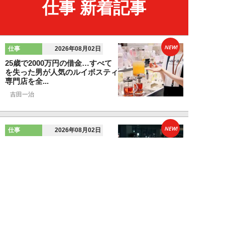
仕事 新着記事
NEW!
仕事
2026年08月02日
25歳で2000万円の借金…すべて
を失った男が人気のルイボスティ
専門店を全...
吉田一治
NEW!
仕事
2026年08月02日
「とにかく成長したい」コンサル
業界に群がる若者たちが「危う
い」理由。目的な...
布施川天馬
NEW!
仕事
2026年08月02日