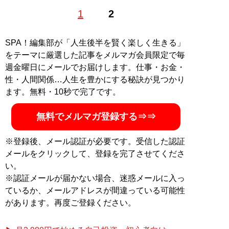
5歳の頃からサスペンスドラマを嗜むフリーライター。
1
2
餃子大好き27歳。 たまに写真も撮ります。
記事一覧へ
SPA！編集部が「人生後半を賢く楽しく生きる」
をテーマに厳選した記事をメルマガ会員限定で毎
週金曜日にメールでお届けします。仕事・お金・
性・人間関係…人生を豊かにする秘訣が見つかり
ます。無料・10秒で完了です。
無料でメルマガ登録する⇒⇒
※登録後、メール認証が必要です。受信した認証
メールをクリックして、登録を完了させてくださ
い。
※認証メールが届かない場合、迷惑メールに入っ
ているか、メールアドレスが間違っている可能性
があります。再度ご登録ください。