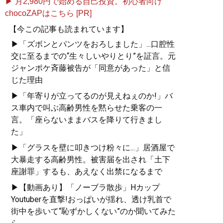
▶ 月2,980円で始める自己投資。初心者向け
chocoZAPはこちら [PR]
【今この記事も読まれています】
▶「ズボンとパンツをおろしました」...口腔性
交に至るまでの“生々しいやりとり”を証言。元
ジャンポケ斉藤被告が「同意があった」と信
じた理由
▶「年寄りが立ってるのが見えねぇのか!」バ
ス車内で叫ぶ高齢男性を黙らせた乗客の一
言。「座らないままバスを降りて行きまし
た」
▶「グラスを壁に叩きつけ粉々に...」居酒屋で
大暴走する高齢男性。被害届を出され「土下
座謝罪」するも、あえなく出禁になるまで
▶【動画あり】「ノーブラ散歩」Hカップ
Youtuberを直撃!おっぱいが揺れ、透け乳首で
街中を歩いて“恥ずかしくない”のか聞いてみた