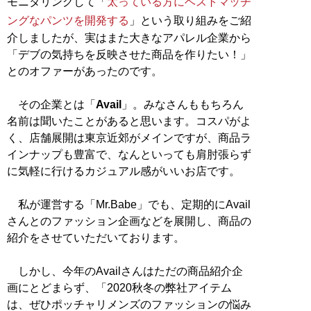
モニタリングして「
太っている方にベストマッチ
ングなパンツを開発する
」という取り組みをご紹
介しましたが、実はまた大きなアパレル企業から
「デブの気持ちを反映させた商品を作りたい！」
とのオファーがあったのです。
その企業とは「
Avail
」。みなさんももちろん
名前は聞いたことがあると思います。コスパがよ
く、店舗展開は東京近郊がメインですが、商品ラ
インナップも豊富で、なんといっても肩肘張らず
に気軽に行けるカジュアル感がいいお店です。
私が運営する「Mr.Babe」でも、定期的にAvail
さんとのファッション企画などを展開し、商品の
紹介をさせていただいております。
しかし、今年のAvailさんはただの商品紹介企
画にとどまらず、「2020秋冬の弊社アイテム
は、ぜひポッチャリメンズのファッションの悩み