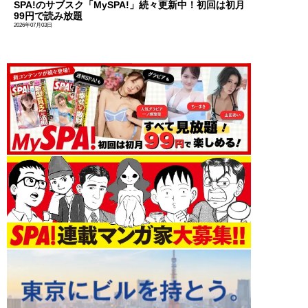
SPA!のサブスク「MySPA!」続々更新中！初回は初月
99円で読み放題
2026年07月03日