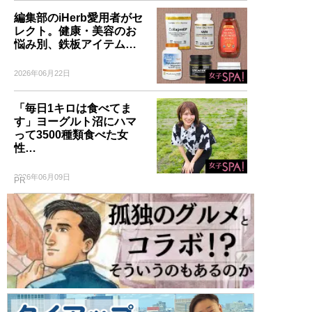
編集部のiHerb愛用者がセ
レクト。健康・美容のお
悩み別、鉄板アイテム…
2026年06月22日
「毎日1キロは食べてま
す」ヨーグルト沼にハマ
って3500種類食べた女
性…
2026年06月09日
PR