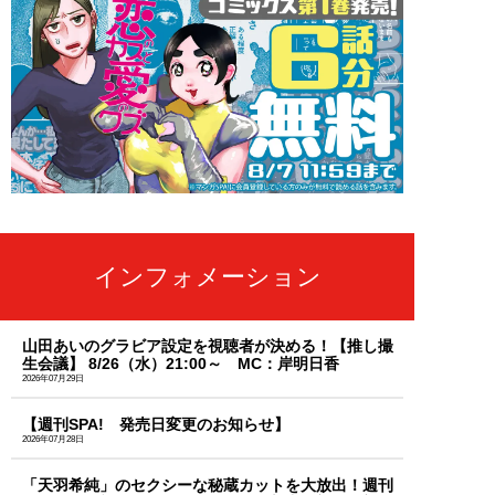
インフォメーション
山田あいのグラビア設定を視聴者が決める！【推し撮
生会議】 8/26（水）21:00～ MC：岸明日香
2026年07月29日
【週刊SPA! 発売日変更のお知らせ】
2026年07月28日
「天羽希純」のセクシーな秘蔵カットを大放出！週刊