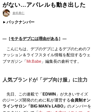
がない…アパレルも動き出した
倉科典仁
バックナンバー
―［
モテるデブには理由がある
］―
こんにちは、デブのデブによるデブのためのフ
ァッション＆ライフスタイル情報を配信するウェ
ブマガジン「
Mr.Babe
」編集長の倉科です。
人気ブランドが「デブ向け服」に注力
先日、この連載で「
EDWIN
」が大きいサイズ
のジーンズ開発のために私が運営する
会員制オン
ラインサロン「BIG MAN’s LABO」
のメンバーを