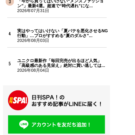
「今から買ってはいけない“メンズファッショ
ン”」最新4選。超速で“時代遅れ”にな...
2026年07月31日
実はやってはいけない「夏バテを悪化させるNG
行動」…プロがすすめる“夏のダルさ”...
2026年08月03日
ユニクロ最新作「毎回完売が出るほど人気」
「高級感のある見栄え」絶対に買い逃しては...
2026年08月04日