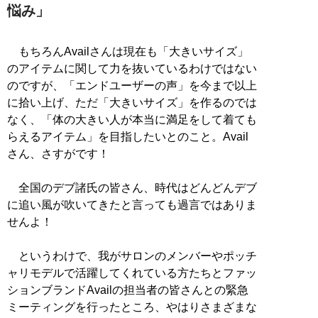
悩み」
もちろんAvailさんは現在も「大きいサイズ」
のアイテムに関して力を抜いているわけではない
のですが、「エンドユーザーの声」を今まで以上
に拾い上げ、ただ「大きいサイズ」を作るのでは
なく、「体の大きい人が本当に満足をして着ても
らえるアイテム」を目指したいとのこと。Avail
さん、さすがです！
全国のデブ諸氏の皆さん、時代はどんどんデブ
に追い風が吹いてきたと言っても過言ではありま
せんよ！
というわけで、我がサロンのメンバーやポッチ
ャリモデルで活躍してくれている方たちとファッ
ションブランドAvailの担当者の皆さんとの緊急
ミーティングを行ったところ、やはりさまざまな